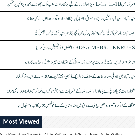
امریکہ میں H-1B اور L-1 ویزا ہولڈرز کے لیے بڑی راحت، اب ملک چھوڑے بغیر ویزا تجدید ممکن
حیدرآباد: سعیدآباد اسٹیل برج اور موسیٰ رام باغ برج کا وزراء و دیگر رہنماؤں نے کیا معائنہ
حیدرآباد: عارضی آر ٹی سی بس اسٹینڈ بارش میں کیچڑ کا ڈھیر، سپر لگژری بس پھنس گئی
KNRUHS نے MBBS اور BDS داخلوں کا نوٹیفکیشن جاری کر دیا
بیرسٹر اسدالدین اویسی کی ہدایت پر مندر میں صفائی کے انتظامات تیز، دیپیش راج ورما کا دورہ
حیدرآباد میں ملاوٹی مصالحہ جات کے خلاف بڑا کریک ڈاؤن، 25 ٹن سے زائد مصالحے ضبط، 3 گرفتار
کنگنا رناوت کا بیان: بی جے پی اور آر ایس ایس کے نظریات سے متاثر ہو کر اب خود کو "بیدار ہندو" مانتی ہوں
تلنگانہ کے ڈاکٹر وشنو وردھن ریڈی نے دبئی میں ہندوستان کے نئے قونصل جنرل کا عہدہ سنبھال لیا
Most Viewed
San Francisco Turns to AI to Safeguard Whales From Ship Strikes