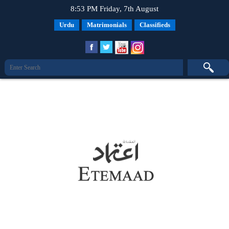
8:53 PM Friday, 7th August
Urdu
Matrimonials
Classifieds