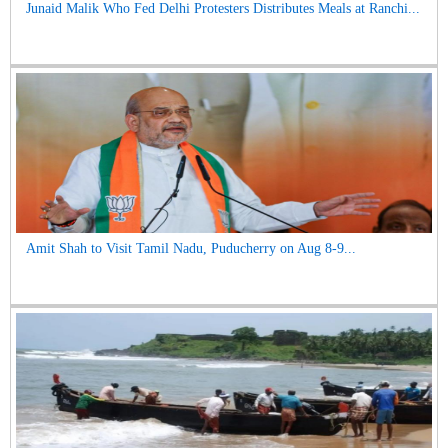
Junaid Malik Who Fed Delhi Protesters Distributes Meals at Ranchi...
Amit Shah to Visit Tamil Nadu, Puducherry on Aug 8-9...