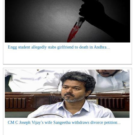
Engg student allegedly stabs girlfriend to death in Andhra...
CM C Joseph Vijay’s wife Sangeetha withdraws divorce petition...