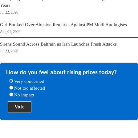
Years
Jul 22, 2026
Girl Booked Over Abusive Remarks Against PM Modi Apologises
Aug 01, 2026
Sirens Sound Across Bahrain as Iran Launches Fresh Attacks
Jul 23, 2026
How do you feel about rising prices today?
Very concerned
Not too affected
No impact