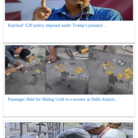
Kejriwal' E20 policy imposed under Trump’s pressure'...
Passenger Held for Hiding Gold in e-scooter at Delhi Airport...