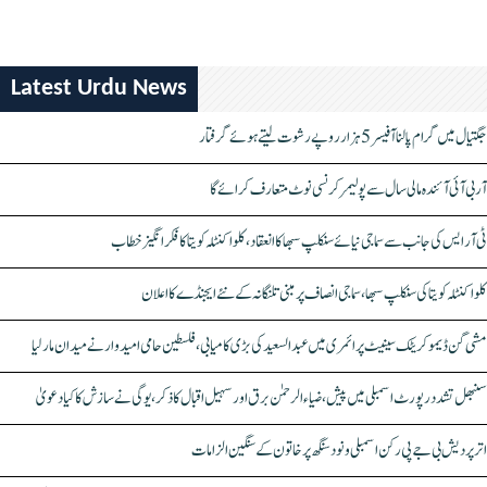
Latest Urdu News
جگتیال میں گرام پالنا آفیسر 5 ہزار روپے رشوت لیتے ہوئے گرفتار
آر بی آئی آئندہ مالی سال سے پولیمر کرنسی نوٹ متعارف کرائے گا
ٹی آر ایس کی جانب سے سماجی نیائے سنکلپ سبھا کا انعقاد، کلواکنٹلہ کویتا کا فکر انگیز خطاب
کلواکنٹلہ کویتا کی سنکلپ سبھا، سماجی انصاف پر مبنی تلنگانہ کے نئے ایجنڈے کا اعلان
مشی گن ڈیموکریٹک سینیٹ پرائمری میں عبدالسعید کی بڑی کامیابی، فلسطین حامی امیدوار نے میدان مار لیا
سنبھل تشدد رپورٹ اسمبلی میں پیش، ضیاء الرحمٰن برق اور سہیل اقبال کا ذکر، یوگی نے سازش کا کیا دعویٰ
اتر پردیش بی جے پی رکن اسمبلی ونود سنگھ پر خاتون کے سنگین الزامات