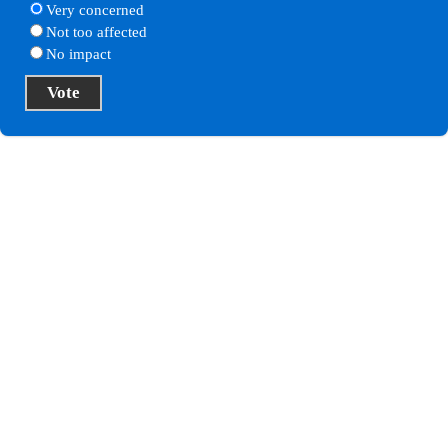
Very concerned
Not too affected
No impact