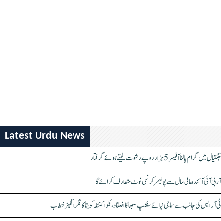
Latest Urdu News
جگتیال میں گرام پالنا آفیسر 5 ہزار روپے رشوت لیتے ہوئے گرفتار
آر بی آئی آئندہ مالی سال سے پولیمر کرنسی نوٹ متعارف کرائے گا
ٹی آر ایس کی جانب سے سماجی نیائے سنکلپ سبھا کا انعقاد، کلواکنٹلہ کویتا کا فکر انگیز خطاب