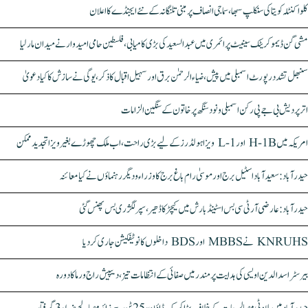
کلواکنٹلہ کویتا کی سنکلپ سبھا، سماجی انصاف پر مبنی تلنگانہ کے نئے ایجنڈے کا اعلان
مشی گن ڈیموکریٹک سینیٹ پرائمری میں عبدالسعید کی بڑی کامیابی، فلسطین حامی امیدوار نے میدان مار لیا
سنبھل تشدد رپورٹ اسمبلی میں پیش، ضیاء الرحمٰن برق اور سہیل اقبال کا ذکر، یوگی نے سازش کا کیا دعویٰ
اتر پردیش بی جے پی رکن اسمبلی ونود سنگھ پر خاتون کے سنگین الزامات
امریکہ میں H-1B اور L-1 ویزا ہولڈرز کے لیے بڑی راحت، اب ملک چھوڑے بغیر ویزا تجدید ممکن
حیدرآباد: سعیدآباد اسٹیل برج اور موسیٰ رام باغ برج کا وزراء و دیگر رہنماؤں نے کیا معائنہ
حیدرآباد: عارضی آر ٹی سی بس اسٹینڈ بارش میں کیچڑ کا ڈھیر، سپر لگژری بس پھنس گئی
KNRUHS نے MBBS اور BDS داخلوں کا نوٹیفکیشن جاری کر دیا
بیرسٹر اسدالدین اویسی کی ہدایت پر مندر میں صفائی کے انتظامات تیز، دیپیش راج ورما کا دورہ