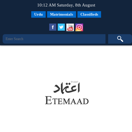
10:12 AM Saturday, 8th August
Urdu
Matrimonials
Classifieds