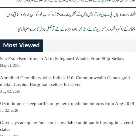
حیدرآباد میں ملاوٹی مصالحہ جات کے خلاف بڑا کریک ڈاؤن، 25 ٹن سے زائد مصالحے ضبط، 3 گرفتار
کنگنا رناوت کا بیان: بی جے پی اور آر ایس ایس کے نظریات سے متاثر ہو کر اب خود کو "بیدار ہندو" مانتی ہوں
تلنگانہ کے ڈاکٹر وشنو وردھن ریڈی نے دبئی میں ہندوستان کے نئے قونصل جنرل کا عہدہ سنبھال لیا
Most Viewed
San Francisco Turns to AI to Safeguard Whales From Ship Strikes
May 21, 2026
Arundhati Choudhary wins India's 11th Commonwealth Games gold
medal, Lovlina Borgohain settles for silver
Aug 02, 2026
US to impose steep tariffs on generic medicine imports from Aug 2028
Jul 22, 2026
Govt says adequate fuel stocks available amid panic buying in several
states