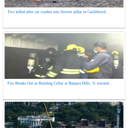
Two killed after car crashes into flyover pillar in Gachibowli...
Fire Breaks Out in Building Cellar at Banjara Hills, 11 rescued...