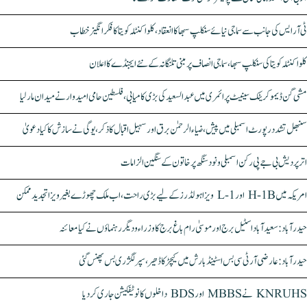
ٹی آر ایس کی جانب سے سماجی نیائے سنکلپ سبھا کا انعقاد، کلواکنٹلہ کویتا کا فکر انگیز خطاب
کلواکنٹلہ کویتا کی سنکلپ سبھا، سماجی انصاف پر مبنی تلنگانہ کے نئے ایجنڈے کا اعلان
مشی گن ڈیموکریٹک سینیٹ پرائمری میں عبدالسعید کی بڑی کامیابی، فلسطین حامی امیدوار نے میدان مار لیا
سنبھل تشدد رپورٹ اسمبلی میں پیش، ضیاء الرحمٰن برق اور سہیل اقبال کا ذکر، یوگی نے سازش کا کیا دعویٰ
اتر پردیش بی جے پی رکن اسمبلی ونود سنگھ پر خاتون کے سنگین الزامات
امریکہ میں H-1B اور L-1 ویزا ہولڈرز کے لیے بڑی راحت، اب ملک چھوڑے بغیر ویزا تجدید ممکن
حیدرآباد: سعیدآباد اسٹیل برج اور موسیٰ رام باغ برج کا وزراء و دیگر رہنماؤں نے کیا معائنہ
حیدرآباد: عارضی آر ٹی سی بس اسٹینڈ بارش میں کیچڑ کا ڈھیر، سپر لگژری بس پھنس گئی
KNRUHS نے MBBS اور BDS داخلوں کا نوٹیفکیشن جاری کر دیا