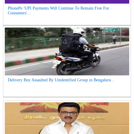
PhonePe 'UPI Payments Will Continue To Remain Free For
Consumers'...
Delivery Boy Assaulted By Unidentified Group in Bengaluru...