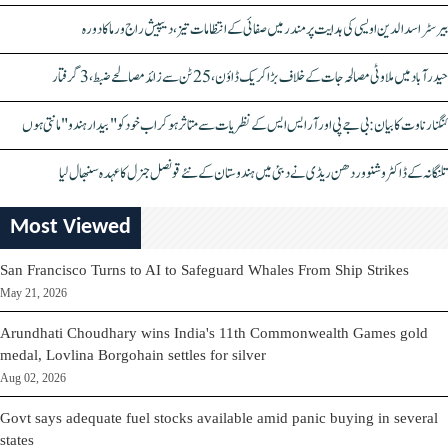
بیرسٹر اسدالدین اویسی کی ہدایت پر مندر میں صفائی کے انتظامات تیز، دیپیش راج ورما کا دورہ
حیدرآباد میں ملاوٹی مصالحہ جات کے خلاف بڑا کریک ڈاؤن، 25 ٹن سے زائد مصالحے ضبط، 3 گرفتار
کنگنا رناوت کا بیان: بی جے پی اور آر ایس ایس کے نظریات سے متاثر ہو کر اب خود کو "بیدار ہندو" مانتی ہوں
تلنگانہ کے ڈاکٹر وشنو وردھن ریڈی نے دبئی میں ہندوستان کے نئے قونصل جنرل کا عہدہ سنبھال لیا
Most Viewed
San Francisco Turns to AI to Safeguard Whales From Ship Strikes
May 21, 2026
Arundhati Choudhary wins India's 11th Commonwealth Games gold
medal, Lovlina Borgohain settles for silver
Aug 02, 2026
Govt says adequate fuel stocks available amid panic buying in several
states