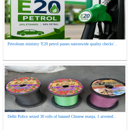
Petroleum ministry 'E20 petrol passes nationwide quality checks'...
Delhi Police seized 30 rolls of banned Chinese manja, 1 arrested...