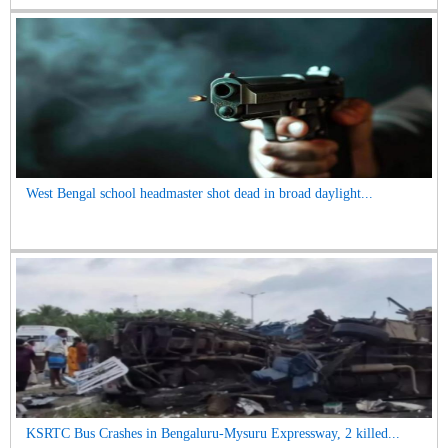
West Bengal school headmaster shot dead in broad daylight...
KSRTC Bus Crashes in Bengaluru-Mysuru Expressway, 2 killed...