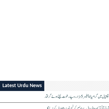
Latest Urdu News
جگتیال میں گرام پالنا آفیسر 5 ہزار روپے رشوت لیتے ہوئے گرفتار
آر بی آئی آئندہ مالی سال سے پولیمر کرنسی نوٹ متعارف کرائے گا