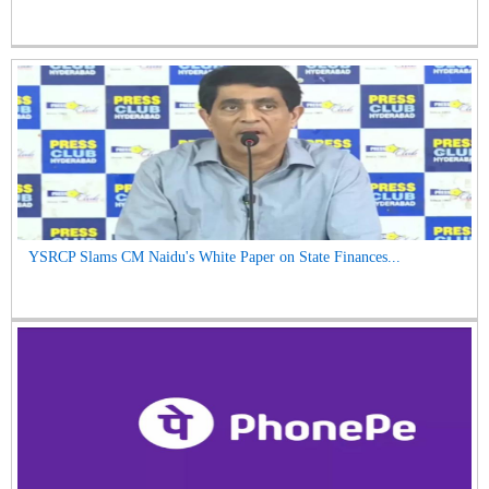
YSRCP Slams CM Naidu's White Paper on State Finances...