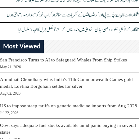
حیدرآباد میں ملاوٹی مصالحہ جات کے خلاف بڑا کریک ڈاؤن، 25 ٹن سے زائد مصالحے ضبط، 3 گرفتار
کنگنا رناوت کا بیان: بی جے پی اور آر ایس ایس کے نظریات سے متاثر ہو کر اب خود کو "بیدار ہندو" مانتی ہوں
تلنگانہ کے ڈاکٹر وشنو وردھن ریڈی نے دبئی میں ہندوستان کے نئے قونصل جنرل کا عہدہ سنبھال لیا
Most Viewed
San Francisco Turns to AI to Safeguard Whales From Ship Strikes
May 21, 2026
Arundhati Choudhary wins India's 11th Commonwealth Games gold
medal, Lovlina Borgohain settles for silver
Aug 02, 2026
US to impose steep tariffs on generic medicine imports from Aug 2028
Jul 22, 2026
Govt says adequate fuel stocks available amid panic buying in several
states