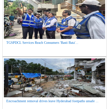
TGSPDCL Services Reach Consumers 'Basti Bata'...
Encroachment removal drives leave Hyderabad footpaths unsafe ...