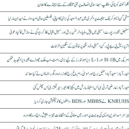
کلواکنٹلہ کویتا کی سنکلپ سبھا، سماجی انصاف پر مبنی تلنگانہ کے نئے ایجنڈے کا اعلان
مشی گن ڈیموکریٹک سینیٹ پرائمری میں عبدالسعید کی بڑی کامیابی، فلسطین حامی امیدوار نے میدان مار لیا
سنبھل تشدد رپورٹ اسمبلی میں پیش، ضیاء الرحمٰن برق اور سہیل اقبال کا ذکر، یوگی نے سازش کا کیا دعویٰ
اتر پردیش بی جے پی رکن اسمبلی ونود سنگھ پر خاتون کے سنگین الزامات
امریکہ میں H-1B اور L-1 ویزا ہولڈرز کے لیے بڑی راحت، اب ملک چھوڑے بغیر ویزا تجدید ممکن
حیدرآباد: سعیدآباد اسٹیل برج اور موسیٰ رام باغ برج کا وزراء و دیگر رہنماؤں نے کیا معائنہ
حیدرآباد: عارضی آر ٹی سی بس اسٹینڈ بارش میں کیچڑ کا ڈھیر، سپر لگژری بس پھنس گئی
KNRUHS نے MBBS اور BDS داخلوں کا نوٹیفکیشن جاری کر دیا
بیرسٹر اسدالدین اویسی کی ہدایت پر مندر میں صفائی کے انتظامات تیز، دیپیش راج ورما کا دورہ