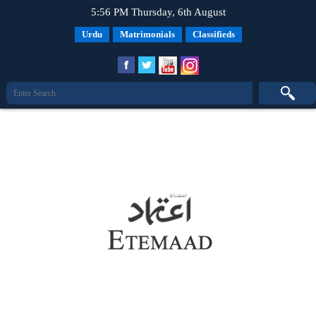
5:56 PM Thursday, 6th August
Urdu
Matrimonials
Classifieds