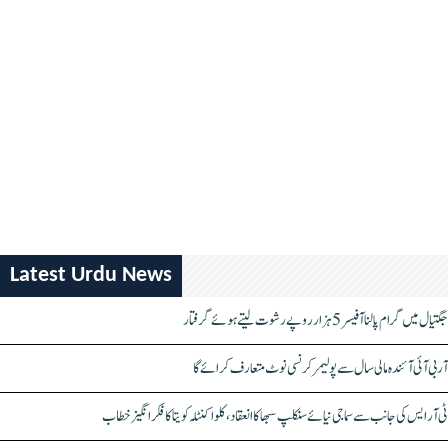
Latest Urdu News
جگتیال میں گرام پالنا آفیسر 5 ہزار روپے رشوت لیتے ہوئے گرفتار
آر بی آئی آئندہ مالی سال سے پولیمر کرنسی نوٹ متعارف کرائے گا
ٹی آر ایس کی جانب سے سماجی نیائے سنکلپ سبھا کا انعقاد، کلواکنٹلہ کویتا کا فکر انگیز خطاب