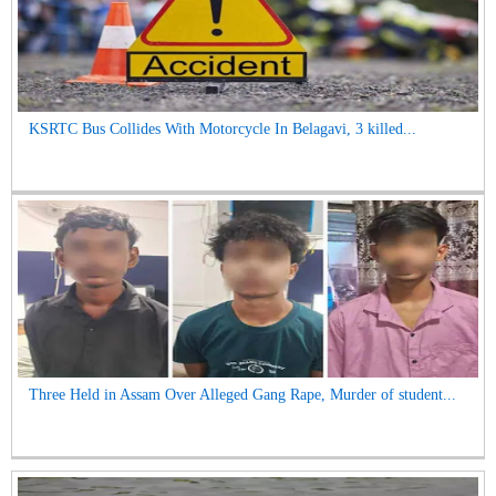
KSRTC Bus Collides With Motorcycle In Belagavi, 3 killed...
Three Held in Assam Over Alleged Gang Rape, Murder of student...