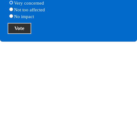
Very concerned
Not too affected
No impact