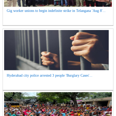
Gig worker unions to begin indefinite strike in Telangana 'Aug 8'...
Hyderabad city police arrested 3 people 'Burglary Cases'...