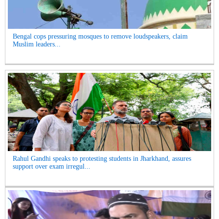
Bengal cops pressuring mosques to remove loudspeakers, claim
Muslim leaders...
Rahul Gandhi speaks to protesting students in Jharkhand, assures
support over exam irregul...