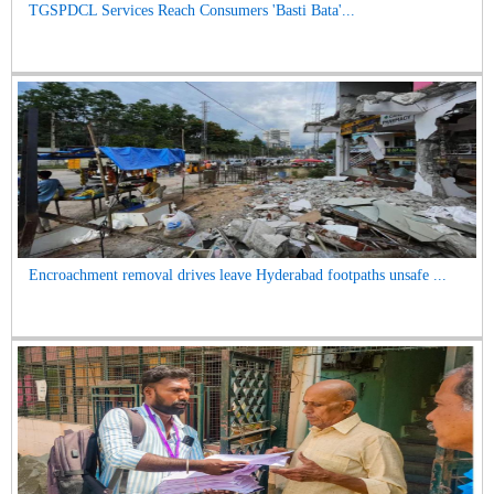
TGSPDCL Services Reach Consumers 'Basti Bata'...
Encroachment removal drives leave Hyderabad footpaths unsafe ...