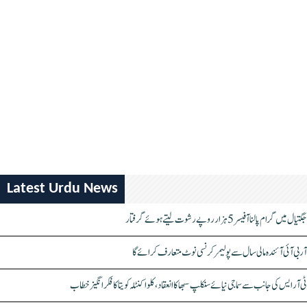
Latest Urdu News
جگتیال میں گرام پالنا آفیسر 5 ہزار روپے رشوت لیتے ہوئے گرفتار
آر بی آئی آئندہ مالی سال سے پولیمر کرنسی نوٹ متعارف کرائے گا
ٹی آر ایس کی جانب سے سماجی نیائے سنکلپ سبھا کا انعقاد، کلواکنٹلہ کویتا کا فکر انگیز خطاب