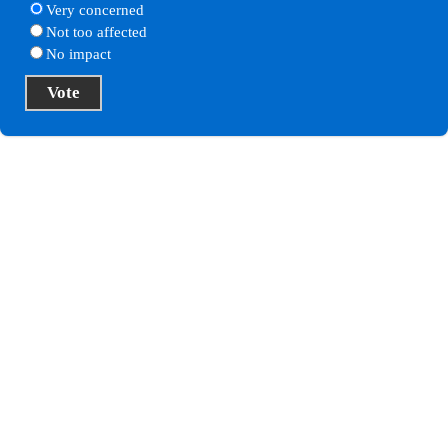
Very concerned
Not too affected
No impact