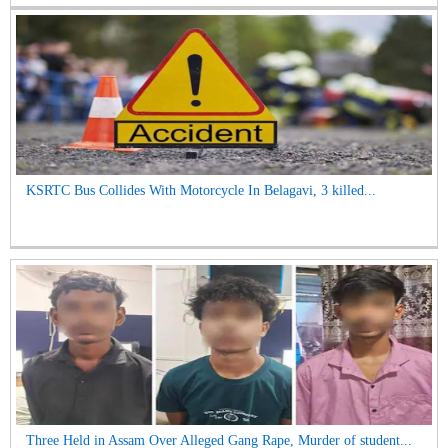
KSRTC Bus Collides With Motorcycle In Belagavi, 3 killed...
Three Held in Assam Over Alleged Gang Rape, Murder of student...