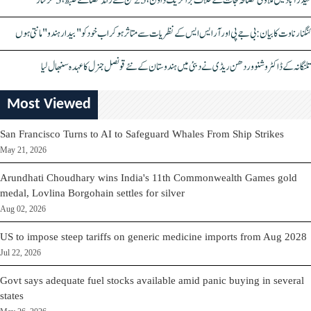
حیدرآباد میں ملاوٹی مصالحہ جات کے خلاف بڑا کریک ڈاؤن، 25 ٹن سے زائد مصالحے ضبط، 3 گرفتار
کنگنا رناوت کا بیان: بی جے پی اور آر ایس ایس کے نظریات سے متاثر ہو کر اب خود کو "بیدار ہندو" مانتی ہوں
تلنگانہ کے ڈاکٹر وشنو وردھن ریڈی نے دبئی میں ہندوستان کے نئے قونصل جنرل کا عہدہ سنبھال لیا
Most Viewed
San Francisco Turns to AI to Safeguard Whales From Ship Strikes
May 21, 2026
Arundhati Choudhary wins India's 11th Commonwealth Games gold
medal, Lovlina Borgohain settles for silver
Aug 02, 2026
US to impose steep tariffs on generic medicine imports from Aug 2028
Jul 22, 2026
Govt says adequate fuel stocks available amid panic buying in several
states