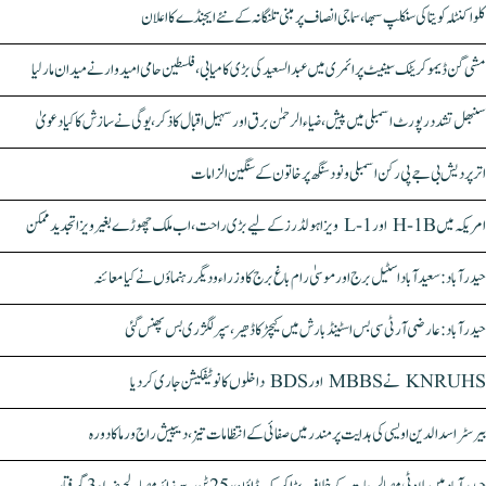
کلواکنٹلہ کویتا کی سنکلپ سبھا، سماجی انصاف پر مبنی تلنگانہ کے نئے ایجنڈے کا اعلان
مشی گن ڈیموکریٹک سینیٹ پرائمری میں عبدالسعید کی بڑی کامیابی، فلسطین حامی امیدوار نے میدان مار لیا
سنبھل تشدد رپورٹ اسمبلی میں پیش، ضیاء الرحمٰن برق اور سہیل اقبال کا ذکر، یوگی نے سازش کا کیا دعویٰ
اتر پردیش بی جے پی رکن اسمبلی ونود سنگھ پر خاتون کے سنگین الزامات
امریکہ میں H-1B اور L-1 ویزا ہولڈرز کے لیے بڑی راحت، اب ملک چھوڑے بغیر ویزا تجدید ممکن
حیدرآباد: سعیدآباد اسٹیل برج اور موسیٰ رام باغ برج کا وزراء و دیگر رہنماؤں نے کیا معائنہ
حیدرآباد: عارضی آر ٹی سی بس اسٹینڈ بارش میں کیچڑ کا ڈھیر، سپر لگژری بس پھنس گئی
KNRUHS نے MBBS اور BDS داخلوں کا نوٹیفکیشن جاری کر دیا
بیرسٹر اسدالدین اویسی کی ہدایت پر مندر میں صفائی کے انتظامات تیز، دیپیش راج ورما کا دورہ