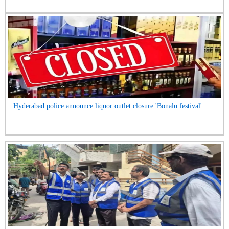
Hyderabad police announce liquor outlet closure 'Bonalu festival'...