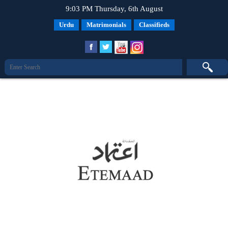
9:03 PM Thursday, 6th August
Urdu
Matrimonials
Classifieds