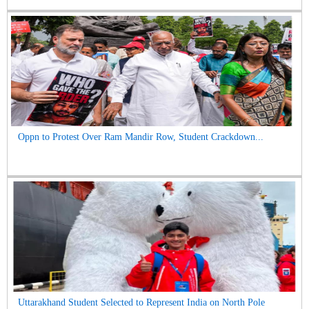
Oppn to Protest Over Ram Mandir Row, Student Crackdown...
Uttarakhand Student Selected to Represent India on North Pole