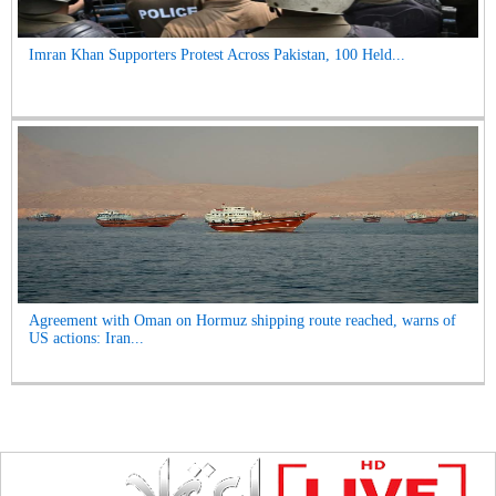
Imran Khan Supporters Protest Across Pakistan, 100 Held...
Agreement with Oman on Hormuz shipping route reached, warns of
US actions: Iran...