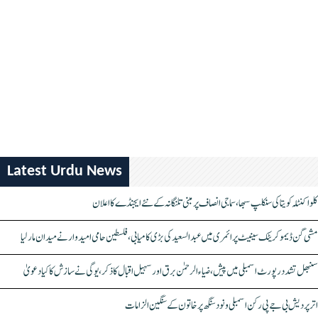
Latest Urdu News
کلواکنٹلہ کویتا کی سنکلپ سبھا، سماجی انصاف پر مبنی تلنگانہ کے نئے ایجنڈے کا اعلان
مشی گن ڈیموکریٹک سینیٹ پرائمری میں عبدالسعید کی بڑی کامیابی، فلسطین حامی امیدوار نے میدان مار لیا
سنبھل تشدد رپورٹ اسمبلی میں پیش، ضیاء الرحمٰن برق اور سہیل اقبال کا ذکر، یوگی نے سازش کا کیا دعویٰ
اتر پردیش بی جے پی رکن اسمبلی ونود سنگھ پر خاتون کے سنگین الزامات