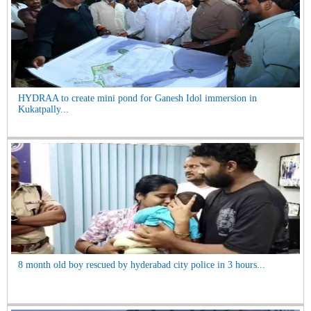
HYDRAA to create mini pond for Ganesh Idol immersion in
Kukatpally...
8 month old boy rescued by hyderabad city police in 3 hours...