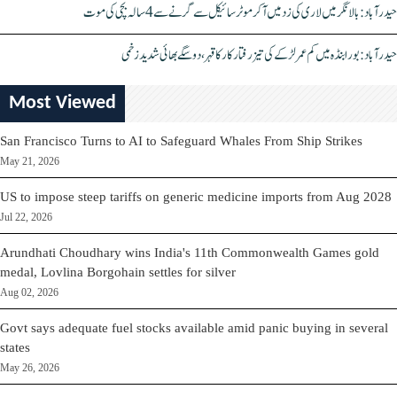
حیدرآباد: بالا نگر میں لاری کی زد میں آکر موٹرسائیکل سے گرنے سے 4 سالہ بچی کی موت
حیدرآباد: بورابنڈہ میں کم عمر لڑکے کی تیز رفتار کار کا قہر، دو سگے بھائی شدید زخمی
Most Viewed
San Francisco Turns to AI to Safeguard Whales From Ship Strikes
May 21, 2026
US to impose steep tariffs on generic medicine imports from Aug 2028
Jul 22, 2026
Arundhati Choudhary wins India's 11th Commonwealth Games gold
medal, Lovlina Borgohain settles for silver
Aug 02, 2026
Govt says adequate fuel stocks available amid panic buying in several
states
May 26, 2026