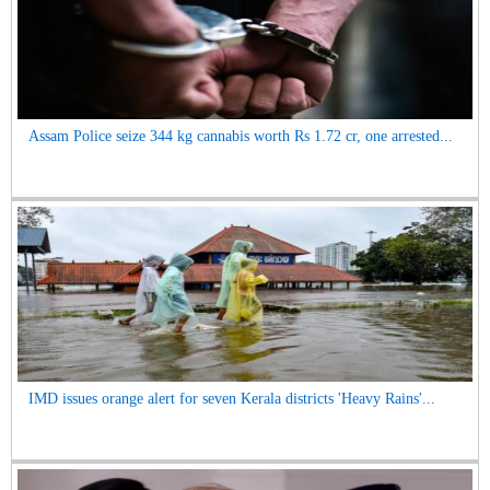
Assam Police seize 344 kg cannabis worth Rs 1.72 cr, one arrested...
IMD issues orange alert for seven Kerala districts 'Heavy Rains'...