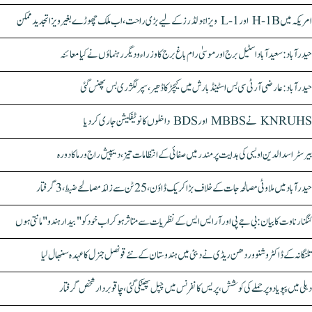
امریکہ میں H-1B اور L-1 ویزا ہولڈرز کے لیے بڑی راحت، اب ملک چھوڑے بغیر ویزا تجدید ممکن
حیدرآباد: سعیدآباد اسٹیل برج اور موسیٰ رام باغ برج کا وزراء و دیگر رہنماؤں نے کیا معائنہ
حیدرآباد: عارضی آر ٹی سی بس اسٹینڈ بارش میں کیچڑ کا ڈھیر، سپر لگژری بس پھنس گئی
KNRUHS نے MBBS اور BDS داخلوں کا نوٹیفکیشن جاری کر دیا
بیرسٹر اسدالدین اویسی کی ہدایت پر مندر میں صفائی کے انتظامات تیز، دیپیش راج ورما کا دورہ
حیدرآباد میں ملاوٹی مصالحہ جات کے خلاف بڑا کریک ڈاؤن، 25 ٹن سے زائد مصالحے ضبط، 3 گرفتار
کنگنا رناوت کا بیان: بی جے پی اور آر ایس ایس کے نظریات سے متاثر ہو کر اب خود کو "بیدار ہندو" مانتی ہوں
تلنگانہ کے ڈاکٹر وشنو وردھن ریڈی نے دبئی میں ہندوستان کے نئے قونصل جنرل کا عہدہ سنبھال لیا
دہلی میں پپو یادو پر حملے کی کوشش، پریس کانفرنس میں چپل پھینکی گئی، چاقو بردار شخص گرفتار