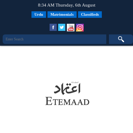
8:34 AM Thursday, 6th August
Urdu
Matrimonials
Classifieds