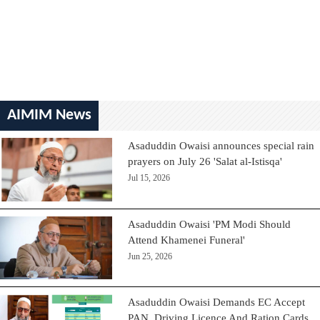
AIMIM News
Asaduddin Owaisi announces special rain
prayers on July 26 'Salat al-Istisqa'
Jul 15, 2026
Asaduddin Owaisi 'PM Modi Should
Attend Khamenei Funeral'
Jun 25, 2026
Asaduddin Owaisi Demands EC Accept
PAN, Driving Licence And Ration Cards