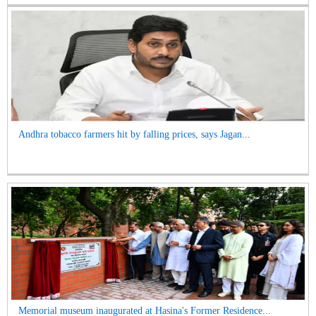
Andhra tobacco farmers hit by falling prices, says Jagan...
Memorial museum inaugurated at Hasina's Former Residence...