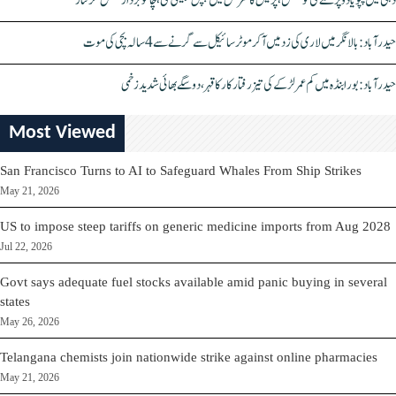
دہلی میں پپو یادو پر حملے کی کوشش، پریس کانفرنس میں چپل پھینکی گئی، چاقو بردار شخص گرفتار
حیدرآباد: بالا نگر میں لاری کی زد میں آکر موٹرسائیکل سے گرنے سے 4 سالہ بچی کی موت
حیدرآباد: بورابنڈہ میں کم عمر لڑکے کی تیز رفتار کار کا قہر، دو سگے بھائی شدید زخمی
Most Viewed
San Francisco Turns to AI to Safeguard Whales From Ship Strikes
May 21, 2026
US to impose steep tariffs on generic medicine imports from Aug 2028
Jul 22, 2026
Govt says adequate fuel stocks available amid panic buying in several
states
May 26, 2026
Telangana chemists join nationwide strike against online pharmacies
May 21, 2026