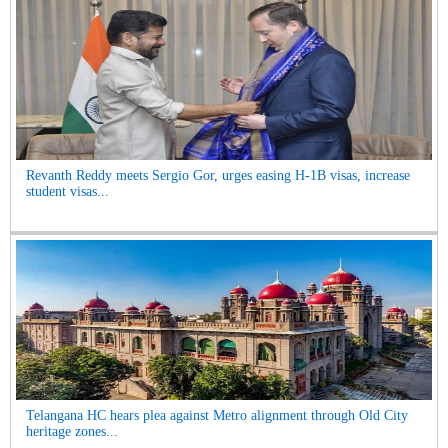
Revanth Reddy meets Sergio Gor, urges easing H-1B visas, increase
student visas...
Telangana HC hears plea against Metro alignment through Old City
heritage zones...