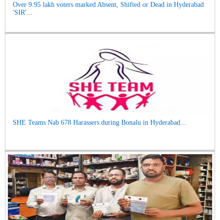
Over 9.95 lakh voters marked Absent, Shifted or Dead in Hyderabad
'SIR'...
SHE Teams Nab 678 Harassers during Bonalu in Hyderabad...