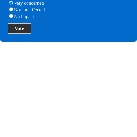
Very concerned
Not too affected
No impact