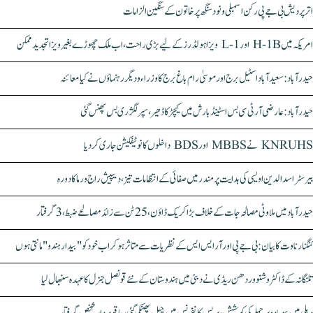
اتر پردیش بی جے پی رکن اسمبلی ونود سنگھ پر خاتون کے سنگین الزامات
امریکہ میں H-1B اور L-1 ویزا ہولڈرز کے لیے بڑی راحت، اب ملک چھوڑے بغیر ویزا تجدید ممکن
حیدرآباد: سعیدآباد اسٹیل برج اور موسیٰ رام باغ برج کا وزراء و دیگر رہنماؤں نے کیا معائنہ
حیدرآباد: عارضی آر ٹی سی بس اسٹینڈ بارش میں کیچڑ کا ڈھیر، سپر لگژری بس پھنس گئی
KNRUHS نے MBBS اور BDS داخلوں کا نوٹیفکیشن جاری کر دیا
بیرسٹر اسدالدین اویسی کی ہدایت پر مندر میں صفائی کے انتظامات تیز، دیپیش راج ورما کا دورہ
حیدرآباد میں ملاوٹی مصالحہ جات کے خلاف بڑا کریک ڈاؤن، 25 ٹن سے زائد مصالحے ضبط، 3 گرفتار
کنگنا رناوت کا بیان: بی جے پی اور آر ایس ایس کے نظریات سے متاثر ہو کر اب خود کو "بیدار ہندو" مانتی ہوں
تلنگانہ کے ڈاکٹر وشنو وردھن ریڈی نے دبئی میں ہندوستان کے نئے قونصل جنرل کا عہدہ سنبھال لیا