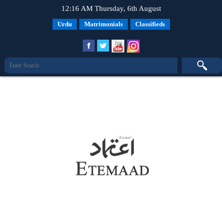
12:16 AM Thursday, 6th August
Urdu
Matrimonials
Classifieds