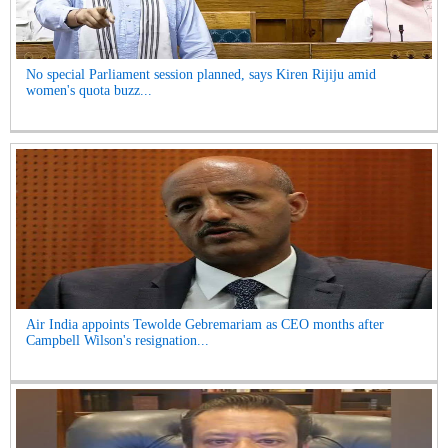
No special Parliament session planned, says Kiren Rijiju amid
women's quota buzz...
Air India appoints Tewolde Gebremariam as CEO months after
Campbell Wilson's resignation...