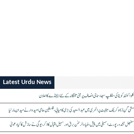
Latest Urdu News
کلواکنٹلہ کویتا کی سنکلپ سبھا، سماجی انصاف پر مبنی تلنگانہ کے نئے ایجنڈے کا اعلان
مشی گن ڈیموکریٹک سینیٹ پرائمری میں عبدالسعید کی بڑی کامیابی، فلسطین حامی امیدوار نے میدان مار لیا
سنبھل تشدد رپورٹ اسمبلی میں پیش، ضیاء الرحمٰن برق اور سہیل اقبال کا ذکر، یوگی نے سازش کا کیا دعویٰ