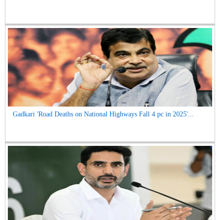
Gadkari 'Road Deaths on National Highways Fall 4 pc in 2025'...