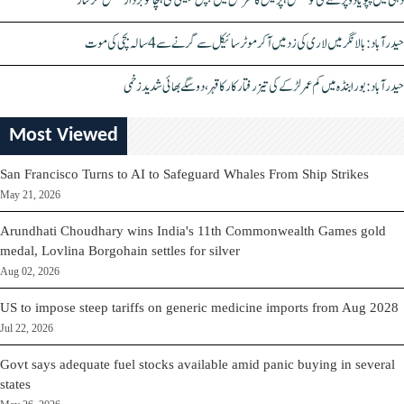
دہلی میں پپو یادو پر حملے کی کوشش، پریس کانفرنس میں چپل پھینکی گئی، چاقو بردار شخص گرفتار
حیدرآباد: بالا نگر میں لاری کی زد میں آکر موٹرسائیکل سے گرنے سے 4 سالہ بچی کی موت
حیدرآباد: بورابنڈہ میں کم عمر لڑکے کی تیز رفتار کار کا قہر، دو سگے بھائی شدید زخمی
Most Viewed
San Francisco Turns to AI to Safeguard Whales From Ship Strikes
May 21, 2026
Arundhati Choudhary wins India's 11th Commonwealth Games gold
medal, Lovlina Borgohain settles for silver
Aug 02, 2026
US to impose steep tariffs on generic medicine imports from Aug 2028
Jul 22, 2026
Govt says adequate fuel stocks available amid panic buying in several
states