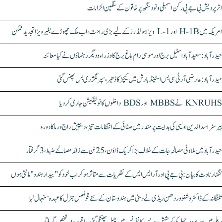
اتر پردیش بی جے پی رکن اسمبلی ونود سنگھ پر خاتون کے سنگین الزامات
امریکہ میں H-1B اور L-1 ویزا ہولڈرز کے لیے بڑی راحت، اب ملک چھوڑے بغیر ویزا تجدید ممکن
حیدرآباد: سعیدآباد اسٹیل برج اور موسیٰ رام باغ برج کا وزراء و دیگر رہنماؤں نے کیا معائنہ
حیدرآباد: عارضی آر ٹی سی بس اسٹینڈ بارش میں کیچڑ کا ڈھیر، سپر لگژری بس پھنس گئی
KNRUHS نے MBBS اور BDS داخلوں کا نوٹیفکیشن جاری کر دیا
بیرسٹر اسدالدین اویسی کی ہدایت پر مندر میں صفائی کے انتظامات تیز، دیپیش راج ورما کا دورہ
حیدرآباد میں ملاوٹی مصالحہ جات کے خلاف بڑا کریک ڈاؤن، 25 ٹن سے زائد مصالحے ضبط، 3 گرفتار
کنگنا رناوت کا بیان: بی جے پی اور آر ایس ایس کے نظریات سے متاثر ہو کر اب خود کو "بیدار ہندو" مانتی ہوں
تلنگانہ کے ڈاکٹر وشنو وردھن ریڈی نے دبئی میں ہندوستان کے نئے قونصل جنرل کا عہدہ سنبھال لیا