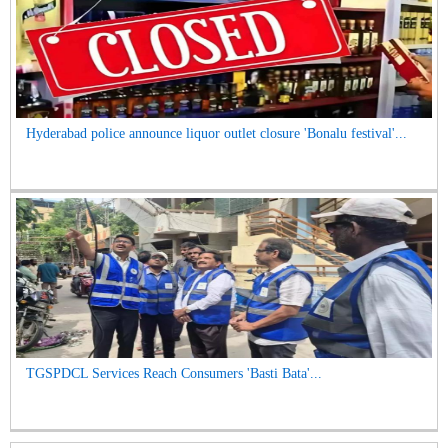
Hyderabad police announce liquor outlet closure 'Bonalu festival'...
TGSPDCL Services Reach Consumers 'Basti Bata'...