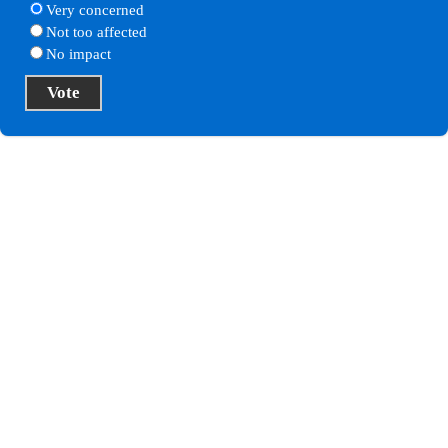
Very concerned
Not too affected
No impact