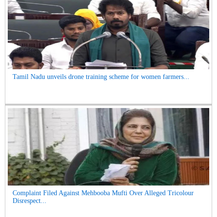
Tamil Nadu unveils drone training scheme for women farmers...
Complaint Filed Against Mehbooba Mufti Over Alleged Tricolour
Disrespect...