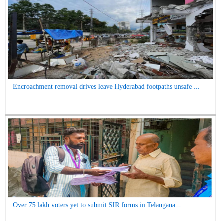
Encroachment removal drives leave Hyderabad footpaths unsafe ...
Over 75 lakh voters yet to submit SIR forms in Telangana...