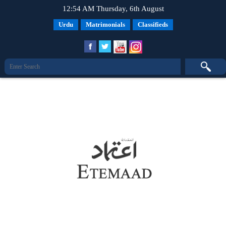
12:54 AM Thursday, 6th August
Urdu
Matrimonials
Classifieds