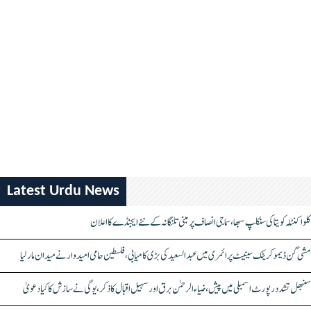
Latest Urdu News
کلواکنٹلہ کویتا کی سنکلپ سبھا، سماجی انصاف پر مبنی تلنگانہ کے نئے ایجنڈے کا اعلان
مشی گن ڈیموکریٹک سینیٹ پرائمری میں عبدالسعید کی بڑی کامیابی، فلسطین حامی امیدوار نے میدان مار لیا
سنبھل تشدد رپورٹ اسمبلی میں پیش، ضیاء الرحمٰن برق اور سہیل اقبال کا ذکر، یوگی نے سازش کا کیا دعویٰ