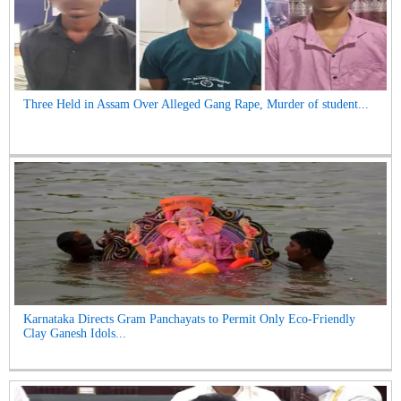
Three Held in Assam Over Alleged Gang Rape, Murder of student...
Karnataka Directs Gram Panchayats to Permit Only Eco-Friendly
Clay Ganesh Idols...