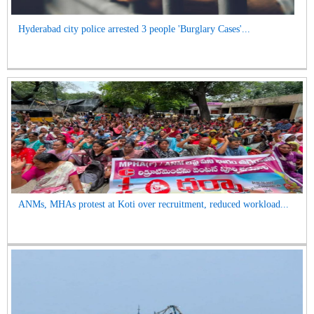
Hyderabad city police arrested 3 people 'Burglary Cases'...
ANMs, MHAs protest at Koti over recruitment, reduced workload...