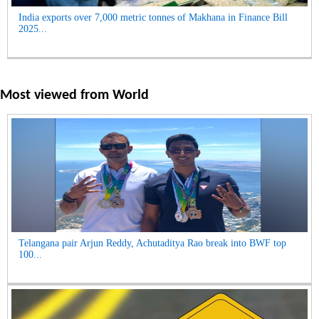
India exports over 7,000 metric tonnes of Makhana in Finance Bill
2025...
Most viewed from
World
Telangana pair Arjun Reddy, Achutaditya Rao break into BWF top
100...