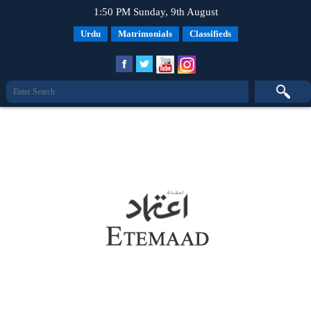
1:50 PM Sunday, 9th August
Urdu
Matrimonials
Classifieds