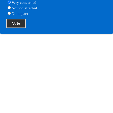
Very concerned
Not too affected
No impact