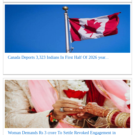
Canada Deports 3,323 Indians In First Half Of 2026 year...
Woman Demands Rs 3 crore To Settle Revoked Engagement in