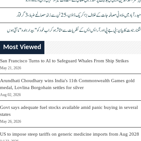
بیرسٹر اسدالدین اویسی کی ہدایت پر مندر میں صفائی کے انتظامات تیز، دیپیش راج ورما کا دورہ
حیدرآباد میں ملاوٹی مصالحہ جات کے خلاف بڑا کریک ڈاؤن، 25 ٹن سے زائد مصالحے ضبط، 3 گرفتار
کنگنا رناوت کا بیان: بی جے پی اور آر ایس ایس کے نظریات سے متاثر ہو کر اب خود کو "بیدار ہندو" مانتی ہوں
Most Viewed
San Francisco Turns to AI to Safeguard Whales From Ship Strikes
May 21, 2026
Arundhati Choudhary wins India's 11th Commonwealth Games gold
medal, Lovlina Borgohain settles for silver
Aug 02, 2026
Govt says adequate fuel stocks available amid panic buying in several
states
May 26, 2026
US to impose steep tariffs on generic medicine imports from Aug 2028