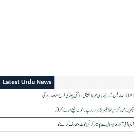
Latest Urdu News
UPI صارفین کے لیے بڑی خبر، ڈیجیٹل ادائیگی پہلے کی طرح مفت رہے گی
جگتیال میں گرام پالنا آفیسر 5 ہزار روپے رشوت لیتے ہوئے گرفتار
آر بی آئی آئندہ مالی سال سے پولیمر کرنسی نوٹ متعارف کرائے گا