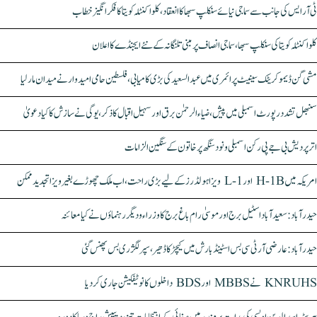
ٹی آر ایس کی جانب سے سماجی نیائے سنکلپ سبھا کا انعقاد، کلواکنٹلہ کویتا کا فکر انگیز خطاب
کلواکنٹلہ کویتا کی سنکلپ سبھا، سماجی انصاف پر مبنی تلنگانہ کے نئے ایجنڈے کا اعلان
مشی گن ڈیموکریٹک سینیٹ پرائمری میں عبدالسعید کی بڑی کامیابی، فلسطین حامی امیدوار نے میدان مار لیا
سنبھل تشدد رپورٹ اسمبلی میں پیش، ضیاء الرحمٰن برق اور سہیل اقبال کا ذکر، یوگی نے سازش کا کیا دعویٰ
اتر پردیش بی جے پی رکن اسمبلی ونود سنگھ پر خاتون کے سنگین الزامات
امریکہ میں H-1B اور L-1 ویزا ہولڈرز کے لیے بڑی راحت، اب ملک چھوڑے بغیر ویزا تجدید ممکن
حیدرآباد: سعیدآباد اسٹیل برج اور موسیٰ رام باغ برج کا وزراء و دیگر رہنماؤں نے کیا معائنہ
حیدرآباد: عارضی آر ٹی سی بس اسٹینڈ بارش میں کیچڑ کا ڈھیر، سپر لگژری بس پھنس گئی
KNRUHS نے MBBS اور BDS داخلوں کا نوٹیفکیشن جاری کر دیا