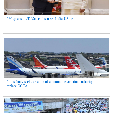
PM speaks to JD Vance, discusses India-US ties...
Pilots' body seeks creation of autonomous aviation authority to
replace DGCA...