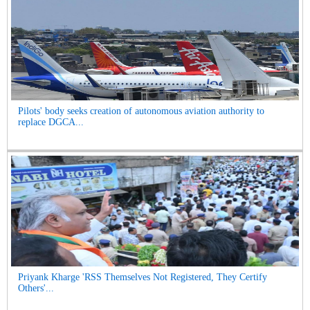
Pilots' body seeks creation of autonomous aviation authority to
replace DGCA...
Priyank Kharge 'RSS Themselves Not Registered, They Certify
Others'...