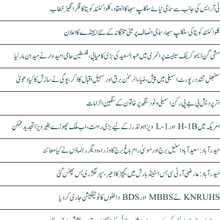
ٹی آر ایس کی جانب سے سماجی نیائے سنکلپ سبھا کا انعقاد، کلواکنٹلہ کویتا کا فکر انگیز خطاب
کلواکنٹلہ کویتا کی سنکلپ سبھا، سماجی انصاف پر مبنی تلنگانہ کے نئے ایجنڈے کا اعلان
مشی گن ڈیموکریٹک سینیٹ پرائمری میں عبدالسعید کی بڑی کامیابی، فلسطین حامی امیدوار نے میدان مار لیا
سنبھل تشدد رپورٹ اسمبلی میں پیش، ضیاء الرحمٰن برق اور سہیل اقبال کا ذکر، یوگی نے سازش کا کیا دعویٰ
اتر پردیش بی جے پی رکن اسمبلی ونود سنگھ پر خاتون کے سنگین الزامات
امریکہ میں H-1B اور L-1 ویزا ہولڈرز کے لیے بڑی راحت، اب ملک چھوڑے بغیر ویزا تجدید ممکن
حیدرآباد: سعیدآباد اسٹیل برج اور موسیٰ رام باغ برج کا وزراء و دیگر رہنماؤں نے کیا معائنہ
حیدرآباد: عارضی آر ٹی سی بس اسٹینڈ بارش میں کیچڑ کا ڈھیر، سپر لگژری بس پھنس گئی
KNRUHS نے MBBS اور BDS داخلوں کا نوٹیفکیشن جاری کر دیا