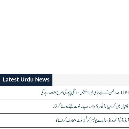
Latest Urdu News
UPI صارفین کے لیے بڑی خبر، ڈیجیٹل ادائیگی پہلے کی طرح مفت رہے گی
جگتیال میں گرام پالنا آفیسر 5 ہزار روپے رشوت لیتے ہوئے گرفتار
آر بی آئی آئندہ مالی سال سے پولیمر کرنسی نوٹ متعارف کرائے گا