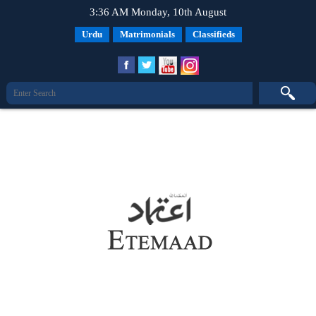
3:36 AM Monday, 10th August
Urdu
Matrimonials
Classifieds