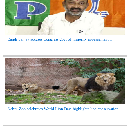
Bandi Sanjay accuses Congress govt of minority appeasement...
Nehru Zoo celebrates World Lion Day, highlights lion conservation...