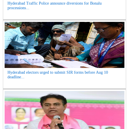
Hyderabad Traffic Police announce diversions for Bonalu
processions...
Hyderabad electors urged to submit SIR forms before Aug 10
deadline...