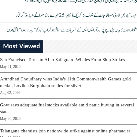
بیرسٹر اسدالدین اویسی کی ہدایت پر مندر میں صفائی کے انتظامات تیز، دیپیش راج ورما کا دورہ
حیدرآباد میں ملاوٹی مصالحہ جات کے خلاف بڑا کریک ڈاؤن، 25 ٹن سے زائد مصالحے ضبط، 3 گرفتار
کنگنا رناوت کا بیان: بی جے پی اور آر ایس ایس کے نظریات سے متاثر ہو کر اب خود کو "بیدار ہندو" مانتی ہوں
Most Viewed
San Francisco Turns to AI to Safeguard Whales From Ship Strikes
May 21, 2026
Arundhati Choudhary wins India's 11th Commonwealth Games gold
medal, Lovlina Borgohain settles for silver
Aug 02, 2026
Govt says adequate fuel stocks available amid panic buying in several
states
May 26, 2026
Telangana chemists join nationwide strike against online pharmacies