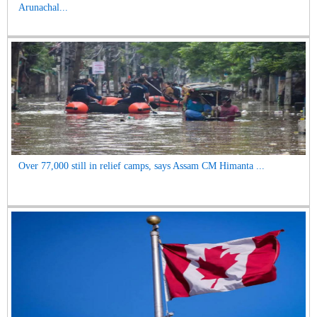
Arunachal...
Over 77,000 still in relief camps, says Assam CM Himanta ...