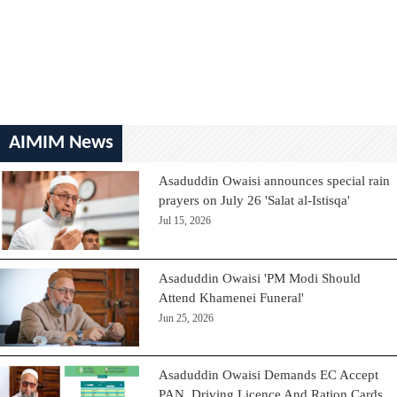
AIMIM News
Asaduddin Owaisi announces special rain
prayers on July 26 'Salat al-Istisqa'
Jul 15, 2026
Asaduddin Owaisi 'PM Modi Should
Attend Khamenei Funeral'
Jun 25, 2026
Asaduddin Owaisi Demands EC Accept
PAN, Driving Licence And Ration Cards