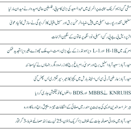
مشی گن ڈیموکریٹک سینیٹ پرائمری میں عبدالسعید کی بڑی کامیابی، فلسطین حامی امیدوار نے میدان مار لیا
سنبھل تشدد رپورٹ اسمبلی میں پیش، ضیاء الرحمٰن برق اور سہیل اقبال کا ذکر، یوگی نے سازش کا کیا دعویٰ
اتر پردیش بی جے پی رکن اسمبلی ونود سنگھ پر خاتون کے سنگین الزامات
امریکہ میں H-1B اور L-1 ویزا ہولڈرز کے لیے بڑی راحت، اب ملک چھوڑے بغیر ویزا تجدید ممکن
حیدرآباد: سعیدآباد اسٹیل برج اور موسیٰ رام باغ برج کا وزراء و دیگر رہنماؤں نے کیا معائنہ
حیدرآباد: عارضی آر ٹی سی بس اسٹینڈ بارش میں کیچڑ کا ڈھیر، سپر لگژری بس پھنس گئی
KNRUHS نے MBBS اور BDS داخلوں کا نوٹیفکیشن جاری کر دیا
بیرسٹر اسدالدین اویسی کی ہدایت پر مندر میں صفائی کے انتظامات تیز، دیپیش راج ورما کا دورہ
حیدرآباد میں ملاوٹی مصالحہ جات کے خلاف بڑا کریک ڈاؤن، 25 ٹن سے زائد مصالحے ضبط، 3 گرفتار