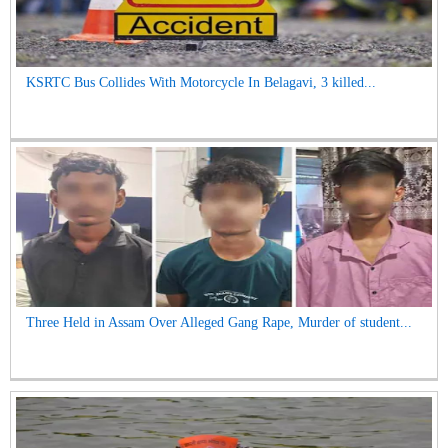
KSRTC Bus Collides With Motorcycle In Belagavi, 3 killed...
Three Held in Assam Over Alleged Gang Rape, Murder of student...