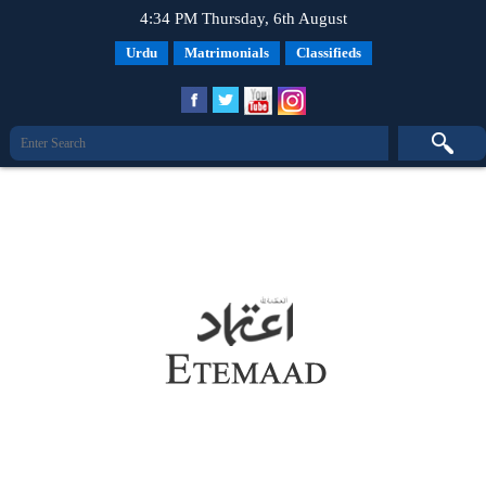
4:34 PM Thursday, 6th August
Urdu
Matrimonials
Classifieds