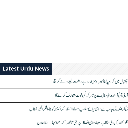
Latest Urdu News
جگتیال میں گرام پالنا آفیسر 5 ہزار روپے رشوت لیتے ہوئے گرفتار
آر بی آئی آئندہ مالی سال سے پولیمر کرنسی نوٹ متعارف کرائے گا
ٹی آر ایس کی جانب سے سماجی نیائے سنکلپ سبھا کا انعقاد، کلواکنٹلہ کویتا کا فکر انگیز خطاب
کلواکنٹلہ کویتا کی سنکلپ سبھا، سماجی انصاف پر مبنی تلنگانہ کے نئے ایجنڈے کا اعلان