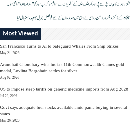
کنگنا رناوت کا بیان: بی جے پی اور آر ایس ایس کے نظریات سے متاثر ہو کر اب خود کو "بیدار ہندو" مانتی ہوں
تلنگانہ کے ڈاکٹر وشنو وردھن ریڈی نے دبئی میں ہندوستان کے نئے قونصل جنرل کا عہدہ سنبھال لیا
Most Viewed
San Francisco Turns to AI to Safeguard Whales From Ship Strikes
May 21, 2026
Arundhati Choudhary wins India's 11th Commonwealth Games gold
medal, Lovlina Borgohain settles for silver
Aug 02, 2026
US to impose steep tariffs on generic medicine imports from Aug 2028
Jul 22, 2026
Govt says adequate fuel stocks available amid panic buying in several
states
May 26, 2026