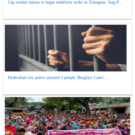
Gig worker unions to begin indefinite strike in Telangana 'Aug 8'...
Hyderabad city police arrested 3 people 'Burglary Cases'...