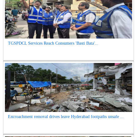
TGSPDCL Services Reach Consumers 'Basti Bata'...
Encroachment removal drives leave Hyderabad footpaths unsafe ...