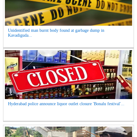
Unidentified man burnt body found at garbage dump in
Kavadiguda...
Hyderabad police announce liquor outlet closure 'Bonalu festival'...