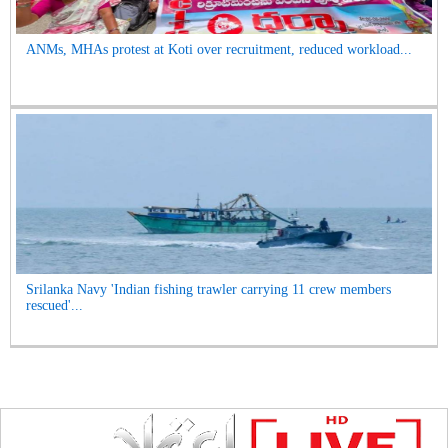
ANMs, MHAs protest at Koti over recruitment, reduced workload...
Srilanka Navy 'Indian fishing trawler carrying 11 crew members
rescued'...