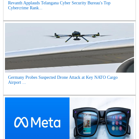
Revanth Applauds Telangana Cyber Security Bureau's Top
Cybercrime Rank...
Germany Probes Suspected Drone Attack at Key NATO Cargo
Airport ...