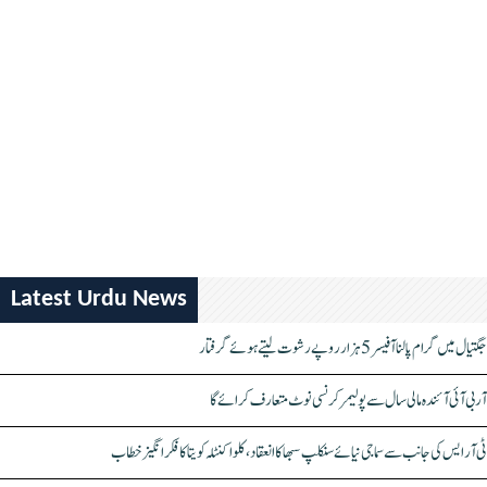
Latest Urdu News
جگتیال میں گرام پالنا آفیسر 5 ہزار روپے رشوت لیتے ہوئے گرفتار
آر بی آئی آئندہ مالی سال سے پولیمر کرنسی نوٹ متعارف کرائے گا
ٹی آر ایس کی جانب سے سماجی نیائے سنکلپ سبھا کا انعقاد، کلواکنٹلہ کویتا کا فکر انگیز خطاب