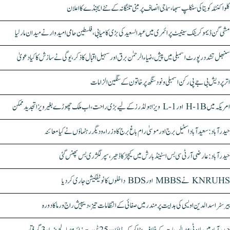
کلواکنٹلہ کویتا کی سنکلپ سبھا، سماجی انصاف پر مبنی تلنگانہ کے نئے ایجنڈے کا اعلان
مشی گن ڈیموکریٹک سینیٹ پرائمری میں عبدالسعید کی بڑی کامیابی، فلسطین حامی امیدوار نے میدان مار لیا
سنبھل تشدد رپورٹ اسمبلی میں پیش، ضیاء الرحمٰن برق اور سہیل اقبال کا ذکر، یوگی نے سازش کا کیا دعویٰ
اتر پردیش بی جے پی رکن اسمبلی ونود سنگھ پر خاتون کے سنگین الزامات
امریکہ میں H-1B اور L-1 ویزا ہولڈرز کے لیے بڑی راحت، اب ملک چھوڑے بغیر ویزا تجدید ممکن
حیدرآباد: سعیدآباد اسٹیل برج اور موسیٰ رام باغ برج کا وزراء و دیگر رہنماؤں نے کیا معائنہ
حیدرآباد: عارضی آر ٹی سی بس اسٹینڈ بارش میں کیچڑ کا ڈھیر، سپر لگژری بس پھنس گئی
KNRUHS نے MBBS اور BDS داخلوں کا نوٹیفکیشن جاری کر دیا
بیرسٹر اسدالدین اویسی کی ہدایت پر مندر میں صفائی کے انتظامات تیز، دیپیش راج ورما کا دورہ