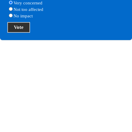
Very concerned
Not too affected
No impact