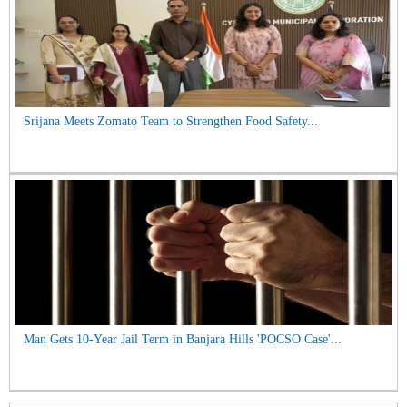
Srijana Meets Zomato Team to Strengthen Food Safety...
Man Gets 10-Year Jail Term in Banjara Hills 'POCSO Case'...