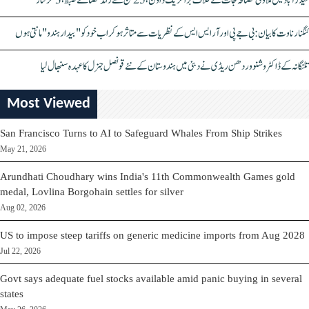
حیدرآباد میں ملاوٹی مصالحہ جات کے خلاف بڑا کریک ڈاؤن، 25 ٹن سے زائد مصالحے ضبط، 3 گرفتار
کنگنا رناوت کا بیان: بی جے پی اور آر ایس ایس کے نظریات سے متاثر ہو کر اب خود کو "بیدار ہندو" مانتی ہوں
تلنگانہ کے ڈاکٹر وشنو وردھن ریڈی نے دبئی میں ہندوستان کے نئے قونصل جنرل کا عہدہ سنبھال لیا
Most Viewed
San Francisco Turns to AI to Safeguard Whales From Ship Strikes
May 21, 2026
Arundhati Choudhary wins India's 11th Commonwealth Games gold
medal, Lovlina Borgohain settles for silver
Aug 02, 2026
US to impose steep tariffs on generic medicine imports from Aug 2028
Jul 22, 2026
Govt says adequate fuel stocks available amid panic buying in several
states