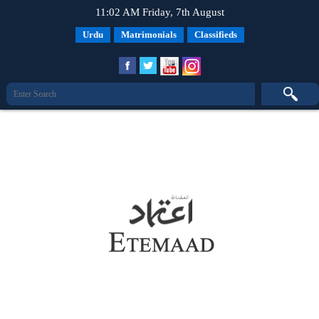
11:02 AM Friday, 7th August
Urdu
Matrimonials
Classifieds