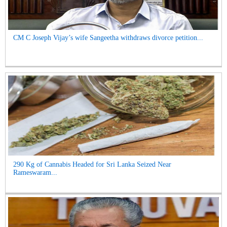
CM C Joseph Vijay’s wife Sangeetha withdraws divorce petition...
290 Kg of Cannabis Headed for Sri Lanka Seized Near
Rameswaram...