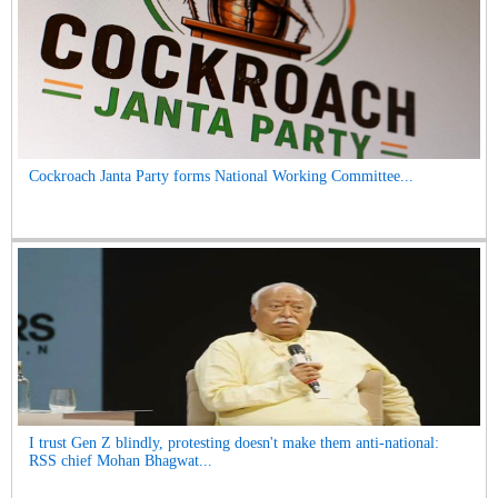
Cockroach Janta Party forms National Working Committee...
I trust Gen Z blindly, protesting doesn't make them anti-national:
RSS chief Mohan Bhagwat...