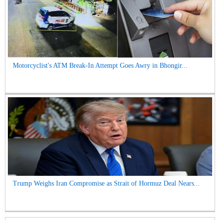
Motorcyclist's ATM Break-In Attempt Goes Awry in Bhongir...
Trump Weighs Iran Compromise as Strait of Hormuz Deal Nears...