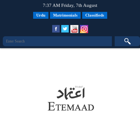
7:37 AM Friday, 7th August
Urdu
Matrimonials
Classifieds