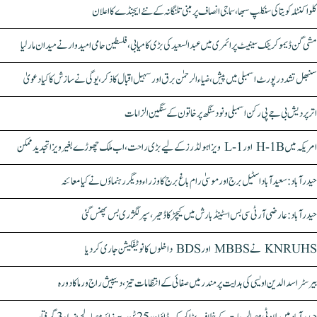
کلواکنٹلہ کویتا کی سنکلپ سبھا، سماجی انصاف پر مبنی تلنگانہ کے نئے ایجنڈے کا اعلان
مشی گن ڈیموکریٹک سینیٹ پرائمری میں عبدالسعید کی بڑی کامیابی، فلسطین حامی امیدوار نے میدان مار لیا
سنبھل تشدد رپورٹ اسمبلی میں پیش، ضیاء الرحمٰن برق اور سہیل اقبال کا ذکر، یوگی نے سازش کا کیا دعویٰ
اتر پردیش بی جے پی رکن اسمبلی ونود سنگھ پر خاتون کے سنگین الزامات
امریکہ میں H-1B اور L-1 ویزا ہولڈرز کے لیے بڑی راحت، اب ملک چھوڑے بغیر ویزا تجدید ممکن
حیدرآباد: سعیدآباد اسٹیل برج اور موسیٰ رام باغ برج کا وزراء و دیگر رہنماؤں نے کیا معائنہ
حیدرآباد: عارضی آر ٹی سی بس اسٹینڈ بارش میں کیچڑ کا ڈھیر، سپر لگژری بس پھنس گئی
KNRUHS نے MBBS اور BDS داخلوں کا نوٹیفکیشن جاری کر دیا
بیرسٹر اسدالدین اویسی کی ہدایت پر مندر میں صفائی کے انتظامات تیز، دیپیش راج ورما کا دورہ