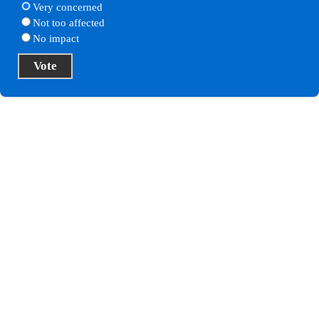
Very concerned
Not too affected
No impact