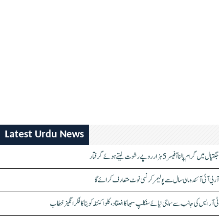
Latest Urdu News
جگتیال میں گرام پالنا آفیسر 5 ہزار روپے رشوت لیتے ہوئے گرفتار
آر بی آئی آئندہ مالی سال سے پولیمر کرنسی نوٹ متعارف کرائے گا
ٹی آر ایس کی جانب سے سماجی نیائے سنکلپ سبھا کا انعقاد، کلواکنٹلہ کویتا کا فکر انگیز خطاب