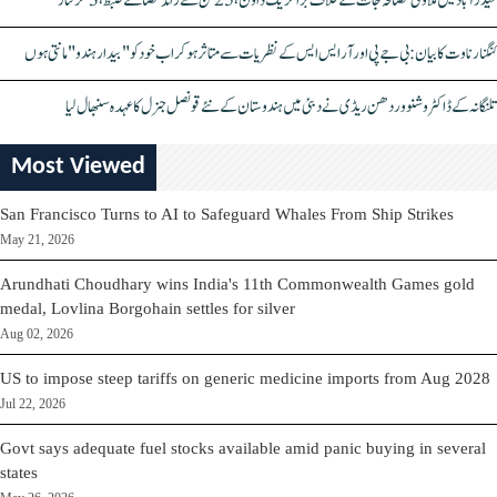
حیدرآباد میں ملاوٹی مصالحہ جات کے خلاف بڑا کریک ڈاؤن، 25 ٹن سے زائد مصالحے ضبط، 3 گرفتار
کنگنا رناوت کا بیان: بی جے پی اور آر ایس ایس کے نظریات سے متاثر ہو کر اب خود کو "بیدار ہندو" مانتی ہوں
تلنگانہ کے ڈاکٹر وشنو وردھن ریڈی نے دبئی میں ہندوستان کے نئے قونصل جنرل کا عہدہ سنبھال لیا
Most Viewed
San Francisco Turns to AI to Safeguard Whales From Ship Strikes
May 21, 2026
Arundhati Choudhary wins India's 11th Commonwealth Games gold
medal, Lovlina Borgohain settles for silver
Aug 02, 2026
US to impose steep tariffs on generic medicine imports from Aug 2028
Jul 22, 2026
Govt says adequate fuel stocks available amid panic buying in several
states