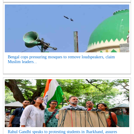
Bengal cops pressuring mosques to remove loudspeakers, claim
Muslim leaders...
Rahul Gandhi speaks to protesting students in Jharkhand, assures