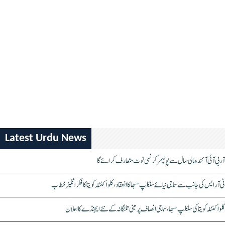
Latest Urdu News
آر بی آئی آئندہ مالی سال سے پولیمر کرنسی نوٹ متعارف کرائے گا
ٹی آر ایس کی جانب سے سماجی نیائے سنکلپ سبھا کا انعقاد، کلواکنٹلہ کویتا کا فکر انگیز خطاب
کلواکنٹلہ کویتا کی سنکلپ سبھا، سماجی انصاف پر مبنی تلنگانہ کے نئے ایجنڈے کا اعلان