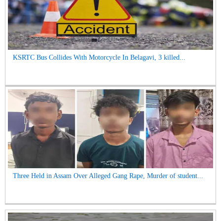
KSRTC Bus Collides With Motorcycle In Belagavi, 3 killed...
Three Held in Assam Over Alleged Gang Rape, Murder of student...