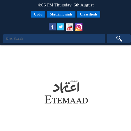
4:06 PM Thursday, 6th August
Urdu
Matrimonials
Classifieds