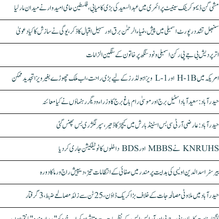
مشی گن ڈیموکریٹک سینیٹ پرائمری میں عبدالسعید کی بڑی کامیابی، فلسطین حامی امیدوار نے میدان مار لیا
سنبھل تشدد رپورٹ اسمبلی میں پیش، ضیاء الرحمٰن برق اور سہیل اقبال کا ذکر، یوگی نے سازش کا کیا دعویٰ
اتر پردیش بی جے پی رکن اسمبلی ونود سنگھ پر خاتون کے سنگین الزامات
امریکہ میں H-1B اور L-1 ویزا ہولڈرز کے لیے بڑی راحت، اب ملک چھوڑے بغیر ویزا تجدید ممکن
حیدرآباد: سعیدآباد اسٹیل برج اور موسیٰ رام باغ برج کا وزراء و دیگر رہنماؤں نے کیا معائنہ
حیدرآباد: عارضی آر ٹی سی بس اسٹینڈ بارش میں کیچڑ کا ڈھیر، سپر لگژری بس پھنس گئی
KNRUHS نے MBBS اور BDS داخلوں کا نوٹیفکیشن جاری کر دیا
بیرسٹر اسدالدین اویسی کی ہدایت پر مندر میں صفائی کے انتظامات تیز، دیپیش راج ورما کا دورہ
حیدرآباد میں ملاوٹی مصالحہ جات کے خلاف بڑا کریک ڈاؤن، 25 ٹن سے زائد مصالحے ضبط، 3 گرفتار