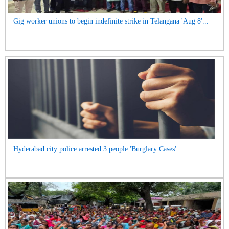
Gig worker unions to begin indefinite strike in Telangana 'Aug 8'...
Hyderabad city police arrested 3 people 'Burglary Cases'...