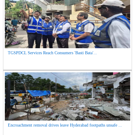
TGSPDCL Services Reach Consumers 'Basti Bata'...
Encroachment removal drives leave Hyderabad footpaths unsafe ...