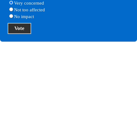
Very concerned
Not too affected
No impact