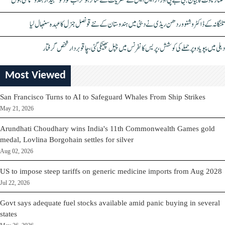
کنگنا رناوت کا بیان: بی جے پی اور آر ایس ایس کے نظریات سے متاثر ہو کر اب خود کو "بیدار ہندو" مانتی ہوں
تلنگانہ کے ڈاکٹر وشنو وردھن ریڈی نے دبئی میں ہندوستان کے نئے قونصل جنرل کا عہدہ سنبھال لیا
دہلی میں پپو یادو پر حملے کی کوشش، پریس کانفرنس میں چپل پھینکی گئی، چاقو بردار شخص گرفتار
Most Viewed
San Francisco Turns to AI to Safeguard Whales From Ship Strikes
May 21, 2026
Arundhati Choudhary wins India's 11th Commonwealth Games gold
medal, Lovlina Borgohain settles for silver
Aug 02, 2026
US to impose steep tariffs on generic medicine imports from Aug 2028
Jul 22, 2026
Govt says adequate fuel stocks available amid panic buying in several
states