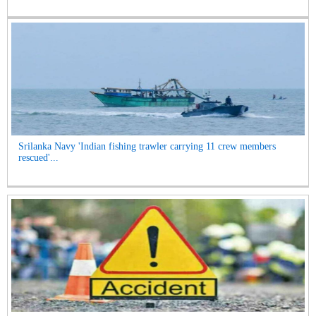
Srilanka Navy 'Indian fishing trawler carrying 11 crew members
rescued'...