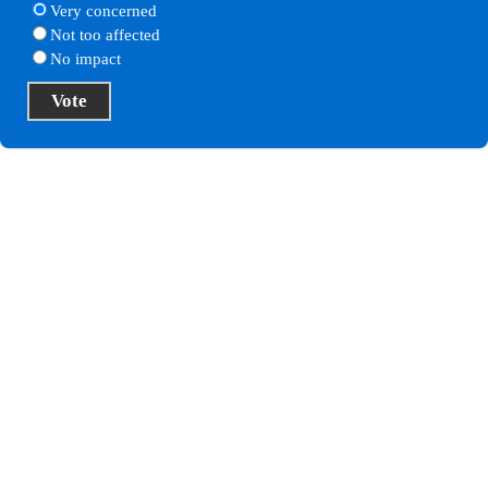
Very concerned
Not too affected
No impact