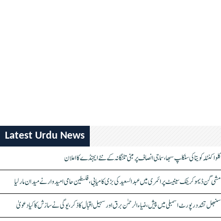
Latest Urdu News
کلواکنٹلہ کویتا کی سنکلپ سبھا، سماجی انصاف پر مبنی تلنگانہ کے نئے ایجنڈے کا اعلان
مشی گن ڈیموکریٹک سینیٹ پرائمری میں عبدالسعید کی بڑی کامیابی، فلسطین حامی امیدوار نے میدان مار لیا
سنبھل تشدد رپورٹ اسمبلی میں پیش، ضیاء الرحمٰن برق اور سہیل اقبال کا ذکر، یوگی نے سازش کا کیا دعویٰ