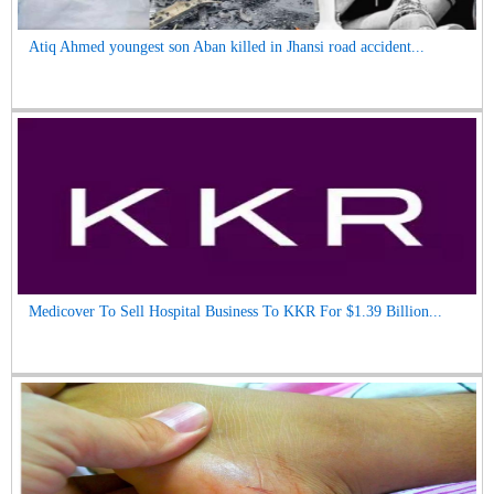
Atiq Ahmed youngest son Aban killed in Jhansi road accident...
Medicover To Sell Hospital Business To KKR For $1.39 Billion...