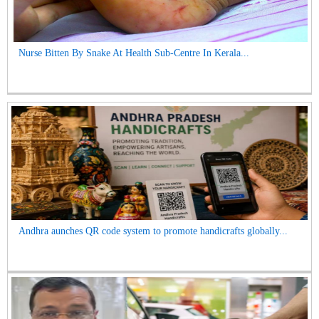
Nurse Bitten By Snake At Health Sub-Centre In Kerala...
Andhra aunches QR code system to promote handicrafts globally...