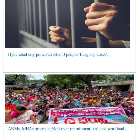
Hyderabad city police arrested 3 people 'Burglary Cases'...
ANMs, MHAs protest at Koti over recruitment, reduced workload...