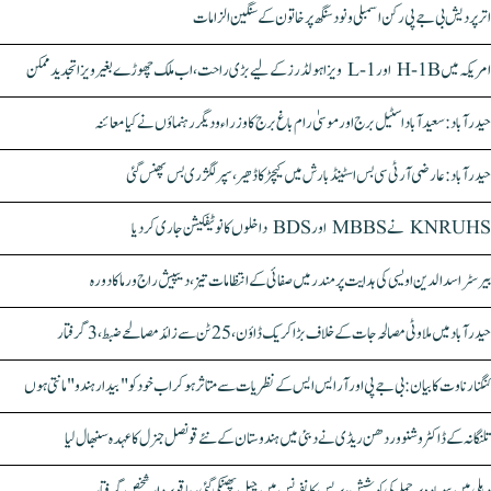
اتر پردیش بی جے پی رکن اسمبلی ونود سنگھ پر خاتون کے سنگین الزامات
امریکہ میں H-1B اور L-1 ویزا ہولڈرز کے لیے بڑی راحت، اب ملک چھوڑے بغیر ویزا تجدید ممکن
حیدرآباد: سعیدآباد اسٹیل برج اور موسیٰ رام باغ برج کا وزراء و دیگر رہنماؤں نے کیا معائنہ
حیدرآباد: عارضی آر ٹی سی بس اسٹینڈ بارش میں کیچڑ کا ڈھیر، سپر لگژری بس پھنس گئی
KNRUHS نے MBBS اور BDS داخلوں کا نوٹیفکیشن جاری کر دیا
بیرسٹر اسدالدین اویسی کی ہدایت پر مندر میں صفائی کے انتظامات تیز، دیپیش راج ورما کا دورہ
حیدرآباد میں ملاوٹی مصالحہ جات کے خلاف بڑا کریک ڈاؤن، 25 ٹن سے زائد مصالحے ضبط، 3 گرفتار
کنگنا رناوت کا بیان: بی جے پی اور آر ایس ایس کے نظریات سے متاثر ہو کر اب خود کو "بیدار ہندو" مانتی ہوں
تلنگانہ کے ڈاکٹر وشنو وردھن ریڈی نے دبئی میں ہندوستان کے نئے قونصل جنرل کا عہدہ سنبھال لیا