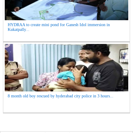
HYDRAA to create mini pond for Ganesh Idol immersion in
Kukatpally...
8 month old boy rescued by hyderabad city police in 3 hours...