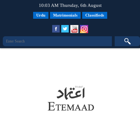
10:03 AM Thursday, 6th August
Urdu
Matrimonials
Classifieds