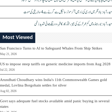
دہلی میں پپو یادو پر حملے کی کوشش، پریس کانفرنس میں چپل پھینکی گئی، چاقو بردار شخص گرفتار
حیدرآباد: بالا نگر میں لاری کی زد میں آکر موٹرسائیکل سے گرنے سے 4 سالہ بچی کی موت
حیدرآباد: بورابنڈہ میں کم عمر لڑکے کی تیز رفتار کار کا قہر، دو سگے بھائی شدید زخمی
Most Viewed
San Francisco Turns to AI to Safeguard Whales From Ship Strikes
May 21, 2026
US to impose steep tariffs on generic medicine imports from Aug 2028
Jul 22, 2026
Arundhati Choudhary wins India's 11th Commonwealth Games gold
medal, Lovlina Borgohain settles for silver
Aug 02, 2026
Govt says adequate fuel stocks available amid panic buying in several
states