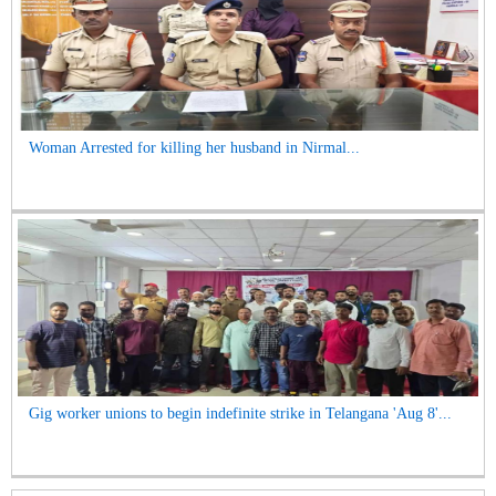
Woman Arrested for killing her husband in Nirmal...
Gig worker unions to begin indefinite strike in Telangana 'Aug 8'...