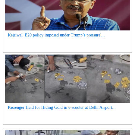
Kejriwal' E20 policy imposed under Trump’s pressure'...
Passenger Held for Hiding Gold in e-scooter at Delhi Airport...