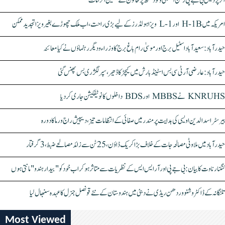
اتر پردیش بی جے پی رکن اسمبلی ونود سنگھ پر خاتون کے سنگین الزامات
امریکہ میں H-1B اور L-1 ویزا ہولڈرز کے لیے بڑی راحت، اب ملک چھوڑے بغیر ویزا تجدید ممکن
حیدرآباد: سعیدآباد اسٹیل برج اور موسیٰ رام باغ برج کا وزراء و دیگر رہنماؤں نے کیا معائنہ
حیدرآباد: عارضی آر ٹی سی بس اسٹینڈ بارش میں کیچڑ کا ڈھیر، سپر لگژری بس پھنس گئی
KNRUHS نے MBBS اور BDS داخلوں کا نوٹیفکیشن جاری کر دیا
بیرسٹر اسدالدین اویسی کی ہدایت پر مندر میں صفائی کے انتظامات تیز، دیپیش راج ورما کا دورہ
حیدرآباد میں ملاوٹی مصالحہ جات کے خلاف بڑا کریک ڈاؤن، 25 ٹن سے زائد مصالحے ضبط، 3 گرفتار
کنگنا رناوت کا بیان: بی جے پی اور آر ایس ایس کے نظریات سے متاثر ہو کر اب خود کو "بیدار ہندو" مانتی ہوں
تلنگانہ کے ڈاکٹر وشنو وردھن ریڈی نے دبئی میں ہندوستان کے نئے قونصل جنرل کا عہدہ سنبھال لیا
Most Viewed