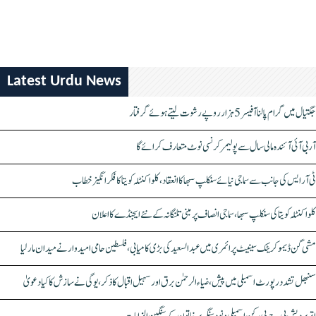
Latest Urdu News
جگتیال میں گرام پالنا آفیسر 5 ہزار روپے رشوت لیتے ہوئے گرفتار
آر بی آئی آئندہ مالی سال سے پولیمر کرنسی نوٹ متعارف کرائے گا
ٹی آر ایس کی جانب سے سماجی نیائے سنکلپ سبھا کا انعقاد، کلواکنٹلہ کویتا کا فکر انگیز خطاب
کلواکنٹلہ کویتا کی سنکلپ سبھا، سماجی انصاف پر مبنی تلنگانہ کے نئے ایجنڈے کا اعلان
مشی گن ڈیموکریٹک سینیٹ پرائمری میں عبدالسعید کی بڑی کامیابی، فلسطین حامی امیدوار نے میدان مار لیا
سنبھل تشدد رپورٹ اسمبلی میں پیش، ضیاء الرحمٰن برق اور سہیل اقبال کا ذکر، یوگی نے سازش کا کیا دعویٰ