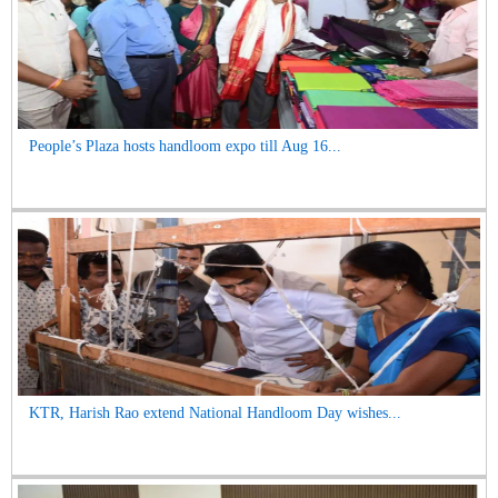
People’s Plaza hosts handloom expo till Aug 16...
KTR, Harish Rao extend National Handloom Day wishes...