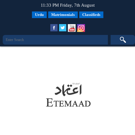
11:33 PM Friday, 7th August
Urdu
Matrimonials
Classifieds