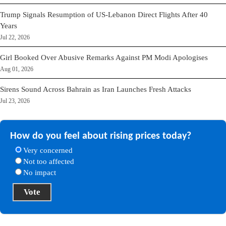
Trump Signals Resumption of US-Lebanon Direct Flights After 40
Years
Jul 22, 2026
Girl Booked Over Abusive Remarks Against PM Modi Apologises
Aug 01, 2026
Sirens Sound Across Bahrain as Iran Launches Fresh Attacks
Jul 23, 2026
How do you feel about rising prices today?
Very concerned
Not too affected
No impact