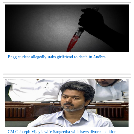
Engg student allegedly stabs girlfriend to death in Andhra...
CM C Joseph Vijay’s wife Sangeetha withdraws divorce petition...