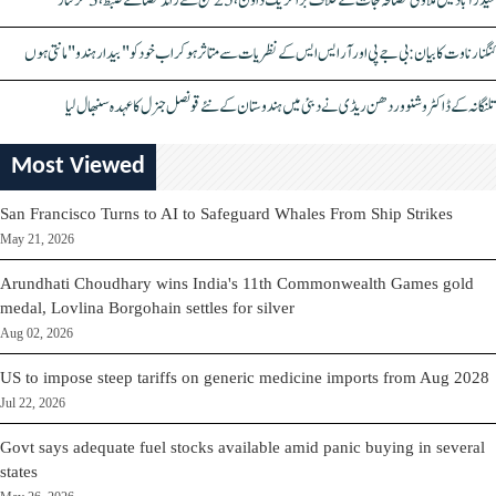
حیدرآباد میں ملاوٹی مصالحہ جات کے خلاف بڑا کریک ڈاؤن، 25 ٹن سے زائد مصالحے ضبط، 3 گرفتار
کنگنا رناوت کا بیان: بی جے پی اور آر ایس ایس کے نظریات سے متاثر ہو کر اب خود کو "بیدار ہندو" مانتی ہوں
تلنگانہ کے ڈاکٹر وشنو وردھن ریڈی نے دبئی میں ہندوستان کے نئے قونصل جنرل کا عہدہ سنبھال لیا
Most Viewed
San Francisco Turns to AI to Safeguard Whales From Ship Strikes
May 21, 2026
Arundhati Choudhary wins India's 11th Commonwealth Games gold
medal, Lovlina Borgohain settles for silver
Aug 02, 2026
US to impose steep tariffs on generic medicine imports from Aug 2028
Jul 22, 2026
Govt says adequate fuel stocks available amid panic buying in several
states