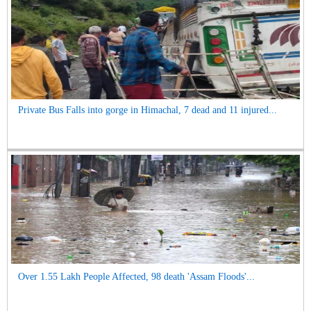
Private Bus Falls into gorge in Himachal, 7 dead and 11 injured...
Over 1.55 Lakh People Affected, 98 death 'Assam Floods'...