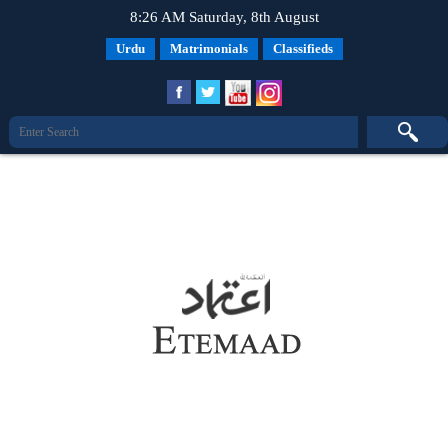
8:26 AM Saturday, 8th August
Urdu
Matrimonials
Classifieds