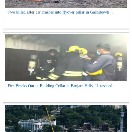
Two killed after car crashes into flyover pillar in Gachibowli...
Fire Breaks Out in Building Cellar at Banjara Hills, 11 rescued...