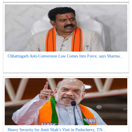
Chhattisgarh Anti-Conversion Law Comes Into Force, says Sharma...
Heavy Security for Amit Shah’s Visit in Puducherry, TN...