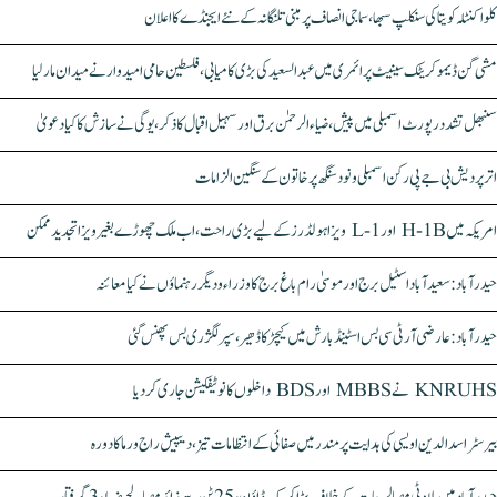
کلواکنٹلہ کویتا کی سنکلپ سبھا، سماجی انصاف پر مبنی تلنگانہ کے نئے ایجنڈے کا اعلان
مشی گن ڈیموکریٹک سینیٹ پرائمری میں عبدالسعید کی بڑی کامیابی، فلسطین حامی امیدوار نے میدان مار لیا
سنبھل تشدد رپورٹ اسمبلی میں پیش، ضیاء الرحمٰن برق اور سہیل اقبال کا ذکر، یوگی نے سازش کا کیا دعویٰ
اتر پردیش بی جے پی رکن اسمبلی ونود سنگھ پر خاتون کے سنگین الزامات
امریکہ میں H-1B اور L-1 ویزا ہولڈرز کے لیے بڑی راحت، اب ملک چھوڑے بغیر ویزا تجدید ممکن
حیدرآباد: سعیدآباد اسٹیل برج اور موسیٰ رام باغ برج کا وزراء و دیگر رہنماؤں نے کیا معائنہ
حیدرآباد: عارضی آر ٹی سی بس اسٹینڈ بارش میں کیچڑ کا ڈھیر، سپر لگژری بس پھنس گئی
KNRUHS نے MBBS اور BDS داخلوں کا نوٹیفکیشن جاری کر دیا
بیرسٹر اسدالدین اویسی کی ہدایت پر مندر میں صفائی کے انتظامات تیز، دیپیش راج ورما کا دورہ