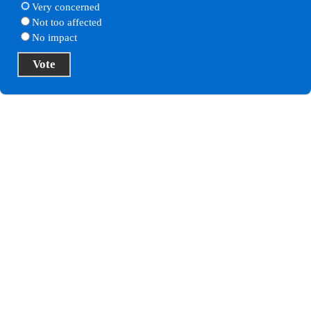
Very concerned
Not too affected
No impact