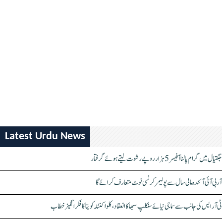
Latest Urdu News
جگتیال میں گرام پالنا آفیسر 5 ہزار روپے رشوت لیتے ہوئے گرفتار
آر بی آئی آئندہ مالی سال سے پولیمر کرنسی نوٹ متعارف کرائے گا
ٹی آر ایس کی جانب سے سماجی نیائے سنکلپ سبھا کا انعقاد، کلواکنٹلہ کویتا کا فکر انگیز خطاب