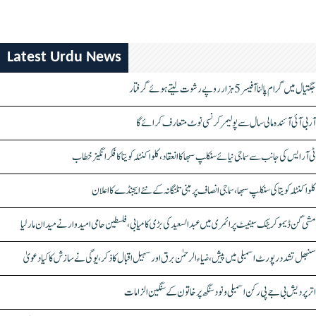
Latest Urdu News
جگتیال میں گرام پالنا آفیسر 5 ہزار روپے رشوت لیتے ہوئے گرفتار
آر بی آئی آئندہ مالی سال سے پولیمر کرنسی نوٹ متعارف کرائے گا
ٹی آر ایس کی جانب سے سماجی نیائے سنکلپ سبھا کا انعقاد، کلواکنٹلہ کویتا کا فکر انگیز خطاب
کلواکنٹلہ کویتا کی سنکلپ سبھا، سماجی انصاف پر مبنی تلنگانہ کے نئے ایجنڈے کا اعلان
مشی گن ڈیموکریٹک سینیٹ پرائمری میں عبدالسعید کی بڑی کامیابی، فلسطین حامی امیدوار نے میدان مار لیا
سنبھل تشدد رپورٹ اسمبلی میں پیش، ضیاء الرحمٰن برق اور سہیل اقبال کا ذکر، یوگی نے سازش کا کیا دعویٰ
اتر پردیش بی جے پی رکن اسمبلی ونود سنگھ پر خاتون کے سنگین الزامات