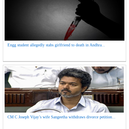
Engg student allegedly stabs girlfriend to death in Andhra...
CM C Joseph Vijay’s wife Sangeetha withdraws divorce petition...