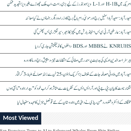
امریکہ میں H-1B اور L-1 ویزا ہولڈرز کے لیے بڑی راحت، اب ملک چھوڑے بغیر ویزا تجدید ممکن
حیدرآباد: سعیدآباد اسٹیل برج اور موسیٰ رام باغ برج کا وزراء و دیگر رہنماؤں نے کیا معائنہ
حیدرآباد: عارضی آر ٹی سی بس اسٹینڈ بارش میں کیچڑ کا ڈھیر، سپر لگژری بس پھنس گئی
KNRUHS نے MBBS اور BDS داخلوں کا نوٹیفکیشن جاری کر دیا
بیرسٹر اسدالدین اویسی کی ہدایت پر مندر میں صفائی کے انتظامات تیز، دیپیش راج ورما کا دورہ
حیدرآباد میں ملاوٹی مصالحہ جات کے خلاف بڑا کریک ڈاؤن، 25 ٹن سے زائد مصالحے ضبط، 3 گرفتار
کنگنا رناوت کا بیان: بی جے پی اور آر ایس ایس کے نظریات سے متاثر ہو کر اب خود کو "بیدار ہندو" مانتی ہوں
تلنگانہ کے ڈاکٹر وشنو وردھن ریڈی نے دبئی میں ہندوستان کے نئے قونصل جنرل کا عہدہ سنبھال لیا
Most Viewed
San Francisco Turns to AI to Safeguard Whales From Ship Strikes