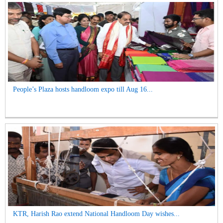
People’s Plaza hosts handloom expo till Aug 16...
KTR, Harish Rao extend National Handloom Day wishes...