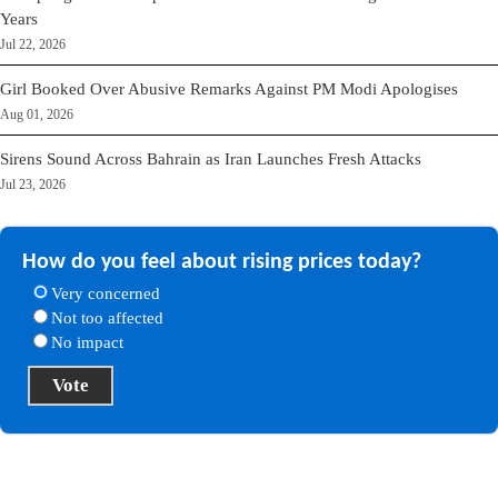
Years
Jul 22, 2026
Girl Booked Over Abusive Remarks Against PM Modi Apologises
Aug 01, 2026
Sirens Sound Across Bahrain as Iran Launches Fresh Attacks
Jul 23, 2026
How do you feel about rising prices today?
Very concerned
Not too affected
No impact