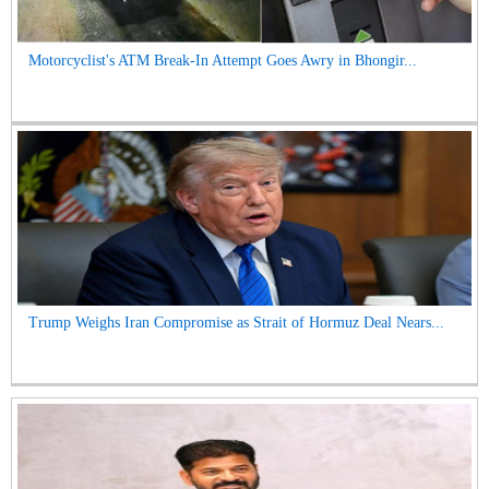
Motorcyclist's ATM Break-In Attempt Goes Awry in Bhongir...
Trump Weighs Iran Compromise as Strait of Hormuz Deal Nears...