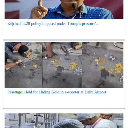
Kejriwal' E20 policy imposed under Trump’s pressure'...
Passenger Held for Hiding Gold in e-scooter at Delhi Airport...