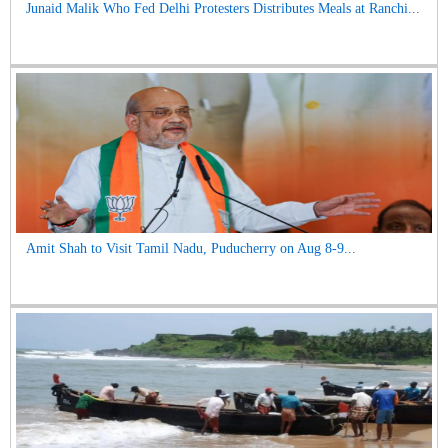
Junaid Malik Who Fed Delhi Protesters Distributes Meals at Ranchi...
Amit Shah to Visit Tamil Nadu, Puducherry on Aug 8-9...