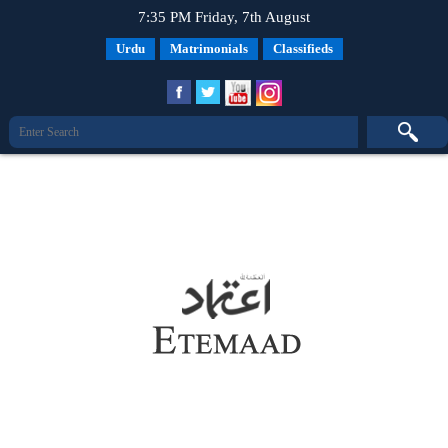
7:35 PM Friday, 7th August
Urdu
Matrimonials
Classifieds