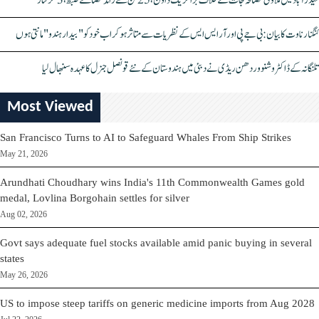
حیدرآباد میں ملاوٹی مصالحہ جات کے خلاف بڑا کریک ڈاؤن، 25 ٹن سے زائد مصالحے ضبط، 3 گرفتار
کنگنا رناوت کا بیان: بی جے پی اور آر ایس ایس کے نظریات سے متاثر ہو کر اب خود کو "بیدار ہندو" مانتی ہوں
تلنگانہ کے ڈاکٹر وشنو وردھن ریڈی نے دبئی میں ہندوستان کے نئے قونصل جنرل کا عہدہ سنبھال لیا
Most Viewed
San Francisco Turns to AI to Safeguard Whales From Ship Strikes
May 21, 2026
Arundhati Choudhary wins India's 11th Commonwealth Games gold
medal, Lovlina Borgohain settles for silver
Aug 02, 2026
Govt says adequate fuel stocks available amid panic buying in several
states
May 26, 2026
US to impose steep tariffs on generic medicine imports from Aug 2028