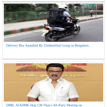
Delivery Boy Assaulted By Unidentified Group in Bengaluru...
DMK, AIADMK Skip CM Vijay's All-Party Meeting on