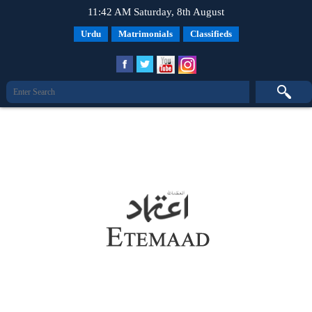
11:42 AM Saturday, 8th August
Urdu
Matrimonials
Classifieds