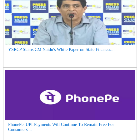
YSRCP Slams CM Naidu's White Paper on State Finances...
PhonePe 'UPI Payments Will Continue To Remain Free For
Consumers'...