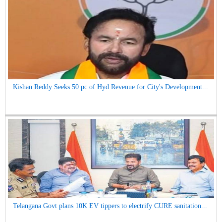
Kishan Reddy Seeks 50 pc of Hyd Revenue for City's Development...
Telangana Govt plans 10K EV tippers to electrify CURE sanitation...