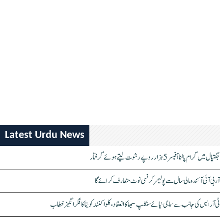
Latest Urdu News
جگتیال میں گرام پالنا آفیسر 5 ہزار روپے رشوت لیتے ہوئے گرفتار
آر بی آئی آئندہ مالی سال سے پولیمر کرنسی نوٹ متعارف کرائے گا
ٹی آر ایس کی جانب سے سماجی نیائے سنکلپ سبھا کا انعقاد، کلواکنٹلہ کویتا کا فکر انگیز خطاب