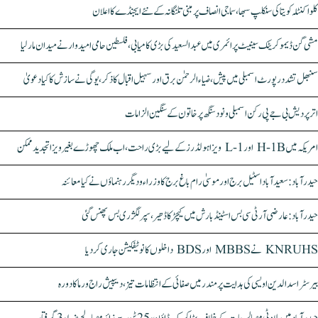
کلواکنٹلہ کویتا کی سنکلپ سبھا، سماجی انصاف پر مبنی تلنگانہ کے نئے ایجنڈے کا اعلان
مشی گن ڈیموکریٹک سینیٹ پرائمری میں عبدالسعید کی بڑی کامیابی، فلسطین حامی امیدوار نے میدان مار لیا
سنبھل تشدد رپورٹ اسمبلی میں پیش، ضیاء الرحمٰن برق اور سہیل اقبال کا ذکر، یوگی نے سازش کا کیا دعویٰ
اتر پردیش بی جے پی رکن اسمبلی ونود سنگھ پر خاتون کے سنگین الزامات
امریکہ میں H-1B اور L-1 ویزا ہولڈرز کے لیے بڑی راحت، اب ملک چھوڑے بغیر ویزا تجدید ممکن
حیدرآباد: سعیدآباد اسٹیل برج اور موسیٰ رام باغ برج کا وزراء و دیگر رہنماؤں نے کیا معائنہ
حیدرآباد: عارضی آر ٹی سی بس اسٹینڈ بارش میں کیچڑ کا ڈھیر، سپر لگژری بس پھنس گئی
KNRUHS نے MBBS اور BDS داخلوں کا نوٹیفکیشن جاری کر دیا
بیرسٹر اسدالدین اویسی کی ہدایت پر مندر میں صفائی کے انتظامات تیز، دیپیش راج ورما کا دورہ