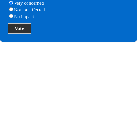
Very concerned
Not too affected
No impact