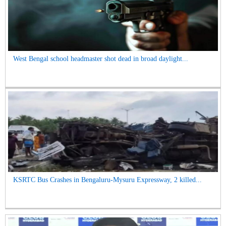
West Bengal school headmaster shot dead in broad daylight...
KSRTC Bus Crashes in Bengaluru-Mysuru Expressway, 2 killed...