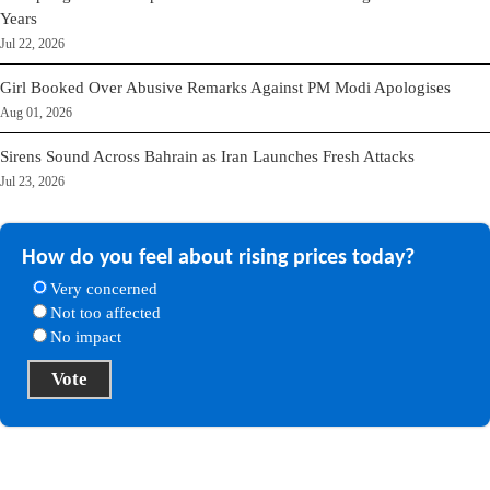
Years
Jul 22, 2026
Girl Booked Over Abusive Remarks Against PM Modi Apologises
Aug 01, 2026
Sirens Sound Across Bahrain as Iran Launches Fresh Attacks
Jul 23, 2026
How do you feel about rising prices today?
Very concerned
Not too affected
No impact