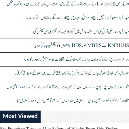
امریکہ میں H-1B اور L-1 ویزا ہولڈرز کے لیے بڑی راحت، اب ملک چھوڑے بغیر ویزا تجدید ممکن
حیدرآباد: سعیدآباد اسٹیل برج اور موسیٰ رام باغ برج کا وزراء و دیگر رہنماؤں نے کیا معائنہ
حیدرآباد: عارضی آر ٹی سی بس اسٹینڈ بارش میں کیچڑ کا ڈھیر، سپر لگژری بس پھنس گئی
KNRUHS نے MBBS اور BDS داخلوں کا نوٹیفکیشن جاری کر دیا
بیرسٹر اسدالدین اویسی کی ہدایت پر مندر میں صفائی کے انتظامات تیز، دیپیش راج ورما کا دورہ
حیدرآباد میں ملاوٹی مصالحہ جات کے خلاف بڑا کریک ڈاؤن، 25 ٹن سے زائد مصالحے ضبط، 3 گرفتار
کنگنا رناوت کا بیان: بی جے پی اور آر ایس ایس کے نظریات سے متاثر ہو کر اب خود کو "بیدار ہندو" مانتی ہوں
تلنگانہ کے ڈاکٹر وشنو وردھن ریڈی نے دبئی میں ہندوستان کے نئے قونصل جنرل کا عہدہ سنبھال لیا
Most Viewed
San Francisco Turns to AI to Safeguard Whales From Ship Strikes