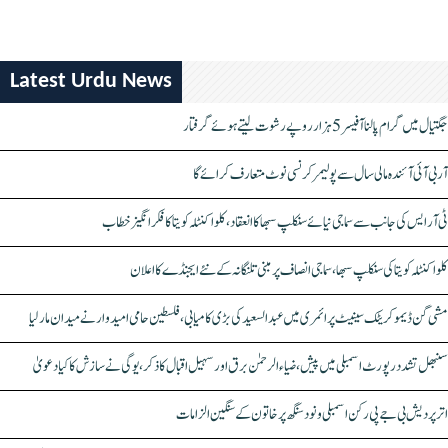
Latest Urdu News
جگتیال میں گرام پالنا آفیسر 5 ہزار روپے رشوت لیتے ہوئے گرفتار
آر بی آئی آئندہ مالی سال سے پولیمر کرنسی نوٹ متعارف کرائے گا
ٹی آر ایس کی جانب سے سماجی نیائے سنکلپ سبھا کا انعقاد، کلواکنٹلہ کویتا کا فکر انگیز خطاب
کلواکنٹلہ کویتا کی سنکلپ سبھا، سماجی انصاف پر مبنی تلنگانہ کے نئے ایجنڈے کا اعلان
مشی گن ڈیموکریٹک سینیٹ پرائمری میں عبدالسعید کی بڑی کامیابی، فلسطین حامی امیدوار نے میدان مار لیا
سنبھل تشدد رپورٹ اسمبلی میں پیش، ضیاء الرحمٰن برق اور سہیل اقبال کا ذکر، یوگی نے سازش کا کیا دعویٰ
اتر پردیش بی جے پی رکن اسمبلی ونود سنگھ پر خاتون کے سنگین الزامات