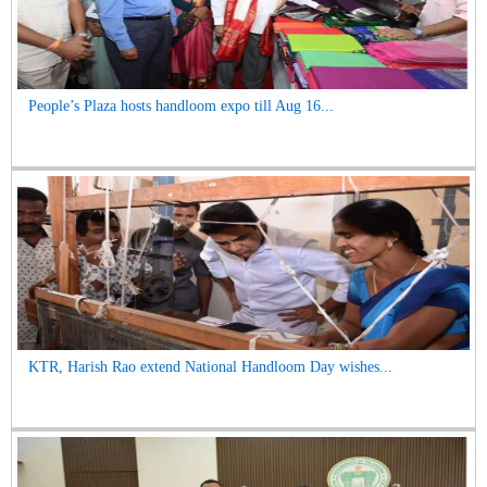
People’s Plaza hosts handloom expo till Aug 16...
KTR, Harish Rao extend National Handloom Day wishes...