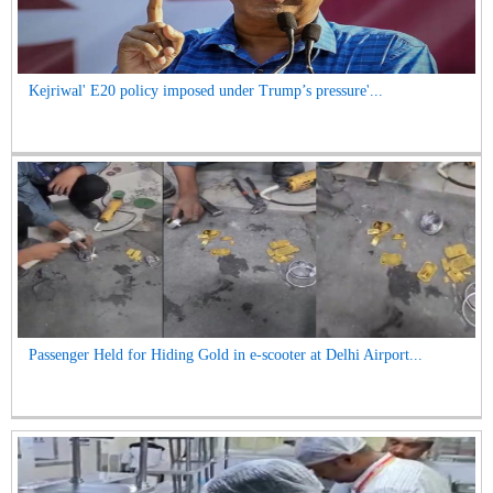
Kejriwal' E20 policy imposed under Trump’s pressure'...
Passenger Held for Hiding Gold in e-scooter at Delhi Airport...