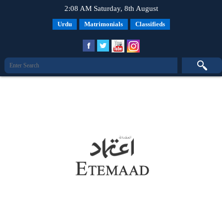
2:08 AM Saturday, 8th August
Urdu
Matrimonials
Classifieds