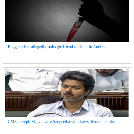
Engg student allegedly stabs girlfriend to death in Andhra...
CM C Joseph Vijay’s wife Sangeetha withdraws divorce petition...