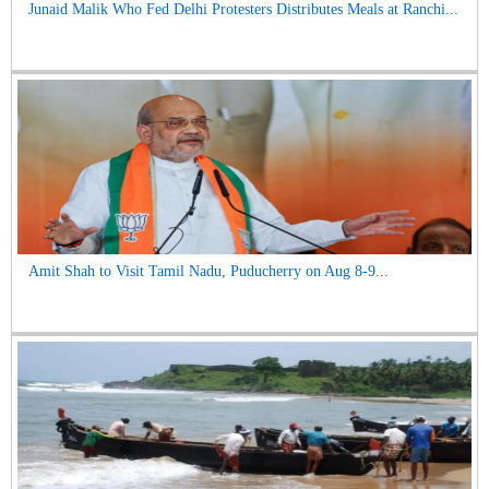
Junaid Malik Who Fed Delhi Protesters Distributes Meals at Ranchi...
Amit Shah to Visit Tamil Nadu, Puducherry on Aug 8-9...