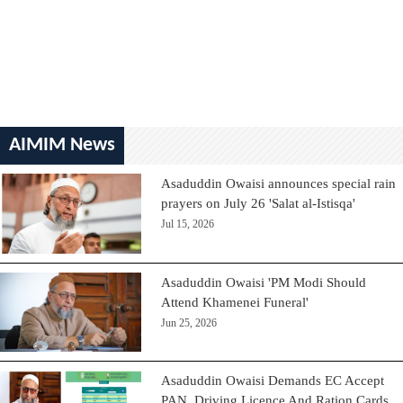
AIMIM News
Asaduddin Owaisi announces special rain
prayers on July 26 'Salat al-Istisqa'
Jul 15, 2026
Asaduddin Owaisi 'PM Modi Should
Attend Khamenei Funeral'
Jun 25, 2026
Asaduddin Owaisi Demands EC Accept
PAN, Driving Licence And Ration Cards