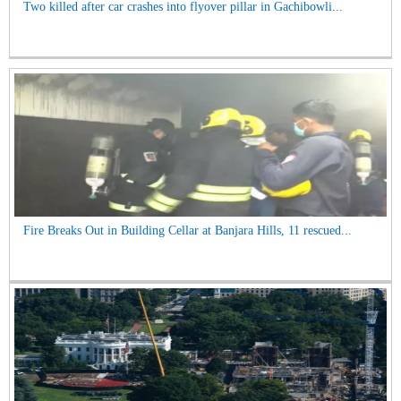
Two killed after car crashes into flyover pillar in Gachibowli...
Fire Breaks Out in Building Cellar at Banjara Hills, 11 rescued...