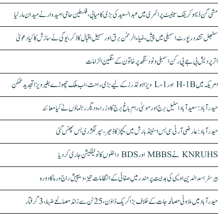
مشی گن ڈیموکریٹک سینیٹ پرائمری میں عبدالسعید کی بڑی کامیابی، فلسطین حامی امیدوار نے میدان مار لیا
سنبھل تشدد رپورٹ اسمبلی میں پیش، ضیاء الرحمٰن برق اور سہیل اقبال کا ذکر، یوگی نے سازش کا کیا دعویٰ
اتر پردیش بی جے پی رکن اسمبلی ونود سنگھ پر خاتون کے سنگین الزامات
امریکہ میں H-1B اور L-1 ویزا ہولڈرز کے لیے بڑی راحت، اب ملک چھوڑے بغیر ویزا تجدید ممکن
حیدرآباد: سعیدآباد اسٹیل برج اور موسیٰ رام باغ برج کا وزراء و دیگر رہنماؤں نے کیا معائنہ
حیدرآباد: عارضی آر ٹی سی بس اسٹینڈ بارش میں کیچڑ کا ڈھیر، سپر لگژری بس پھنس گئی
KNRUHS نے MBBS اور BDS داخلوں کا نوٹیفکیشن جاری کر دیا
بیرسٹر اسدالدین اویسی کی ہدایت پر مندر میں صفائی کے انتظامات تیز، دیپیش راج ورما کا دورہ
حیدرآباد میں ملاوٹی مصالحہ جات کے خلاف بڑا کریک ڈاؤن، 25 ٹن سے زائد مصالحے ضبط، 3 گرفتار