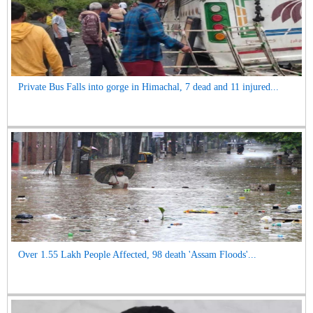
Private Bus Falls into gorge in Himachal, 7 dead and 11 injured...
Over 1.55 Lakh People Affected, 98 death 'Assam Floods'...