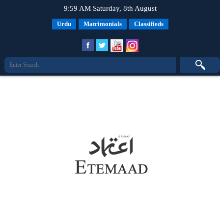
9:59 AM Saturday, 8th August
Urdu
Matrimonials
Classifieds