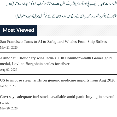
کنگنا رناوت کا بیان: بی جے پی اور آر ایس ایس کے نظریات سے متاثر ہو کر اب خود کو "بیدار ہندو" مانتی ہوں
تلنگانہ کے ڈاکٹر وشنو وردھن ریڈی نے دبئی میں ہندوستان کے نئے قونصل جنرل کا عہدہ سنبھال لیا
Most Viewed
San Francisco Turns to AI to Safeguard Whales From Ship Strikes
May 21, 2026
Arundhati Choudhary wins India's 11th Commonwealth Games gold
medal, Lovlina Borgohain settles for silver
Aug 02, 2026
US to impose steep tariffs on generic medicine imports from Aug 2028
Jul 22, 2026
Govt says adequate fuel stocks available amid panic buying in several
states
May 26, 2026