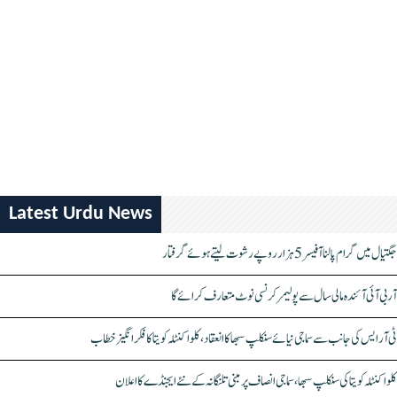
Latest Urdu News
جگتیال میں گرام پالنا آفیسر 5 ہزار روپے رشوت لیتے ہوئے گرفتار
آر بی آئی آئندہ مالی سال سے پولیمر کرنسی نوٹ متعارف کرائے گا
ٹی آر ایس کی جانب سے سماجی نیائے سنکلپ سبھا کا انعقاد، کلواکنٹلہ کویتا کا فکر انگیز خطاب
کلواکنٹلہ کویتا کی سنکلپ سبھا، سماجی انصاف پر مبنی تلنگانہ کے نئے ایجنڈے کا اعلان