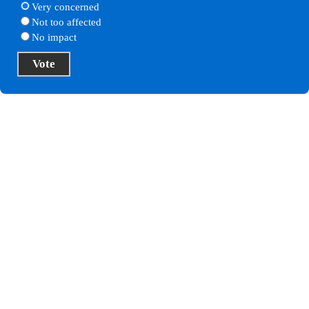
Very concerned
Not too affected
No impact