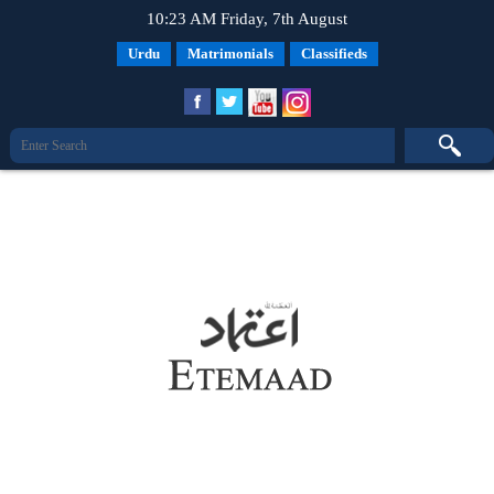
10:23 AM Friday, 7th August
Urdu
Matrimonials
Classifieds