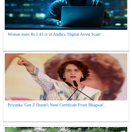
Woman loses Rs 1.43 cr in Andhra 'Digital Arrest Scam'...
Priyanka 'Gen Z Doesn't Need Certificate From Bhagwat'...