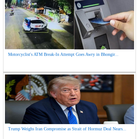
Motorcyclist's ATM Break-In Attempt Goes Awry in Bhongir...
Trump Weighs Iran Compromise as Strait of Hormuz Deal Nears...