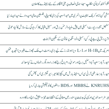
کلواکنٹلہ کویتا کی سنکلپ سبھا، سماجی انصاف پر مبنی تلنگانہ کے نئے ایجنڈے کا اعلان
مشی گن ڈیموکریٹک سینیٹ پرائمری میں عبدالسعید کی بڑی کامیابی، فلسطین حامی امیدوار نے میدان مار لیا
سنبھل تشدد رپورٹ اسمبلی میں پیش، ضیاء الرحمٰن برق اور سہیل اقبال کا ذکر، یوگی نے سازش کا کیا دعویٰ
اتر پردیش بی جے پی رکن اسمبلی ونود سنگھ پر خاتون کے سنگین الزامات
امریکہ میں H-1B اور L-1 ویزا ہولڈرز کے لیے بڑی راحت، اب ملک چھوڑے بغیر ویزا تجدید ممکن
حیدرآباد: سعیدآباد اسٹیل برج اور موسیٰ رام باغ برج کا وزراء و دیگر رہنماؤں نے کیا معائنہ
حیدرآباد: عارضی آر ٹی سی بس اسٹینڈ بارش میں کیچڑ کا ڈھیر، سپر لگژری بس پھنس گئی
KNRUHS نے MBBS اور BDS داخلوں کا نوٹیفکیشن جاری کر دیا
بیرسٹر اسدالدین اویسی کی ہدایت پر مندر میں صفائی کے انتظامات تیز، دیپیش راج ورما کا دورہ