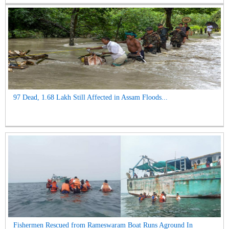
97 Dead, 1.68 Lakh Still Affected in Assam Floods...
Fishermen Rescued from Rameswaram Boat Runs Aground In