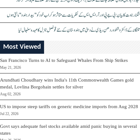
حیدرآباد میں ملاوٹی مصالحہ جات کے خلاف بڑا کریک ڈاؤن، 25 ٹن سے زائد مصالحے ضبط، 3 گرفتار
کنگنا رناوت کا بیان: بی جے پی اور آر ایس ایس کے نظریات سے متاثر ہو کر اب خود کو "بیدار ہندو" مانتی ہوں
تلنگانہ کے ڈاکٹر وشنو وردھن ریڈی نے دبئی میں ہندوستان کے نئے قونصل جنرل کا عہدہ سنبھال لیا
Most Viewed
San Francisco Turns to AI to Safeguard Whales From Ship Strikes
May 21, 2026
Arundhati Choudhary wins India's 11th Commonwealth Games gold
medal, Lovlina Borgohain settles for silver
Aug 02, 2026
US to impose steep tariffs on generic medicine imports from Aug 2028
Jul 22, 2026
Govt says adequate fuel stocks available amid panic buying in several
states