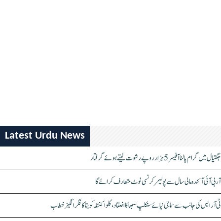
Latest Urdu News
جگتیال میں گرام پالنا آفیسر 5 ہزار روپے رشوت لیتے ہوئے گرفتار
آر بی آئی آئندہ مالی سال سے پولیمر کرنسی نوٹ متعارف کرائے گا
ٹی آر ایس کی جانب سے سماجی نیائے سنکلپ سبھا کا انعقاد، کلواکنٹلہ کویتا کا فکر انگیز خطاب