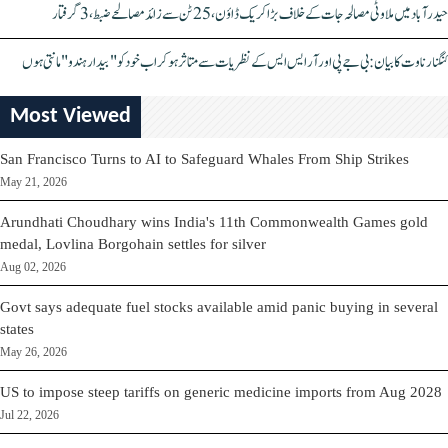
حیدرآباد میں ملاوٹی مصالحہ جات کے خلاف بڑا کریک ڈاؤن، 25 ٹن سے زائد مصالحے ضبط، 3 گرفتار
کنگنا رناوت کا بیان: بی جے پی اور آر ایس ایس کے نظریات سے متاثر ہو کر اب خود کو "بیدار ہندو" مانتی ہوں
Most Viewed
San Francisco Turns to AI to Safeguard Whales From Ship Strikes
May 21, 2026
Arundhati Choudhary wins India's 11th Commonwealth Games gold
medal, Lovlina Borgohain settles for silver
Aug 02, 2026
Govt says adequate fuel stocks available amid panic buying in several
states
May 26, 2026
US to impose steep tariffs on generic medicine imports from Aug 2028
Jul 22, 2026