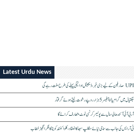
Latest Urdu News
UPI صارفین کے لیے بڑی خبر، ڈیجیٹل ادائیگی پہلے کی طرح مفت رہے گی
جگتیال میں گرام پالنا آفیسر 5 ہزار روپے رشوت لیتے ہوئے گرفتار
آر بی آئی آئندہ مالی سال سے پولیمر کرنسی نوٹ متعارف کرائے گا
ٹی آر ایس کی جانب سے سماجی نیائے سنکلپ سبھا کا انعقاد، کلواکنٹلہ کویتا کا فکر انگیز خطاب