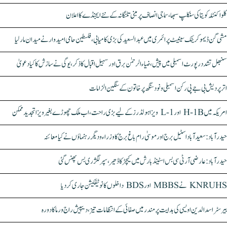
کلواکنٹلہ کویتا کی سنکلپ سبھا، سماجی انصاف پر مبنی تلنگانہ کے نئے ایجنڈے کا اعلان
مشی گن ڈیموکریٹک سینیٹ پرائمری میں عبدالسعید کی بڑی کامیابی، فلسطین حامی امیدوار نے میدان مار لیا
سنبھل تشدد رپورٹ اسمبلی میں پیش، ضیاء الرحمٰن برق اور سہیل اقبال کا ذکر، یوگی نے سازش کا کیا دعویٰ
اتر پردیش بی جے پی رکن اسمبلی ونود سنگھ پر خاتون کے سنگین الزامات
امریکہ میں H-1B اور L-1 ویزا ہولڈرز کے لیے بڑی راحت، اب ملک چھوڑے بغیر ویزا تجدید ممکن
حیدرآباد: سعیدآباد اسٹیل برج اور موسیٰ رام باغ برج کا وزراء و دیگر رہنماؤں نے کیا معائنہ
حیدرآباد: عارضی آر ٹی سی بس اسٹینڈ بارش میں کیچڑ کا ڈھیر، سپر لگژری بس پھنس گئی
KNRUHS نے MBBS اور BDS داخلوں کا نوٹیفکیشن جاری کر دیا
بیرسٹر اسدالدین اویسی کی ہدایت پر مندر میں صفائی کے انتظامات تیز، دیپیش راج ورما کا دورہ