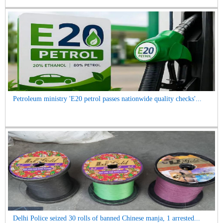
Petroleum ministry 'E20 petrol passes nationwide quality checks'...
Delhi Police seized 30 rolls of banned Chinese manja, 1 arrested...