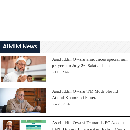
AIMIM News
Asaduddin Owaisi announces special rain
prayers on July 26 'Salat al-Istisqa'
Jul 15, 2026
Asaduddin Owaisi 'PM Modi Should
Attend Khamenei Funeral'
Jun 25, 2026
Asaduddin Owaisi Demands EC Accept
PAN, Driving Licence And Ration Cards