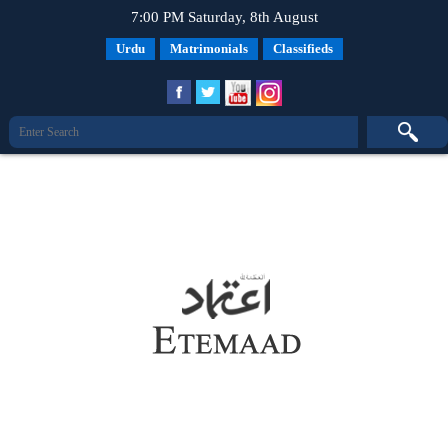
7:00 PM Saturday, 8th August
Urdu
Matrimonials
Classifieds