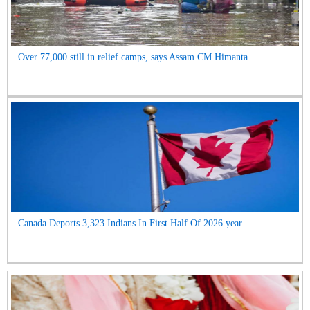
Over 77,000 still in relief camps, says Assam CM Himanta ...
Canada Deports 3,323 Indians In First Half Of 2026 year...