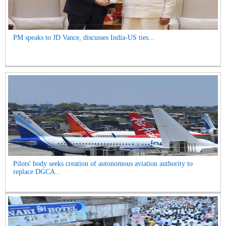
PM speaks to JD Vance, discusses India-US ties...
Pilots' body seeks creation of autonomous aviation authority to
replace DGCA...