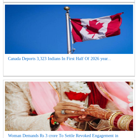
Canada Deports 3,323 Indians In First Half Of 2026 year...
Woman Demands Rs 3 crore To Settle Revoked Engagement in