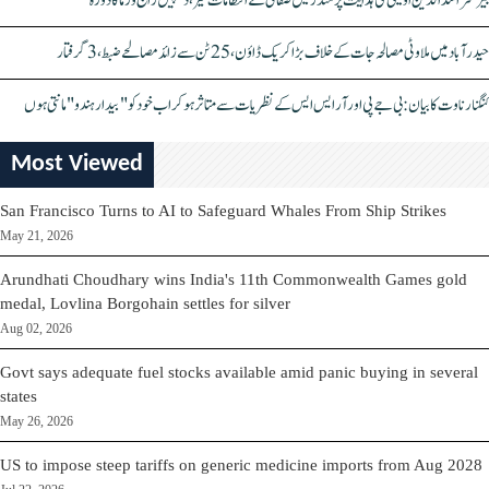
بیرسٹر اسدالدین اویسی کی ہدایت پر مندر میں صفائی کے انتظامات تیز، دیپیش راج ورما کا دورہ
حیدرآباد میں ملاوٹی مصالحہ جات کے خلاف بڑا کریک ڈاؤن، 25 ٹن سے زائد مصالحے ضبط، 3 گرفتار
کنگنا رناوت کا بیان: بی جے پی اور آر ایس ایس کے نظریات سے متاثر ہو کر اب خود کو "بیدار ہندو" مانتی ہوں
Most Viewed
San Francisco Turns to AI to Safeguard Whales From Ship Strikes
May 21, 2026
Arundhati Choudhary wins India's 11th Commonwealth Games gold
medal, Lovlina Borgohain settles for silver
Aug 02, 2026
Govt says adequate fuel stocks available amid panic buying in several
states
May 26, 2026
US to impose steep tariffs on generic medicine imports from Aug 2028