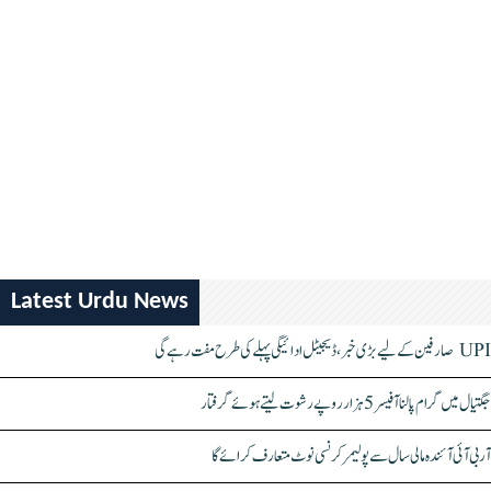
Latest Urdu News
UPI صارفین کے لیے بڑی خبر، ڈیجیٹل ادائیگی پہلے کی طرح مفت رہے گی
جگتیال میں گرام پالنا آفیسر 5 ہزار روپے رشوت لیتے ہوئے گرفتار
آر بی آئی آئندہ مالی سال سے پولیمر کرنسی نوٹ متعارف کرائے گا