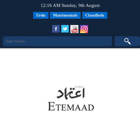
12:16 AM Sunday, 9th August
Urdu
Matrimonials
Classifieds