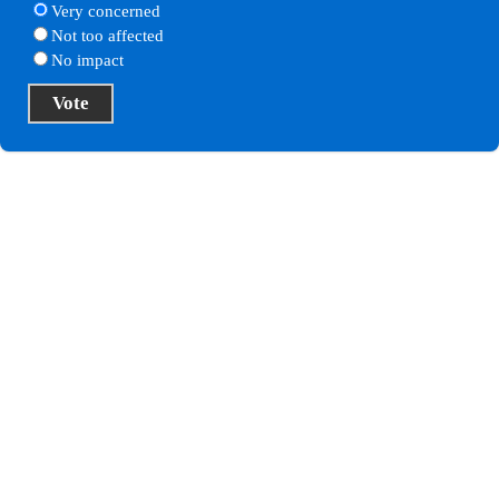
Very concerned
Not too affected
No impact