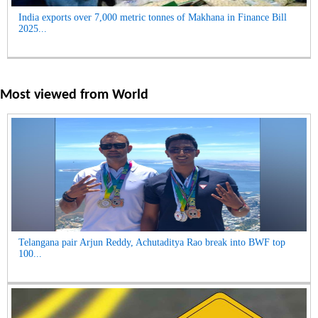
India exports over 7,000 metric tonnes of Makhana in Finance Bill
2025...
Most viewed from
World
Telangana pair Arjun Reddy, Achutaditya Rao break into BWF top
100...