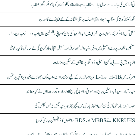
ٹی آر ایس کی جانب سے سماجی نیائے سنکلپ سبھا کا انعقاد، کلواکنٹلہ کویتا کا فکر انگیز خطاب
کلواکنٹلہ کویتا کی سنکلپ سبھا، سماجی انصاف پر مبنی تلنگانہ کے نئے ایجنڈے کا اعلان
مشی گن ڈیموکریٹک سینیٹ پرائمری میں عبدالسعید کی بڑی کامیابی، فلسطین حامی امیدوار نے میدان مار لیا
سنبھل تشدد رپورٹ اسمبلی میں پیش، ضیاء الرحمٰن برق اور سہیل اقبال کا ذکر، یوگی نے سازش کا کیا دعویٰ
اتر پردیش بی جے پی رکن اسمبلی ونود سنگھ پر خاتون کے سنگین الزامات
امریکہ میں H-1B اور L-1 ویزا ہولڈرز کے لیے بڑی راحت، اب ملک چھوڑے بغیر ویزا تجدید ممکن
حیدرآباد: سعیدآباد اسٹیل برج اور موسیٰ رام باغ برج کا وزراء و دیگر رہنماؤں نے کیا معائنہ
حیدرآباد: عارضی آر ٹی سی بس اسٹینڈ بارش میں کیچڑ کا ڈھیر، سپر لگژری بس پھنس گئی
KNRUHS نے MBBS اور BDS داخلوں کا نوٹیفکیشن جاری کر دیا