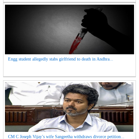
Engg student allegedly stabs girlfriend to death in Andhra...
CM C Joseph Vijay’s wife Sangeetha withdraws divorce petition...