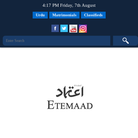
4:17 PM Friday, 7th August
Urdu
Matrimonials
Classifieds