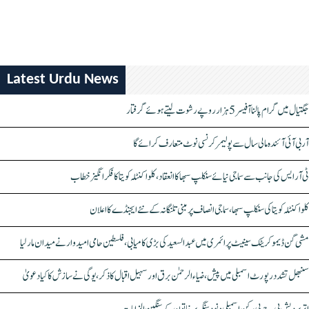
Latest Urdu News
جگتیال میں گرام پالنا آفیسر 5 ہزار روپے رشوت لیتے ہوئے گرفتار
آر بی آئی آئندہ مالی سال سے پولیمر کرنسی نوٹ متعارف کرائے گا
ٹی آر ایس کی جانب سے سماجی نیائے سنکلپ سبھا کا انعقاد، کلواکنٹلہ کویتا کا فکر انگیز خطاب
کلواکنٹلہ کویتا کی سنکلپ سبھا، سماجی انصاف پر مبنی تلنگانہ کے نئے ایجنڈے کا اعلان
مشی گن ڈیموکریٹک سینیٹ پرائمری میں عبدالسعید کی بڑی کامیابی، فلسطین حامی امیدوار نے میدان مار لیا
سنبھل تشدد رپورٹ اسمبلی میں پیش، ضیاء الرحمٰن برق اور سہیل اقبال کا ذکر، یوگی نے سازش کا کیا دعویٰ