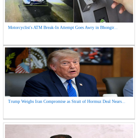
Motorcyclist's ATM Break-In Attempt Goes Awry in Bhongir...
Trump Weighs Iran Compromise as Strait of Hormuz Deal Nears...