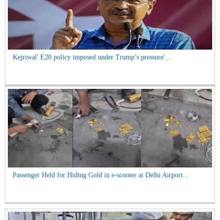
Kejriwal' E20 policy imposed under Trump’s pressure'...
Passenger Held for Hiding Gold in e-scooter at Delhi Airport...