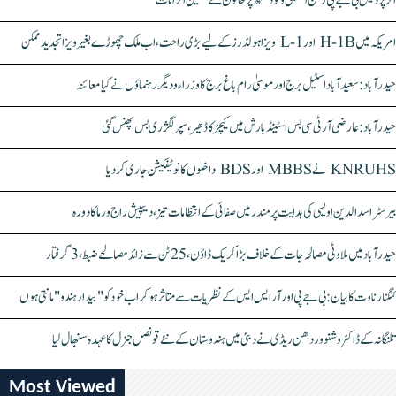
اتر پردیش بی جے پی رکن اسمبلی ونود سنگھ پر خاتون کے سنگین الزامات
امریکہ میں H-1B اور L-1 ویزا ہولڈرز کے لیے بڑی راحت، اب ملک چھوڑے بغیر ویزا تجدید ممکن
حیدرآباد: سعیدآباد اسٹیل برج اور موسیٰ رام باغ برج کا وزراء و دیگر رہنماؤں نے کیا معائنہ
حیدرآباد: عارضی آر ٹی سی بس اسٹینڈ بارش میں کیچڑ کا ڈھیر، سپر لگژری بس پھنس گئی
KNRUHS نے MBBS اور BDS داخلوں کا نوٹیفکیشن جاری کر دیا
بیرسٹر اسدالدین اویسی کی ہدایت پر مندر میں صفائی کے انتظامات تیز، دیپیش راج ورما کا دورہ
حیدرآباد میں ملاوٹی مصالحہ جات کے خلاف بڑا کریک ڈاؤن، 25 ٹن سے زائد مصالحے ضبط، 3 گرفتار
کنگنا رناوت کا بیان: بی جے پی اور آر ایس ایس کے نظریات سے متاثر ہو کر اب خود کو "بیدار ہندو" مانتی ہوں
تلنگانہ کے ڈاکٹر وشنو وردھن ریڈی نے دبئی میں ہندوستان کے نئے قونصل جنرل کا عہدہ سنبھال لیا
Most Viewed