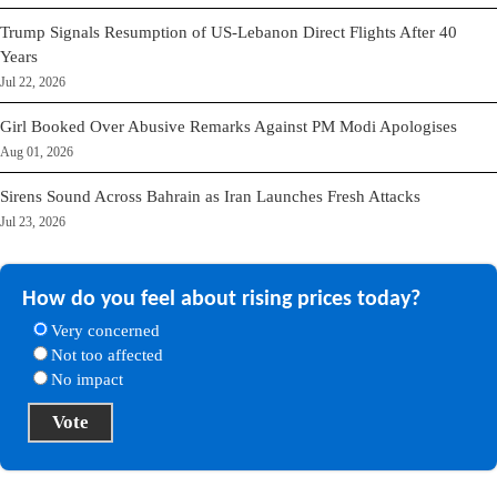
Trump Signals Resumption of US-Lebanon Direct Flights After 40
Years
Jul 22, 2026
Girl Booked Over Abusive Remarks Against PM Modi Apologises
Aug 01, 2026
Sirens Sound Across Bahrain as Iran Launches Fresh Attacks
Jul 23, 2026
How do you feel about rising prices today?
Very concerned
Not too affected
No impact