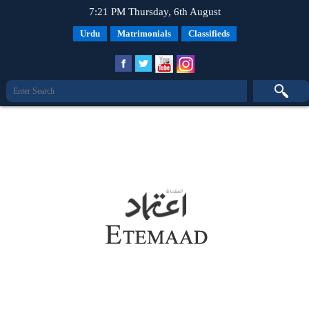
7:21 PM Thursday, 6th August
Urdu
Matrimonials
Classifieds