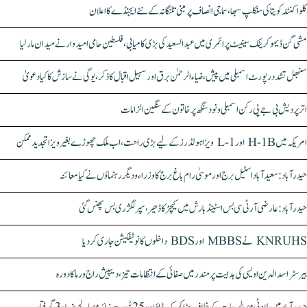
کلواکنٹلہ کویتا کی سنکلپ سبھا، سماجی انصاف پر مبنی تلنگانہ کے نئے ایجنڈے کا اعلان
مشی گن ڈیموکریٹک سینیٹ پرائمری میں عبدالسعید کی بڑی کامیابی، فلسطین حامی امیدوار نے میدان مار لیا
سنبھل تشدد رپورٹ اسمبلی میں پیش، ضیاء الرحمٰن برق اور سہیل اقبال کا ذکر، یوگی نے سازش کا کیا دعویٰ
اتر پردیش بی جے پی رکن اسمبلی ونود سنگھ پر خاتون کے سنگین الزامات
امریکہ میں H-1B اور L-1 ویزا ہولڈرز کے لیے بڑی راحت، اب ملک چھوڑے بغیر ویزا تجدید ممکن
حیدرآباد: سعیدآباد اسٹیل برج اور موسیٰ رام باغ برج کا وزراء و دیگر رہنماؤں نے کیا معائنہ
حیدرآباد: عارضی آر ٹی سی بس اسٹینڈ بارش میں کیچڑ کا ڈھیر، سپر لگژری بس پھنس گئی
KNRUHS نے MBBS اور BDS داخلوں کا نوٹیفکیشن جاری کر دیا
بیرسٹر اسدالدین اویسی کی ہدایت پر مندر میں صفائی کے انتظامات تیز، دیپیش راج ورما کا دورہ