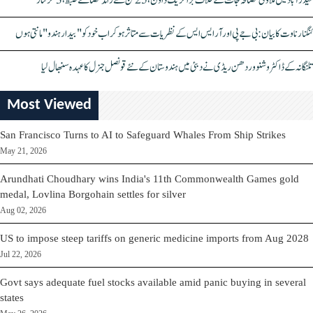
حیدرآباد میں ملاوٹی مصالحہ جات کے خلاف بڑا کریک ڈاؤن، 25 ٹن سے زائد مصالحے ضبط، 3 گرفتار
کنگنا رناوت کا بیان: بی جے پی اور آر ایس ایس کے نظریات سے متاثر ہو کر اب خود کو "بیدار ہندو" مانتی ہوں
تلنگانہ کے ڈاکٹر وشنو وردھن ریڈی نے دبئی میں ہندوستان کے نئے قونصل جنرل کا عہدہ سنبھال لیا
Most Viewed
San Francisco Turns to AI to Safeguard Whales From Ship Strikes
May 21, 2026
Arundhati Choudhary wins India's 11th Commonwealth Games gold
medal, Lovlina Borgohain settles for silver
Aug 02, 2026
US to impose steep tariffs on generic medicine imports from Aug 2028
Jul 22, 2026
Govt says adequate fuel stocks available amid panic buying in several
states