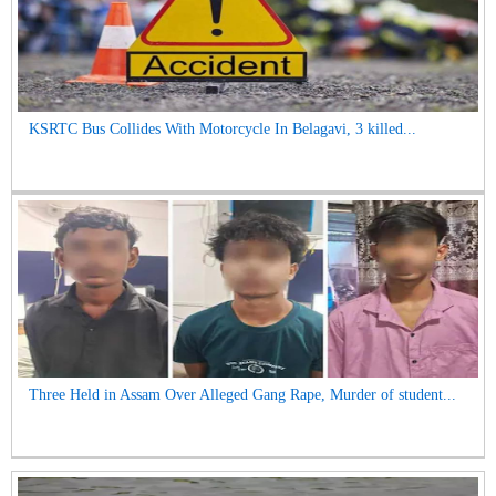
KSRTC Bus Collides With Motorcycle In Belagavi, 3 killed...
Three Held in Assam Over Alleged Gang Rape, Murder of student...