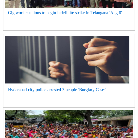
Gig worker unions to begin indefinite strike in Telangana 'Aug 8'...
Hyderabad city police arrested 3 people 'Burglary Cases'...