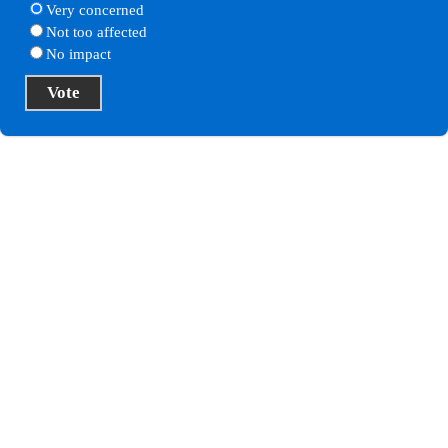
Very concerned
Not too affected
No impact