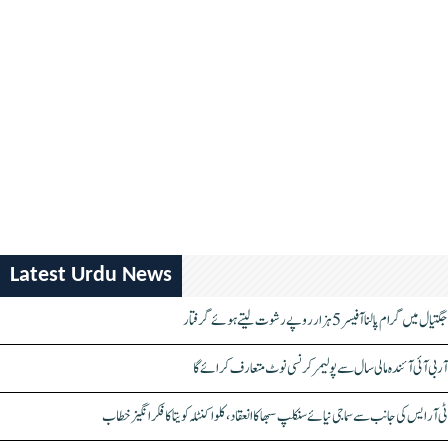
Latest Urdu News
جگتیال میں گرام پالنا آفیسر 5 ہزار روپے رشوت لیتے ہوئے گرفتار
آر بی آئی آئندہ مالی سال سے پولیمر کرنسی نوٹ متعارف کرائے گا
ٹی آر ایس کی جانب سے سماجی نیائے سنکلپ سبھا کا انعقاد، کلواکنٹلہ کویتا کا فکر انگیز خطاب