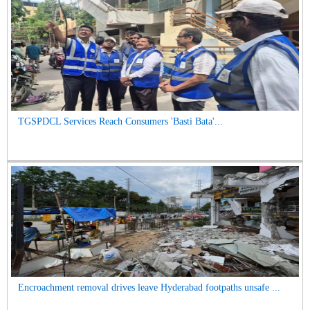
TGSPDCL Services Reach Consumers 'Basti Bata'...
Encroachment removal drives leave Hyderabad footpaths unsafe ...