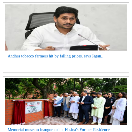
Andhra tobacco farmers hit by falling prices, says Jagan...
Memorial museum inaugurated at Hasina's Former Residence...