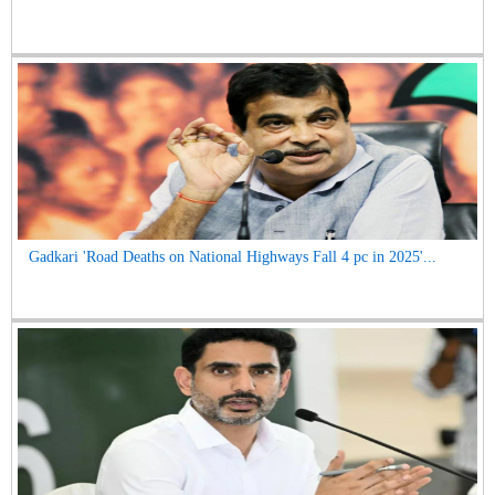
Gadkari 'Road Deaths on National Highways Fall 4 pc in 2025'...