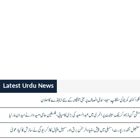
Latest Urdu News
کلواکنٹلہ کویتا کی سنکلپ سبھا، سماجی انصاف پر مبنی تلنگانہ کے نئے ایجنڈے کا اعلان
مشی گن ڈیموکریٹک سینیٹ پرائمری میں عبدالسعید کی بڑی کامیابی، فلسطین حامی امیدوار نے میدان مار لیا
سنبھل تشدد رپورٹ اسمبلی میں پیش، ضیاء الرحمٰن برق اور سہیل اقبال کا ذکر، یوگی نے سازش کا کیا دعویٰ