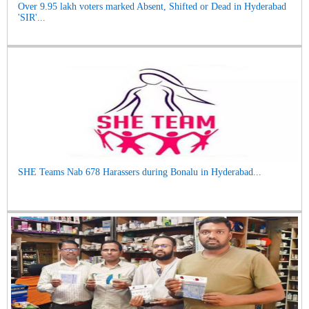
Over 9.95 lakh voters marked Absent, Shifted or Dead in Hyderabad
'SIR'...
SHE Teams Nab 678 Harassers during Bonalu in Hyderabad...