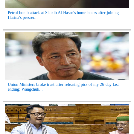
Petrol bomb attack at Shakib Al Hasan's home hours after joining
Hasina's presser...
Union Ministers broke trust after releasing pics of my 26-day fast
ending: Wangchuk...