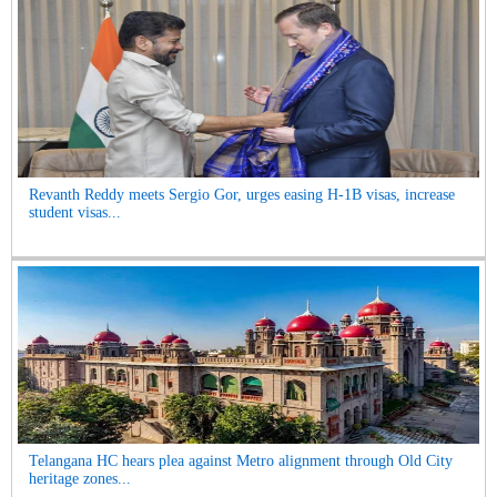
Revanth Reddy meets Sergio Gor, urges easing H-1B visas, increase
student visas...
Telangana HC hears plea against Metro alignment through Old City
heritage zones...