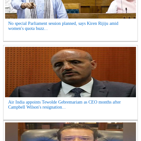
No special Parliament session planned, says Kiren Rijiju amid
women's quota buzz...
Air India appoints Tewolde Gebremariam as CEO months after
Campbell Wilson's resignation...