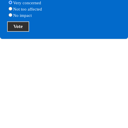
Very concerned
Not too affected
No impact