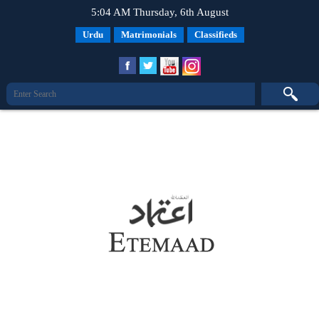
5:04 AM Thursday, 6th August
Urdu
Matrimonials
Classifieds