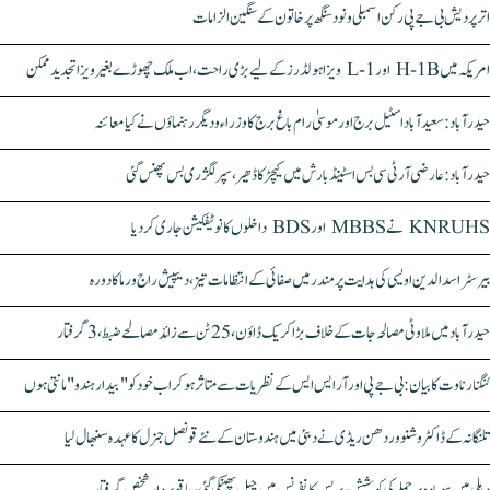
اتر پردیش بی جے پی رکن اسمبلی ونود سنگھ پر خاتون کے سنگین الزامات
امریکہ میں H-1B اور L-1 ویزا ہولڈرز کے لیے بڑی راحت، اب ملک چھوڑے بغیر ویزا تجدید ممکن
حیدرآباد: سعیدآباد اسٹیل برج اور موسیٰ رام باغ برج کا وزراء و دیگر رہنماؤں نے کیا معائنہ
حیدرآباد: عارضی آر ٹی سی بس اسٹینڈ بارش میں کیچڑ کا ڈھیر، سپر لگژری بس پھنس گئی
KNRUHS نے MBBS اور BDS داخلوں کا نوٹیفکیشن جاری کر دیا
بیرسٹر اسدالدین اویسی کی ہدایت پر مندر میں صفائی کے انتظامات تیز، دیپیش راج ورما کا دورہ
حیدرآباد میں ملاوٹی مصالحہ جات کے خلاف بڑا کریک ڈاؤن، 25 ٹن سے زائد مصالحے ضبط، 3 گرفتار
کنگنا رناوت کا بیان: بی جے پی اور آر ایس ایس کے نظریات سے متاثر ہو کر اب خود کو "بیدار ہندو" مانتی ہوں
تلنگانہ کے ڈاکٹر وشنو وردھن ریڈی نے دبئی میں ہندوستان کے نئے قونصل جنرل کا عہدہ سنبھال لیا