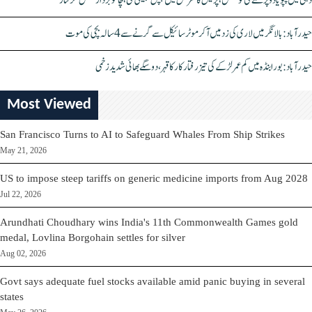
دہلی میں پپو یادو پر حملے کی کوشش، پریس کانفرنس میں چپل پھینکی گئی، چاقو بردار شخص گرفتار
حیدرآباد: بالا نگر میں لاری کی زد میں آکر موٹرسائیکل سے گرنے سے 4 سالہ بچی کی موت
حیدرآباد: بورابنڈہ میں کم عمر لڑکے کی تیز رفتار کار کا قہر، دو سگے بھائی شدید زخمی
Most Viewed
San Francisco Turns to AI to Safeguard Whales From Ship Strikes
May 21, 2026
US to impose steep tariffs on generic medicine imports from Aug 2028
Jul 22, 2026
Arundhati Choudhary wins India's 11th Commonwealth Games gold
medal, Lovlina Borgohain settles for silver
Aug 02, 2026
Govt says adequate fuel stocks available amid panic buying in several
states