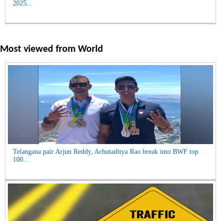
2025...
Most viewed from
World
Telangana pair Arjun Reddy, Achutaditya Rao break into BWF top
100...