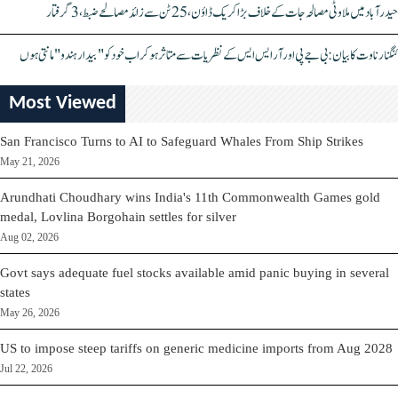
حیدرآباد میں ملاوٹی مصالحہ جات کے خلاف بڑا کریک ڈاؤن، 25 ٹن سے زائد مصالحے ضبط، 3 گرفتار
کنگنا رناوت کا بیان: بی جے پی اور آر ایس ایس کے نظریات سے متاثر ہو کر اب خود کو "بیدار ہندو" مانتی ہوں
Most Viewed
San Francisco Turns to AI to Safeguard Whales From Ship Strikes
May 21, 2026
Arundhati Choudhary wins India's 11th Commonwealth Games gold
medal, Lovlina Borgohain settles for silver
Aug 02, 2026
Govt says adequate fuel stocks available amid panic buying in several
states
May 26, 2026
US to impose steep tariffs on generic medicine imports from Aug 2028
Jul 22, 2026