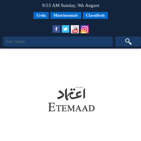
9:53 AM Sunday, 9th August
Urdu
Matrimonials
Classifieds