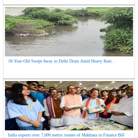
18-Year-Old Swept Away in Delhi Drain Amid Heavy Rain...
India exports over 7,000 metric tonnes of Makhana in Finance Bill