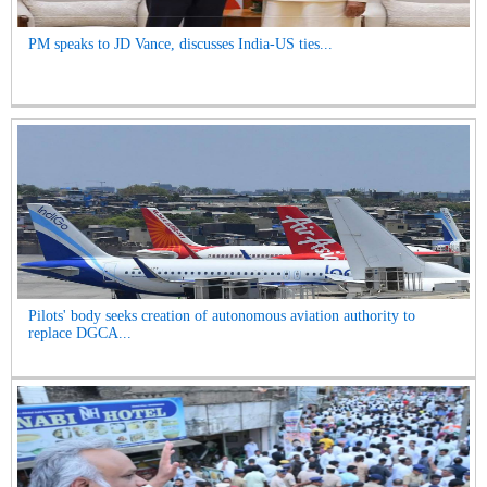
PM speaks to JD Vance, discusses India-US ties...
Pilots' body seeks creation of autonomous aviation authority to
replace DGCA...