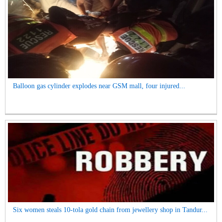
Balloon gas cylinder explodes near GSM mall, four injured...
Six women steals 10-tola gold chain from jewellery shop in Tandur...