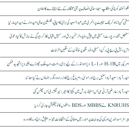
کلواکنٹلہ کویتا کی سنکلپ سبھا، سماجی انصاف پر مبنی تلنگانہ کے نئے ایجنڈے کا اعلان
مشی گن ڈیموکریٹک سینیٹ پرائمری میں عبدالسعید کی بڑی کامیابی، فلسطین حامی امیدوار نے میدان مار لیا
سنبھل تشدد رپورٹ اسمبلی میں پیش، ضیاء الرحمٰن برق اور سہیل اقبال کا ذکر، یوگی نے سازش کا کیا دعویٰ
اتر پردیش بی جے پی رکن اسمبلی ونود سنگھ پر خاتون کے سنگین الزامات
امریکہ میں H-1B اور L-1 ویزا ہولڈرز کے لیے بڑی راحت، اب ملک چھوڑے بغیر ویزا تجدید ممکن
حیدرآباد: سعیدآباد اسٹیل برج اور موسیٰ رام باغ برج کا وزراء و دیگر رہنماؤں نے کیا معائنہ
حیدرآباد: عارضی آر ٹی سی بس اسٹینڈ بارش میں کیچڑ کا ڈھیر، سپر لگژری بس پھنس گئی
KNRUHS نے MBBS اور BDS داخلوں کا نوٹیفکیشن جاری کر دیا
بیرسٹر اسدالدین اویسی کی ہدایت پر مندر میں صفائی کے انتظامات تیز، دیپیش راج ورما کا دورہ