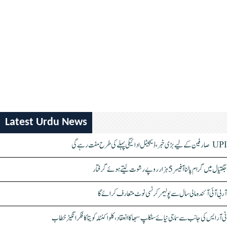
Latest Urdu News
UPI صارفین کے لیے بڑی خبر، ڈیجیٹل ادائیگی پہلے کی طرح مفت رہے گی
جگتیال میں گرام پالنا آفیسر 5 ہزار روپے رشوت لیتے ہوئے گرفتار
آر بی آئی آئندہ مالی سال سے پولیمر کرنسی نوٹ متعارف کرائے گا
ٹی آر ایس کی جانب سے سماجی نیائے سنکلپ سبھا کا انعقاد، کلواکنٹلہ کویتا کا فکر انگیز خطاب