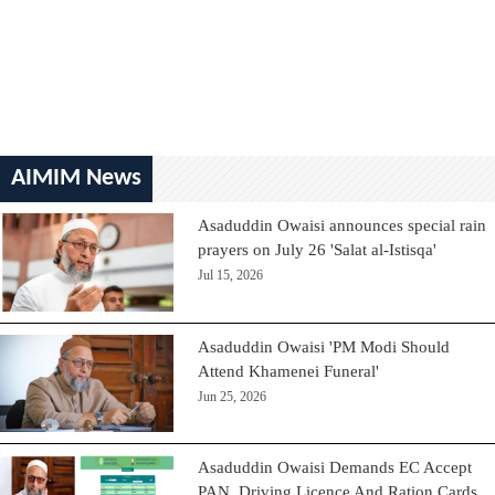
AIMIM News
Asaduddin Owaisi announces special rain
prayers on July 26 'Salat al-Istisqa'
Jul 15, 2026
Asaduddin Owaisi 'PM Modi Should
Attend Khamenei Funeral'
Jun 25, 2026
Asaduddin Owaisi Demands EC Accept
PAN, Driving Licence And Ration Cards