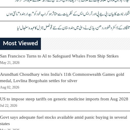
حیدرآباد میں ملاوٹی مصالحہ جات کے خلاف بڑا کریک ڈاؤن، 25 ٹن سے زائد مصالحے ضبط، 3 گرفتار
کنگنا رناوت کا بیان: بی جے پی اور آر ایس ایس کے نظریات سے متاثر ہو کر اب خود کو "بیدار ہندو" مانتی ہوں
تلنگانہ کے ڈاکٹر وشنو وردھن ریڈی نے دبئی میں ہندوستان کے نئے قونصل جنرل کا عہدہ سنبھال لیا
Most Viewed
San Francisco Turns to AI to Safeguard Whales From Ship Strikes
May 21, 2026
Arundhati Choudhary wins India's 11th Commonwealth Games gold
medal, Lovlina Borgohain settles for silver
Aug 02, 2026
US to impose steep tariffs on generic medicine imports from Aug 2028
Jul 22, 2026
Govt says adequate fuel stocks available amid panic buying in several
states