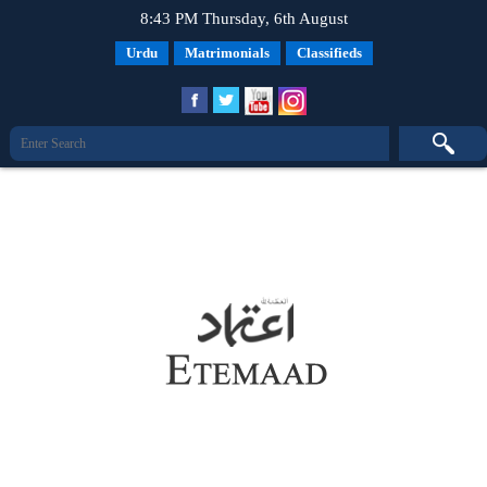
8:43 PM Thursday, 6th August
Urdu
Matrimonials
Classifieds