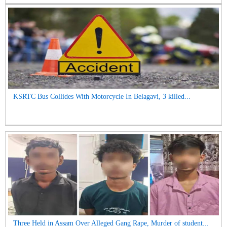
KSRTC Bus Collides With Motorcycle In Belagavi, 3 killed...
Three Held in Assam Over Alleged Gang Rape, Murder of student...