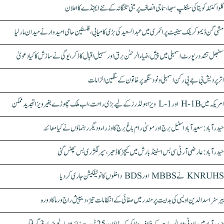
کلواکنٹلہ کویتا کی سنکلپ سبھا، سماجی انصاف پر مبنی تلنگانہ کے نئے ایجنڈے کا اعلان
مشی گن ڈیموکریٹک سینیٹ پرائمری میں عبدالسعید کی بڑی کامیابی، فلسطین حامی امیدوار نے میدان مار لیا
سنبھل تشدد رپورٹ اسمبلی میں پیش، ضیاء الرحمٰن برق اور سہیل اقبال کا ذکر، یوگی نے سازش کا کیا دعویٰ
اتر پردیش بی جے پی رکن اسمبلی ونود سنگھ پر خاتون کے سنگین الزامات
امریکہ میں H-1B اور L-1 ویزا ہولڈرز کے لیے بڑی راحت، اب ملک چھوڑے بغیر ویزا تجدید ممکن
حیدرآباد: سعیدآباد اسٹیل برج اور موسیٰ رام باغ برج کا وزراء و دیگر رہنماؤں نے کیا معائنہ
حیدرآباد: عارضی آر ٹی سی بس اسٹینڈ بارش میں کیچڑ کا ڈھیر، سپر لگژری بس پھنس گئی
KNRUHS نے MBBS اور BDS داخلوں کا نوٹیفکیشن جاری کر دیا
بیرسٹر اسدالدین اویسی کی ہدایت پر مندر میں صفائی کے انتظامات تیز، دیپیش راج ورما کا دورہ