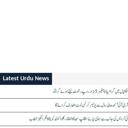
Latest Urdu News
جگتیال میں گرام پالنا آفیسر 5 ہزار روپے رشوت لیتے ہوئے گرفتار
آر بی آئی آئندہ مالی سال سے پولیمر کرنسی نوٹ متعارف کرائے گا
ٹی آر ایس کی جانب سے سماجی نیائے سنکلپ سبھا کا انعقاد، کلواکنٹلہ کویتا کا فکر انگیز خطاب