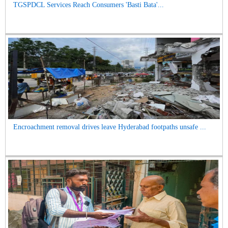
TGSPDCL Services Reach Consumers 'Basti Bata'...
Encroachment removal drives leave Hyderabad footpaths unsafe ...