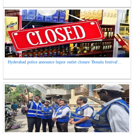
Hyderabad police announce liquor outlet closure 'Bonalu festival'...