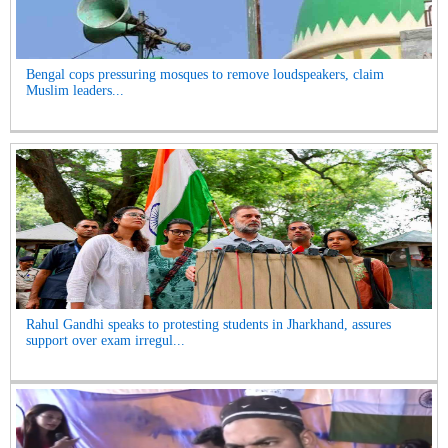
Bengal cops pressuring mosques to remove loudspeakers, claim
Muslim leaders...
Rahul Gandhi speaks to protesting students in Jharkhand, assures
support over exam irregul...