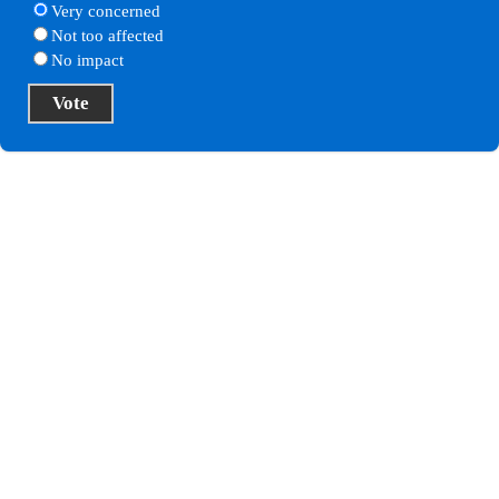
Very concerned
Not too affected
No impact