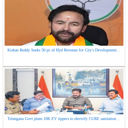
Kishan Reddy Seeks 50 pc of Hyd Revenue for City's Development...
Telangana Govt plans 10K EV tippers to electrify CURE sanitation...