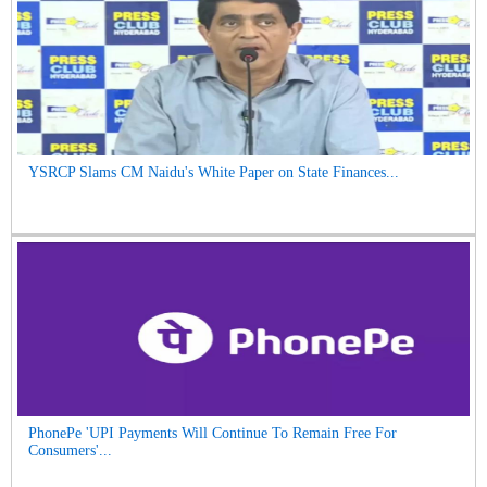
YSRCP Slams CM Naidu's White Paper on State Finances...
PhonePe 'UPI Payments Will Continue To Remain Free For
Consumers'...