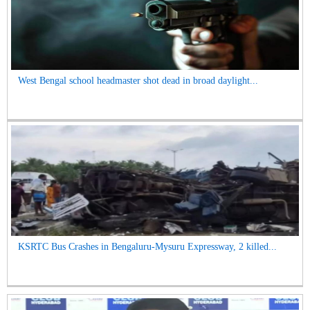
West Bengal school headmaster shot dead in broad daylight...
KSRTC Bus Crashes in Bengaluru-Mysuru Expressway, 2 killed...