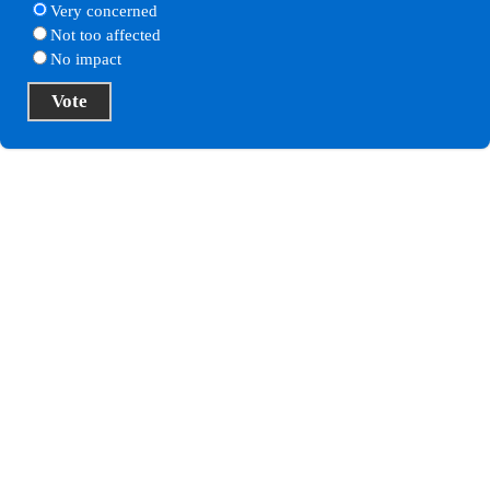
Very concerned
Not too affected
No impact