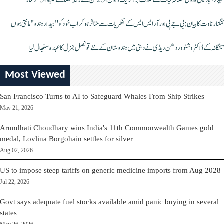
حیدرآباد میں ملاوٹی مصالحہ جات کے خلاف بڑا کریک ڈاؤن، 25 ٹن سے زائد مصالحے ضبط، 3 گرفتار
کنگنا رناوت کا بیان: بی جے پی اور آر ایس ایس کے نظریات سے متاثر ہو کر اب خود کو "بیدار ہندو" مانتی ہوں
تلنگانہ کے ڈاکٹر وشنو وردھن ریڈی نے دبئی میں ہندوستان کے نئے قونصل جنرل کا عہدہ سنبھال لیا
Most Viewed
San Francisco Turns to AI to Safeguard Whales From Ship Strikes
May 21, 2026
Arundhati Choudhary wins India's 11th Commonwealth Games gold
medal, Lovlina Borgohain settles for silver
Aug 02, 2026
US to impose steep tariffs on generic medicine imports from Aug 2028
Jul 22, 2026
Govt says adequate fuel stocks available amid panic buying in several
states