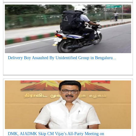
Delivery Boy Assaulted By Unidentified Group in Bengaluru...
DMK, AIADMK Skip CM Vijay's All-Party Meeting on