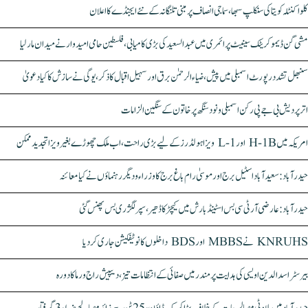
کلواکنٹلہ کویتا کی سنکلپ سبھا، سماجی انصاف پر مبنی تلنگانہ کے نئے ایجنڈے کا اعلان
مشی گن ڈیموکریٹک سینیٹ پرائمری میں عبدالسعید کی بڑی کامیابی، فلسطین حامی امیدوار نے میدان مار لیا
سنبھل تشدد رپورٹ اسمبلی میں پیش، ضیاء الرحمٰن برق اور سہیل اقبال کا ذکر، یوگی نے سازش کا کیا دعویٰ
اتر پردیش بی جے پی رکن اسمبلی ونود سنگھ پر خاتون کے سنگین الزامات
امریکہ میں H-1B اور L-1 ویزا ہولڈرز کے لیے بڑی راحت، اب ملک چھوڑے بغیر ویزا تجدید ممکن
حیدرآباد: سعیدآباد اسٹیل برج اور موسیٰ رام باغ برج کا وزراء و دیگر رہنماؤں نے کیا معائنہ
حیدرآباد: عارضی آر ٹی سی بس اسٹینڈ بارش میں کیچڑ کا ڈھیر، سپر لگژری بس پھنس گئی
KNRUHS نے MBBS اور BDS داخلوں کا نوٹیفکیشن جاری کر دیا
بیرسٹر اسدالدین اویسی کی ہدایت پر مندر میں صفائی کے انتظامات تیز، دیپیش راج ورما کا دورہ