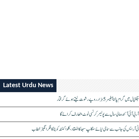
Latest Urdu News
جگتیال میں گرام پالنا آفیسر 5 ہزار روپے رشوت لیتے ہوئے گرفتار
آر بی آئی آئندہ مالی سال سے پولیمر کرنسی نوٹ متعارف کرائے گا
ٹی آر ایس کی جانب سے سماجی نیائے سنکلپ سبھا کا انعقاد، کلواکنٹلہ کویتا کا فکر انگیز خطاب