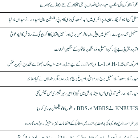
کلواکنٹلہ کویتا کی سنکلپ سبھا، سماجی انصاف پر مبنی تلنگانہ کے نئے ایجنڈے کا اعلان
مشی گن ڈیموکریٹک سینیٹ پرائمری میں عبدالسعید کی بڑی کامیابی، فلسطین حامی امیدوار نے میدان مار لیا
سنبھل تشدد رپورٹ اسمبلی میں پیش، ضیاء الرحمٰن برق اور سہیل اقبال کا ذکر، یوگی نے سازش کا کیا دعویٰ
اتر پردیش بی جے پی رکن اسمبلی ونود سنگھ پر خاتون کے سنگین الزامات
امریکہ میں H-1B اور L-1 ویزا ہولڈرز کے لیے بڑی راحت، اب ملک چھوڑے بغیر ویزا تجدید ممکن
حیدرآباد: سعیدآباد اسٹیل برج اور موسیٰ رام باغ برج کا وزراء و دیگر رہنماؤں نے کیا معائنہ
حیدرآباد: عارضی آر ٹی سی بس اسٹینڈ بارش میں کیچڑ کا ڈھیر، سپر لگژری بس پھنس گئی
KNRUHS نے MBBS اور BDS داخلوں کا نوٹیفکیشن جاری کر دیا
بیرسٹر اسدالدین اویسی کی ہدایت پر مندر میں صفائی کے انتظامات تیز، دیپیش راج ورما کا دورہ