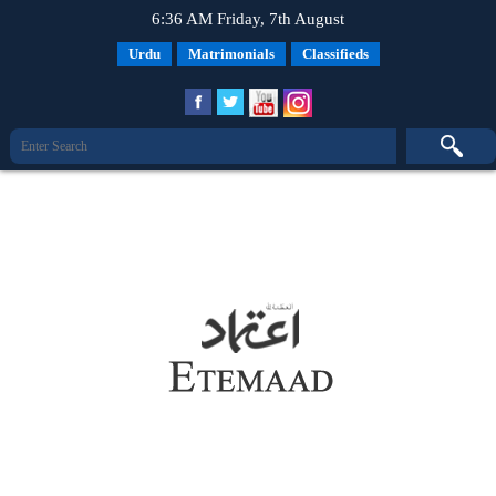
6:36 AM Friday, 7th August
Urdu
Matrimonials
Classifieds