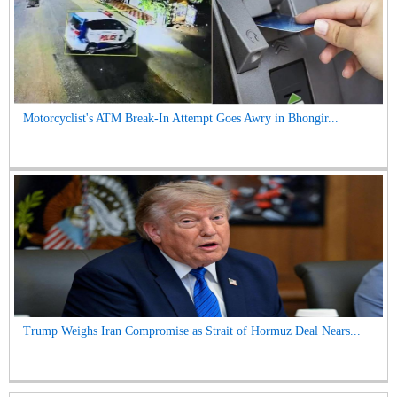
Motorcyclist's ATM Break-In Attempt Goes Awry in Bhongir...
Trump Weighs Iran Compromise as Strait of Hormuz Deal Nears...