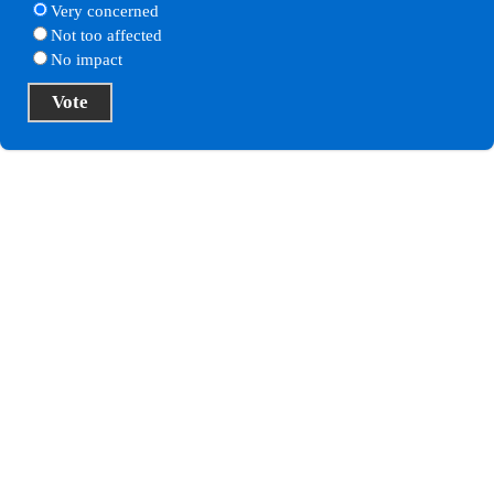
Very concerned
Not too affected
No impact