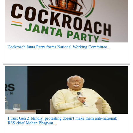
Cockroach Janta Party forms National Working Committee...
I trust Gen Z blindly, protesting doesn't make them anti-national:
RSS chief Mohan Bhagwat...