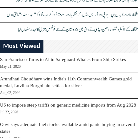
حیدرآباد میں ملاوٹی مصالحہ جات کے خلاف بڑا کریک ڈاؤن، 25 ٹن سے زائد مصالحے ضبط، 3 گرفتار
کنگنا رناوت کا بیان: بی جے پی اور آر ایس ایس کے نظریات سے متاثر ہو کر اب خود کو "بیدار ہندو" مانتی ہوں
تلنگانہ کے ڈاکٹر وشنو وردھن ریڈی نے دبئی میں ہندوستان کے نئے قونصل جنرل کا عہدہ سنبھال لیا
Most Viewed
San Francisco Turns to AI to Safeguard Whales From Ship Strikes
May 21, 2026
Arundhati Choudhary wins India's 11th Commonwealth Games gold
medal, Lovlina Borgohain settles for silver
Aug 02, 2026
US to impose steep tariffs on generic medicine imports from Aug 2028
Jul 22, 2026
Govt says adequate fuel stocks available amid panic buying in several
states