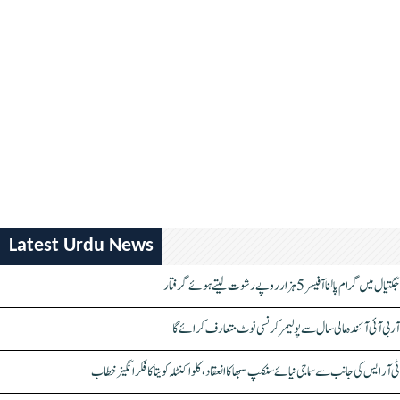
Latest Urdu News
جگتیال میں گرام پالنا آفیسر 5 ہزار روپے رشوت لیتے ہوئے گرفتار
آر بی آئی آئندہ مالی سال سے پولیمر کرنسی نوٹ متعارف کرائے گا
ٹی آر ایس کی جانب سے سماجی نیائے سنکلپ سبھا کا انعقاد، کلواکنٹلہ کویتا کا فکر انگیز خطاب