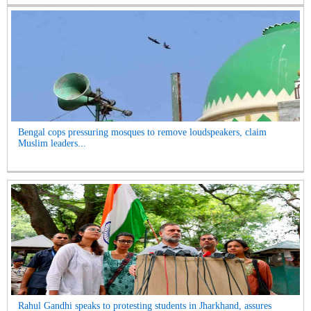
Bengal cops pressuring mosques to remove loudspeakers, claim
Muslim leaders...
Rahul Gandhi speaks to protesting students in Jharkhand, assures