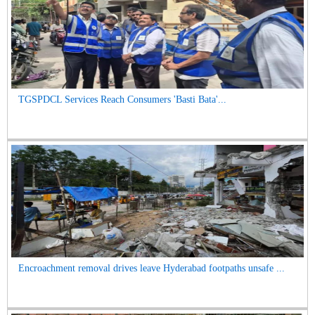
TGSPDCL Services Reach Consumers 'Basti Bata'...
Encroachment removal drives leave Hyderabad footpaths unsafe ...