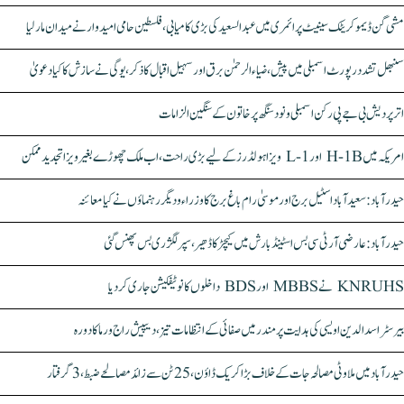
مشی گن ڈیموکریٹک سینیٹ پرائمری میں عبدالسعید کی بڑی کامیابی، فلسطین حامی امیدوار نے میدان مار لیا
سنبھل تشدد رپورٹ اسمبلی میں پیش، ضیاء الرحمٰن برق اور سہیل اقبال کا ذکر، یوگی نے سازش کا کیا دعویٰ
اتر پردیش بی جے پی رکن اسمبلی ونود سنگھ پر خاتون کے سنگین الزامات
امریکہ میں H-1B اور L-1 ویزا ہولڈرز کے لیے بڑی راحت، اب ملک چھوڑے بغیر ویزا تجدید ممکن
حیدرآباد: سعیدآباد اسٹیل برج اور موسیٰ رام باغ برج کا وزراء و دیگر رہنماؤں نے کیا معائنہ
حیدرآباد: عارضی آر ٹی سی بس اسٹینڈ بارش میں کیچڑ کا ڈھیر، سپر لگژری بس پھنس گئی
KNRUHS نے MBBS اور BDS داخلوں کا نوٹیفکیشن جاری کر دیا
بیرسٹر اسدالدین اویسی کی ہدایت پر مندر میں صفائی کے انتظامات تیز، دیپیش راج ورما کا دورہ
حیدرآباد میں ملاوٹی مصالحہ جات کے خلاف بڑا کریک ڈاؤن، 25 ٹن سے زائد مصالحے ضبط، 3 گرفتار