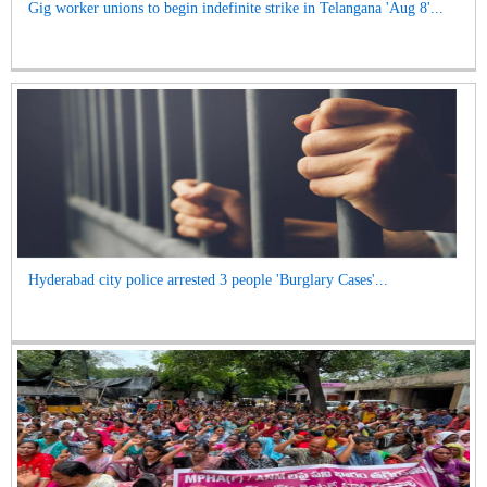
Gig worker unions to begin indefinite strike in Telangana 'Aug 8'...
Hyderabad city police arrested 3 people 'Burglary Cases'...