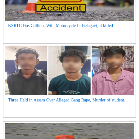
KSRTC Bus Collides With Motorcycle In Belagavi, 3 killed...
Three Held in Assam Over Alleged Gang Rape, Murder of student...