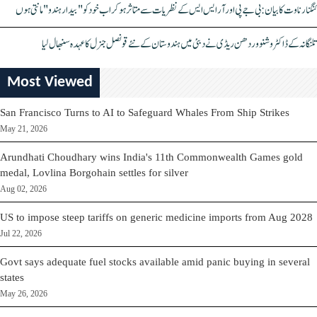
کنگنا رناوت کا بیان: بی جے پی اور آر ایس ایس کے نظریات سے متاثر ہو کر اب خود کو "بیدار ہندو" مانتی ہوں
تلنگانہ کے ڈاکٹر وشنو وردھن ریڈی نے دبئی میں ہندوستان کے نئے قونصل جنرل کا عہدہ سنبھال لیا
Most Viewed
San Francisco Turns to AI to Safeguard Whales From Ship Strikes
May 21, 2026
Arundhati Choudhary wins India's 11th Commonwealth Games gold
medal, Lovlina Borgohain settles for silver
Aug 02, 2026
US to impose steep tariffs on generic medicine imports from Aug 2028
Jul 22, 2026
Govt says adequate fuel stocks available amid panic buying in several
states
May 26, 2026