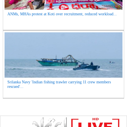
ANMs, MHAs protest at Koti over recruitment, reduced workload...
Srilanka Navy 'Indian fishing trawler carrying 11 crew members
rescued'...