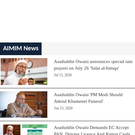
AIMIM News
Asaduddin Owaisi announces special rain
prayers on July 26 'Salat al-Istisqa'
Jul 15, 2026
Asaduddin Owaisi 'PM Modi Should
Attend Khamenei Funeral'
Jun 25, 2026
Asaduddin Owaisi Demands EC Accept
PAN, Driving Licence And Ration Cards