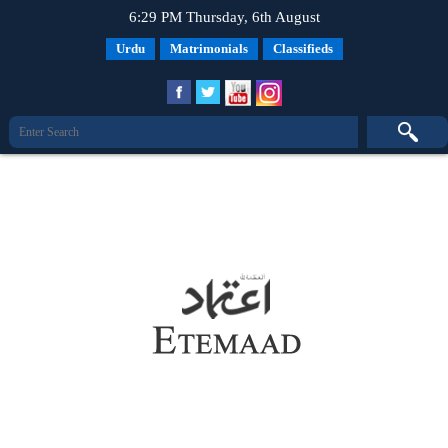
6:29 PM Thursday, 6th August
Urdu
Matrimonials
Classifieds