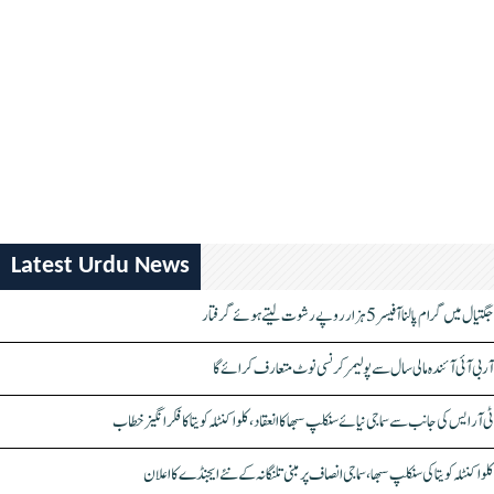
Latest Urdu News
جگتیال میں گرام پالنا آفیسر 5 ہزار روپے رشوت لیتے ہوئے گرفتار
آر بی آئی آئندہ مالی سال سے پولیمر کرنسی نوٹ متعارف کرائے گا
ٹی آر ایس کی جانب سے سماجی نیائے سنکلپ سبھا کا انعقاد، کلواکنٹلہ کویتا کا فکر انگیز خطاب
کلواکنٹلہ کویتا کی سنکلپ سبھا، سماجی انصاف پر مبنی تلنگانہ کے نئے ایجنڈے کا اعلان