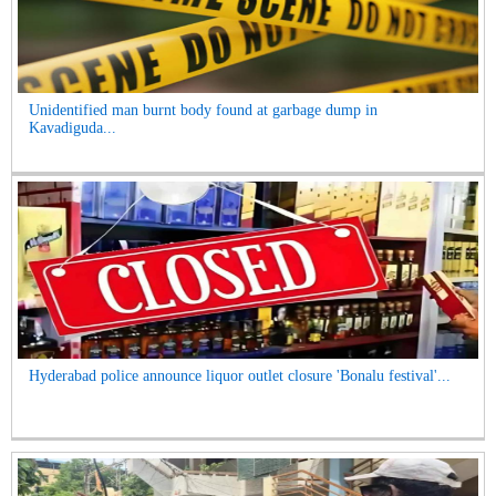
Unidentified man burnt body found at garbage dump in
Kavadiguda...
Hyderabad police announce liquor outlet closure 'Bonalu festival'...