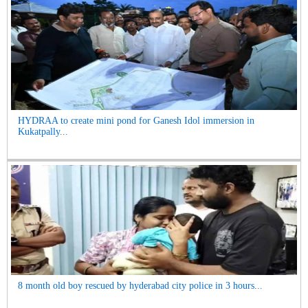
HYDRAA to create mini pond for Ganesh Idol immersion in
Kukatpally...
8 month old boy rescued by hyderabad city police in 3 hours...