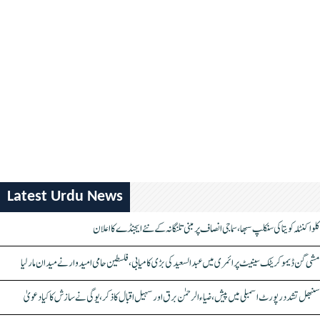
Latest Urdu News
کلواکنٹلہ کویتا کی سنکلپ سبھا، سماجی انصاف پر مبنی تلنگانہ کے نئے ایجنڈے کا اعلان
مشی گن ڈیموکریٹک سینیٹ پرائمری میں عبدالسعید کی بڑی کامیابی، فلسطین حامی امیدوار نے میدان مار لیا
سنبھل تشدد رپورٹ اسمبلی میں پیش، ضیاء الرحمٰن برق اور سہیل اقبال کا ذکر، یوگی نے سازش کا کیا دعویٰ