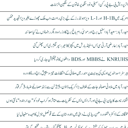
اتر پردیش بی جے پی رکن اسمبلی ونود سنگھ پر خاتون کے سنگین الزامات
امریکہ میں H-1B اور L-1 ویزا ہولڈرز کے لیے بڑی راحت، اب ملک چھوڑے بغیر ویزا تجدید ممکن
حیدرآباد: سعیدآباد اسٹیل برج اور موسیٰ رام باغ برج کا وزراء و دیگر رہنماؤں نے کیا معائنہ
حیدرآباد: عارضی آر ٹی سی بس اسٹینڈ بارش میں کیچڑ کا ڈھیر، سپر لگژری بس پھنس گئی
KNRUHS نے MBBS اور BDS داخلوں کا نوٹیفکیشن جاری کر دیا
بیرسٹر اسدالدین اویسی کی ہدایت پر مندر میں صفائی کے انتظامات تیز، دیپیش راج ورما کا دورہ
حیدرآباد میں ملاوٹی مصالحہ جات کے خلاف بڑا کریک ڈاؤن، 25 ٹن سے زائد مصالحے ضبط، 3 گرفتار
کنگنا رناوت کا بیان: بی جے پی اور آر ایس ایس کے نظریات سے متاثر ہو کر اب خود کو "بیدار ہندو" مانتی ہوں
تلنگانہ کے ڈاکٹر وشنو وردھن ریڈی نے دبئی میں ہندوستان کے نئے قونصل جنرل کا عہدہ سنبھال لیا