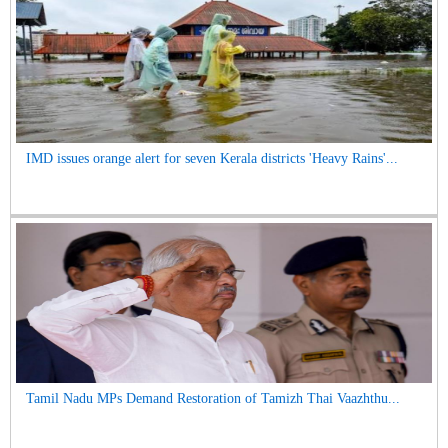
IMD issues orange alert for seven Kerala districts 'Heavy Rains'...
Tamil Nadu MPs Demand Restoration of Tamizh Thai Vaazhthu...