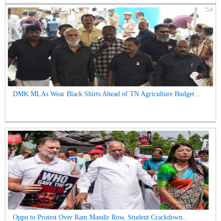
DMK MLAs Wear Black Shirts Ahead of TN Agriculture Budget...
Oppn to Protest Over Ram Mandir Row, Student Crackdown...