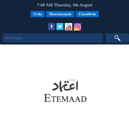
7:48 AM Thursday, 6th August
Urdu
Matrimonials
Classifieds