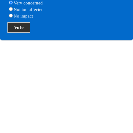
Very concerned
Not too affected
No impact