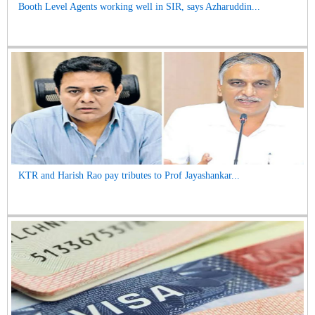
Booth Level Agents working well in SIR, says Azharuddin...
KTR and Harish Rao pay tributes to Prof Jayashankar...