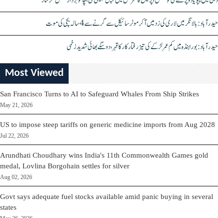
دہلی میں پپو یادو پر حملے کی کوشش، پریس کانفرنس میں چپل پھینکی گئی، چاقو بردار شخص گرفتار
حیدرآباد: بالا نگر میں لاری کی زد میں آکر موٹرسائیکل سے گرنے سے 4 سالہ بچی کی موت
حیدرآباد: بورابنڈہ میں کم عمر لڑکے کی تیز رفتار کار کا قہر، دو سگے بھائی شدید زخمی
Most Viewed
San Francisco Turns to AI to Safeguard Whales From Ship Strikes
May 21, 2026
US to impose steep tariffs on generic medicine imports from Aug 2028
Jul 22, 2026
Arundhati Choudhary wins India's 11th Commonwealth Games gold
medal, Lovlina Borgohain settles for silver
Aug 02, 2026
Govt says adequate fuel stocks available amid panic buying in several
states