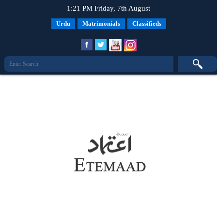
1:21 PM Friday, 7th August
Urdu
Matrimonials
Classifieds