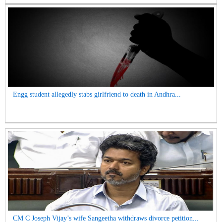
Engg student allegedly stabs girlfriend to death in Andhra...
CM C Joseph Vijay’s wife Sangeetha withdraws divorce petition...