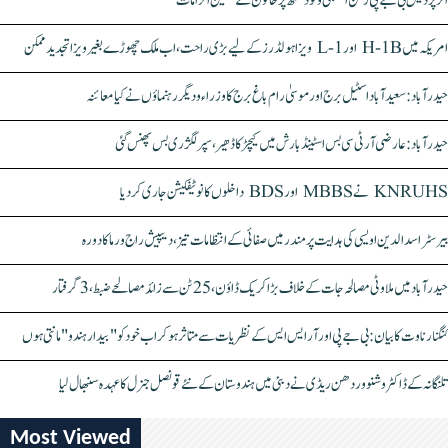
اتر پردیش بی جے پی رکن اسمبلی ونود سنگھ پر خاتون کے سنگین الزامات
امریکہ میں H-1B اور L-1 ویزا ہولڈرز کے لیے بڑی راحت، اب ملک چھوڑے بغیر ویزا تجدید ممکن
حیدرآباد: سعیدآباد اسٹیل برج اور موسیٰ رام باغ برج کا وزراء و دیگر رہنماؤں نے کیا معائنہ
حیدرآباد: عارضی آر ٹی سی بس اسٹینڈ بارش میں کیچڑ کا ڈھیر، سپر لگژری بس پھنس گئی
KNRUHS نے MBBS اور BDS داخلوں کا نوٹیفکیشن جاری کر دیا
بیرسٹر اسدالدین اویسی کی ہدایت پر مندر میں صفائی کے انتظامات تیز، دیپیش راج ورما کا دورہ
حیدرآباد میں ملاوٹی مصالحہ جات کے خلاف بڑا کریک ڈاؤن، 25 ٹن سے زائد مصالحے ضبط، 3 گرفتار
کنگنا رناوت کا بیان: بی جے پی اور آر ایس ایس کے نظریات سے متاثر ہو کر اب خود کو "بیدار ہندو" مانتی ہوں
تلنگانہ کے ڈاکٹر وشنو وردھن ریڈی نے دبئی میں ہندوستان کے نئے قونصل جنرل کا عہدہ سنبھال لیا
Most Viewed