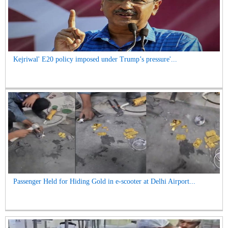
Kejriwal' E20 policy imposed under Trump’s pressure'...
Passenger Held for Hiding Gold in e-scooter at Delhi Airport...