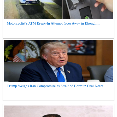
Motorcyclist's ATM Break-In Attempt Goes Awry in Bhongir...
Trump Weighs Iran Compromise as Strait of Hormuz Deal Nears...