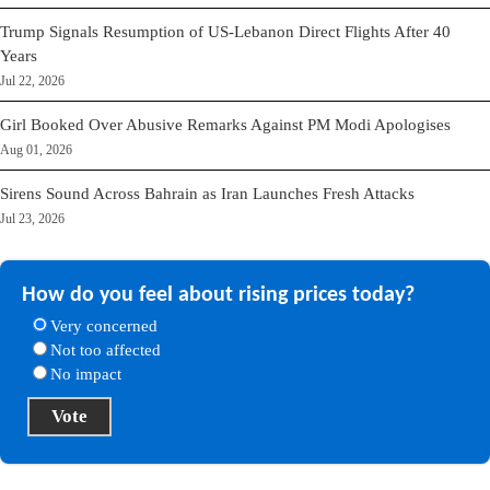
Trump Signals Resumption of US-Lebanon Direct Flights After 40
Years
Jul 22, 2026
Girl Booked Over Abusive Remarks Against PM Modi Apologises
Aug 01, 2026
Sirens Sound Across Bahrain as Iran Launches Fresh Attacks
Jul 23, 2026
How do you feel about rising prices today?
Very concerned
Not too affected
No impact