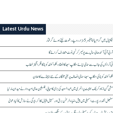
Latest Urdu News
جگتیال میں گرام پالنا آفیسر 5 ہزار روپے رشوت لیتے ہوئے گرفتار
آر بی آئی آئندہ مالی سال سے پولیمر کرنسی نوٹ متعارف کرائے گا
ٹی آر ایس کی جانب سے سماجی نیائے سنکلپ سبھا کا انعقاد، کلواکنٹلہ کویتا کا فکر انگیز خطاب
کلواکنٹلہ کویتا کی سنکلپ سبھا، سماجی انصاف پر مبنی تلنگانہ کے نئے ایجنڈے کا اعلان
مشی گن ڈیموکریٹک سینیٹ پرائمری میں عبدالسعید کی بڑی کامیابی، فلسطین حامی امیدوار نے میدان مار لیا
سنبھل تشدد رپورٹ اسمبلی میں پیش، ضیاء الرحمٰن برق اور سہیل اقبال کا ذکر، یوگی نے سازش کا کیا دعویٰ