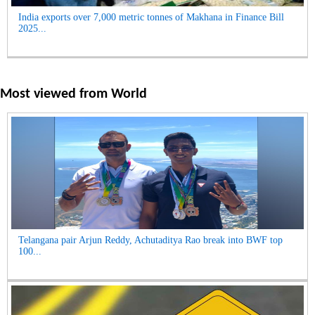
India exports over 7,000 metric tonnes of Makhana in Finance Bill
2025...
Most viewed from
World
Telangana pair Arjun Reddy, Achutaditya Rao break into BWF top
100...