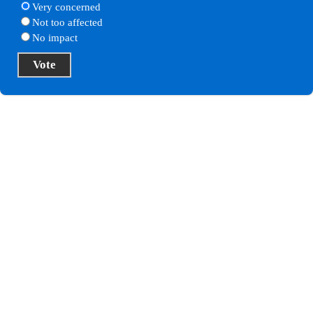
Very concerned
Not too affected
No impact