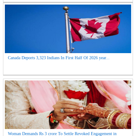
Canada Deports 3,323 Indians In First Half Of 2026 year...
Woman Demands Rs 3 crore To Settle Revoked Engagement in