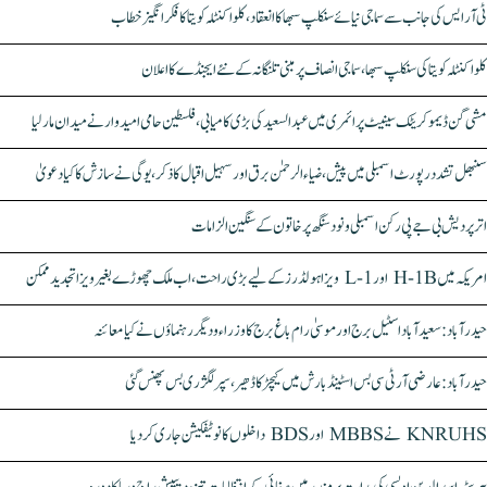
ٹی آر ایس کی جانب سے سماجی نیائے سنکلپ سبھا کا انعقاد، کلواکنٹلہ کویتا کا فکر انگیز خطاب
کلواکنٹلہ کویتا کی سنکلپ سبھا، سماجی انصاف پر مبنی تلنگانہ کے نئے ایجنڈے کا اعلان
مشی گن ڈیموکریٹک سینیٹ پرائمری میں عبدالسعید کی بڑی کامیابی، فلسطین حامی امیدوار نے میدان مار لیا
سنبھل تشدد رپورٹ اسمبلی میں پیش، ضیاء الرحمٰن برق اور سہیل اقبال کا ذکر، یوگی نے سازش کا کیا دعویٰ
اتر پردیش بی جے پی رکن اسمبلی ونود سنگھ پر خاتون کے سنگین الزامات
امریکہ میں H-1B اور L-1 ویزا ہولڈرز کے لیے بڑی راحت، اب ملک چھوڑے بغیر ویزا تجدید ممکن
حیدرآباد: سعیدآباد اسٹیل برج اور موسیٰ رام باغ برج کا وزراء و دیگر رہنماؤں نے کیا معائنہ
حیدرآباد: عارضی آر ٹی سی بس اسٹینڈ بارش میں کیچڑ کا ڈھیر، سپر لگژری بس پھنس گئی
KNRUHS نے MBBS اور BDS داخلوں کا نوٹیفکیشن جاری کر دیا