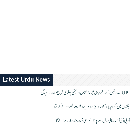
Latest Urdu News
UPI صارفین کے لیے بڑی خبر، ڈیجیٹل ادائیگی پہلے کی طرح مفت رہے گی
جگتیال میں گرام پالنا آفیسر 5 ہزار روپے رشوت لیتے ہوئے گرفتار
آر بی آئی آئندہ مالی سال سے پولیمر کرنسی نوٹ متعارف کرائے گا