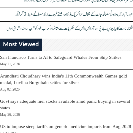
بیرسٹر اسدالدین اویسی کی ہدایت پر مندر میں صفائی کے انتظامات تیز، دیپیش راج ورما کا دورہ
حیدرآباد میں ملاوٹی مصالحہ جات کے خلاف بڑا کریک ڈاؤن، 25 ٹن سے زائد مصالحے ضبط، 3 گرفتار
کنگنا رناوت کا بیان: بی جے پی اور آر ایس ایس کے نظریات سے متاثر ہو کر اب خود کو "بیدار ہندو" مانتی ہوں
Most Viewed
San Francisco Turns to AI to Safeguard Whales From Ship Strikes
May 21, 2026
Arundhati Choudhary wins India's 11th Commonwealth Games gold
medal, Lovlina Borgohain settles for silver
Aug 02, 2026
Govt says adequate fuel stocks available amid panic buying in several
states
May 26, 2026
US to impose steep tariffs on generic medicine imports from Aug 2028