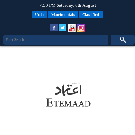
7:58 PM Saturday, 8th August
Urdu
Matrimonials
Classifieds