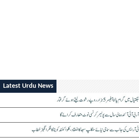
Latest Urdu News
جگتیال میں گرام پالنا آفیسر 5 ہزار روپے رشوت لیتے ہوئے گرفتار
آر بی آئی آئندہ مالی سال سے پولیمر کرنسی نوٹ متعارف کرائے گا
ٹی آر ایس کی جانب سے سماجی نیائے سنکلپ سبھا کا انعقاد، کلواکنٹلہ کویتا کا فکر انگیز خطاب