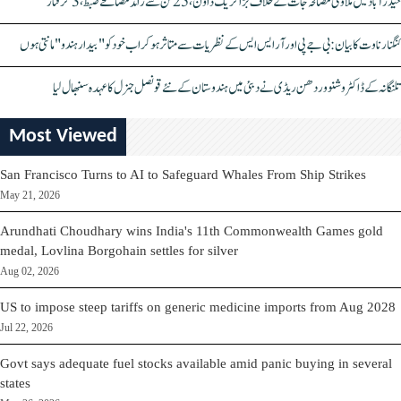
حیدرآباد میں ملاوٹی مصالحہ جات کے خلاف بڑا کریک ڈاؤن، 25 ٹن سے زائد مصالحے ضبط، 3 گرفتار
کنگنا رناوت کا بیان: بی جے پی اور آر ایس ایس کے نظریات سے متاثر ہو کر اب خود کو "بیدار ہندو" مانتی ہوں
تلنگانہ کے ڈاکٹر وشنو وردھن ریڈی نے دبئی میں ہندوستان کے نئے قونصل جنرل کا عہدہ سنبھال لیا
Most Viewed
San Francisco Turns to AI to Safeguard Whales From Ship Strikes
May 21, 2026
Arundhati Choudhary wins India's 11th Commonwealth Games gold
medal, Lovlina Borgohain settles for silver
Aug 02, 2026
US to impose steep tariffs on generic medicine imports from Aug 2028
Jul 22, 2026
Govt says adequate fuel stocks available amid panic buying in several
states