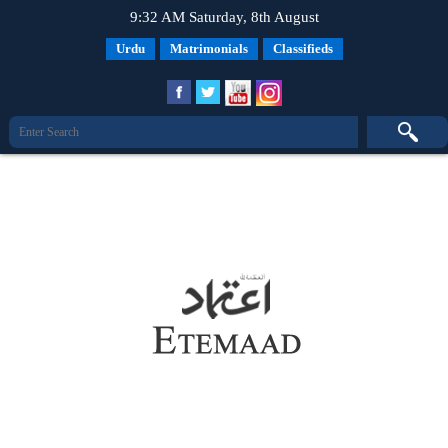
9:32 AM Saturday, 8th August
Urdu
Matrimonials
Classifieds