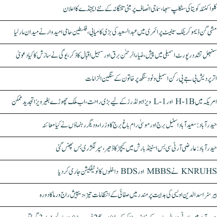
کلواکنٹلہ کویتا کی سنکلپ سبھا، سماجی انصاف پر مبنی تلنگانہ کے نئے ایجنڈے کا اعلان
مشی گن ڈیموکریٹک سینیٹ پرائمری میں عبدالسعید کی بڑی کامیابی، فلسطین حامی امیدوار نے میدان مار لیا
سنبھل تشدد رپورٹ اسمبلی میں پیش، ضیاء الرحمٰن برق اور سہیل اقبال کا ذکر، یوگی نے سازش کا کیا دعویٰ
اتر پردیش بی جے پی رکن اسمبلی ونود سنگھ پر خاتون کے سنگین الزامات
امریکہ میں H-1B اور L-1 ویزا ہولڈرز کے لیے بڑی راحت، اب ملک چھوڑے بغیر ویزا تجدید ممکن
حیدرآباد: سعیدآباد اسٹیل برج اور موسیٰ رام باغ برج کا وزراء و دیگر رہنماؤں نے کیا معائنہ
حیدرآباد: عارضی آر ٹی سی بس اسٹینڈ بارش میں کیچڑ کا ڈھیر، سپر لگژری بس پھنس گئی
KNRUHS نے MBBS اور BDS داخلوں کا نوٹیفکیشن جاری کر دیا
بیرسٹر اسدالدین اویسی کی ہدایت پر مندر میں صفائی کے انتظامات تیز، دیپیش راج ورما کا دورہ