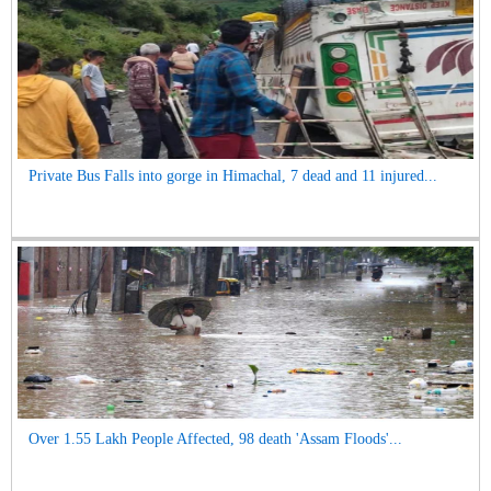
Private Bus Falls into gorge in Himachal, 7 dead and 11 injured...
Over 1.55 Lakh People Affected, 98 death 'Assam Floods'...