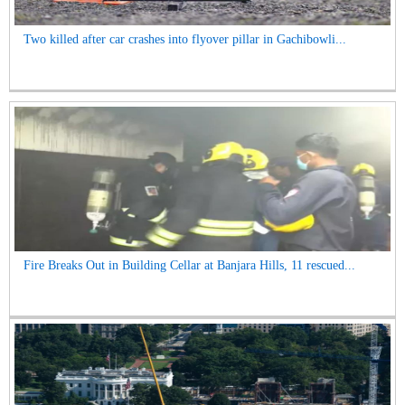
Two killed after car crashes into flyover pillar in Gachibowli...
Fire Breaks Out in Building Cellar at Banjara Hills, 11 rescued...