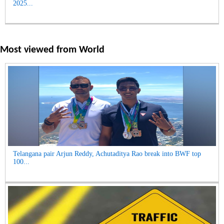
2025...
Most viewed from
World
Telangana pair Arjun Reddy, Achutaditya Rao break into BWF top
100...