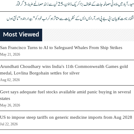
حیدرآباد میں ملاوٹی مصالحہ جات کے خلاف بڑا کریک ڈاؤن، 25 ٹن سے زائد مصالحے ضبط، 3 گرفتار
کنگنا رناوت کا بیان: بی جے پی اور آر ایس ایس کے نظریات سے متاثر ہو کر اب خود کو "بیدار ہندو" مانتی ہوں
Most Viewed
San Francisco Turns to AI to Safeguard Whales From Ship Strikes
May 21, 2026
Arundhati Choudhary wins India's 11th Commonwealth Games gold
medal, Lovlina Borgohain settles for silver
Aug 02, 2026
Govt says adequate fuel stocks available amid panic buying in several
states
May 26, 2026
US to impose steep tariffs on generic medicine imports from Aug 2028
Jul 22, 2026