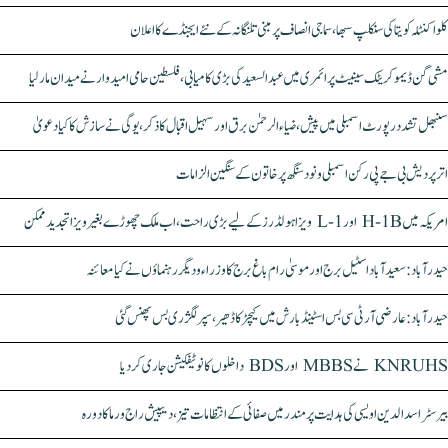
کلواکنٹلہ کویتا کی سنکلپ سبھا، سماجی انصاف پر مبنی تلنگانہ کے نئے ایجنڈے کا اعلان
مشی گن ڈیموکریٹک سینیٹ پرائمری میں عبدالسعید کی بڑی کامیابی، فلسطین حامی امیدوار نے میدان مار لیا
سنبھل تشدد رپورٹ اسمبلی میں پیش، ضیاء الرحمٰن برق اور سہیل اقبال کا ذکر، یوگی نے سازش کا کیا دعویٰ
اتر پردیش بی جے پی رکن اسمبلی ونود سنگھ پر خاتون کے سنگین الزامات
امریکہ میں H-1B اور L-1 ویزا ہولڈرز کے لیے بڑی راحت، اب ملک چھوڑے بغیر ویزا تجدید ممکن
حیدرآباد: سعیدآباد اسٹیل برج اور موسیٰ رام باغ برج کا وزراء و دیگر رہنماؤں نے کیا معائنہ
حیدرآباد: عارضی آر ٹی سی بس اسٹینڈ بارش میں کیچڑ کا ڈھیر، سپر لگژری بس پھنس گئی
KNRUHS نے MBBS اور BDS داخلوں کا نوٹیفکیشن جاری کر دیا
بیرسٹر اسدالدین اویسی کی ہدایت پر مندر میں صفائی کے انتظامات تیز، دیپیش راج ورما کا دورہ