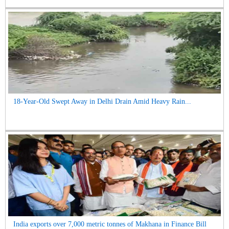
18-Year-Old Swept Away in Delhi Drain Amid Heavy Rain...
India exports over 7,000 metric tonnes of Makhana in Finance Bill