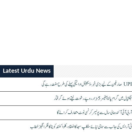
Latest Urdu News
UPI صارفین کے لیے بڑی خبر، ڈیجیٹل ادائیگی پہلے کی طرح مفت رہے گی
جگتیال میں گرام پالنا آفیسر 5 ہزار روپے رشوت لیتے ہوئے گرفتار
آر بی آئی آئندہ مالی سال سے پولیمر کرنسی نوٹ متعارف کرائے گا
ٹی آر ایس کی جانب سے سماجی نیائے سنکلپ سبھا کا انعقاد، کلواکنٹلہ کویتا کا فکر انگیز خطاب