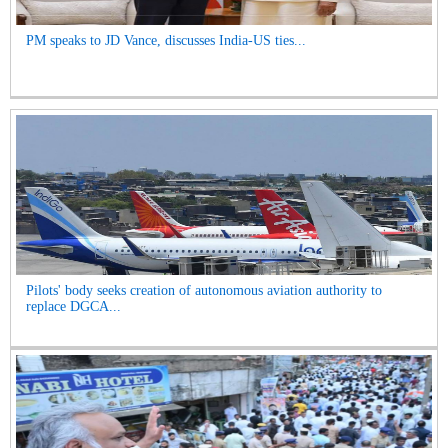
PM speaks to JD Vance, discusses India-US ties...
Pilots' body seeks creation of autonomous aviation authority to
replace DGCA...