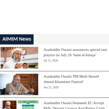
AIMIM News
Asaduddin Owaisi announces special rain
prayers on July 26 'Salat al-Istisqa'
Jul 15, 2026
Asaduddin Owaisi 'PM Modi Should
Attend Khamenei Funeral'
Jun 25, 2026
Asaduddin Owaisi Demands EC Accept
PAN, Driving Licence And Ration Cards