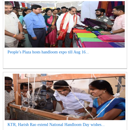
People’s Plaza hosts handloom expo till Aug 16...
KTR, Harish Rao extend National Handloom Day wishes...