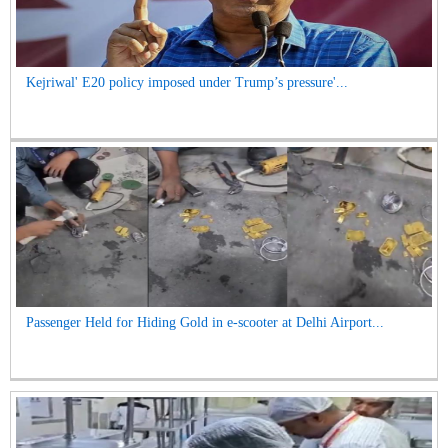
Kejriwal' E20 policy imposed under Trump’s pressure'...
Passenger Held for Hiding Gold in e-scooter at Delhi Airport...