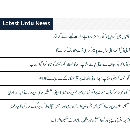
Latest Urdu News
جگتیال میں گرام پالنا آفیسر 5 ہزار روپے رشوت لیتے ہوئے گرفتار
آر بی آئی آئندہ مالی سال سے پولیمر کرنسی نوٹ متعارف کرائے گا
ٹی آر ایس کی جانب سے سماجی نیائے سنکلپ سبھا کا انعقاد، کلواکنٹلہ کویتا کا فکر انگیز خطاب
کلواکنٹلہ کویتا کی سنکلپ سبھا، سماجی انصاف پر مبنی تلنگانہ کے نئے ایجنڈے کا اعلان
مشی گن ڈیموکریٹک سینیٹ پرائمری میں عبدالسعید کی بڑی کامیابی، فلسطین حامی امیدوار نے میدان مار لیا
سنبھل تشدد رپورٹ اسمبلی میں پیش، ضیاء الرحمٰن برق اور سہیل اقبال کا ذکر، یوگی نے سازش کا کیا دعویٰ
اتر پردیش بی جے پی رکن اسمبلی ونود سنگھ پر خاتون کے سنگین الزامات