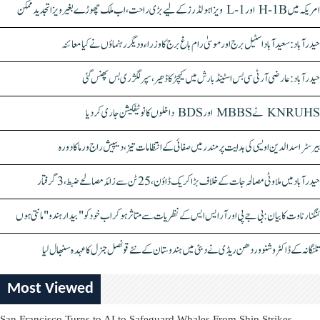
امریکہ میں H-1B اور L-1 ویزا ہولڈرز کے لیے بڑی راحت، اب ملک چھوڑے بغیر ویزا تجدید ممکن
حیدرآباد: سعیدآباد اسٹیل برج اور موسیٰ رام باغ برج کا وزراء و دیگر رہنماؤں نے کیا معائنہ
حیدرآباد: عارضی آر ٹی سی بس اسٹینڈ بارش میں کیچڑ کا ڈھیر، سپر لگژری بس پھنس گئی
KNRUHS نے MBBS اور BDS داخلوں کا نوٹیفکیشن جاری کر دیا
بیرسٹر اسدالدین اویسی کی ہدایت پر مندر میں صفائی کے انتظامات تیز، دیپیش راج ورما کا دورہ
حیدرآباد میں ملاوٹی مصالحہ جات کے خلاف بڑا کریک ڈاؤن، 25 ٹن سے زائد مصالحے ضبط، 3 گرفتار
کنگنا رناوت کا بیان: بی جے پی اور آر ایس ایس کے نظریات سے متاثر ہو کر اب خود کو "بیدار ہندو" مانتی ہوں
تلنگانہ کے ڈاکٹر وشنو وردھن ریڈی نے دبئی میں ہندوستان کے نئے قونصل جنرل کا عہدہ سنبھال لیا
Most Viewed
San Francisco Turns to AI to Safeguard Whales From Ship Strikes