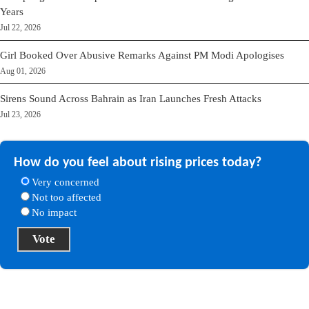
Years
Jul 22, 2026
Girl Booked Over Abusive Remarks Against PM Modi Apologises
Aug 01, 2026
Sirens Sound Across Bahrain as Iran Launches Fresh Attacks
Jul 23, 2026
How do you feel about rising prices today?
Very concerned
Not too affected
No impact