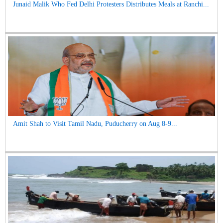
Junaid Malik Who Fed Delhi Protesters Distributes Meals at Ranchi...
Amit Shah to Visit Tamil Nadu, Puducherry on Aug 8-9...