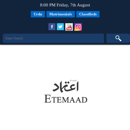
8:00 PM Friday, 7th August
Urdu
Matrimonials
Classifieds