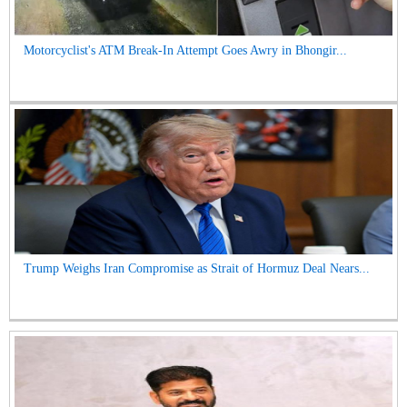
Motorcyclist's ATM Break-In Attempt Goes Awry in Bhongir...
Trump Weighs Iran Compromise as Strait of Hormuz Deal Nears...