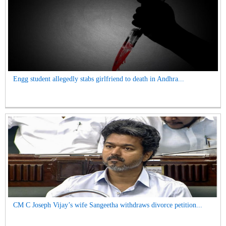
Engg student allegedly stabs girlfriend to death in Andhra...
CM C Joseph Vijay’s wife Sangeetha withdraws divorce petition...