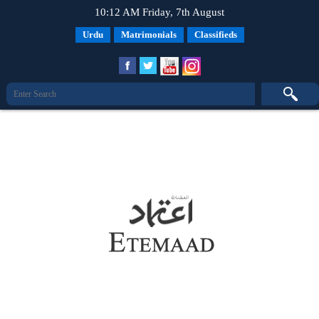
10:12 AM Friday, 7th August
Urdu
Matrimonials
Classifieds