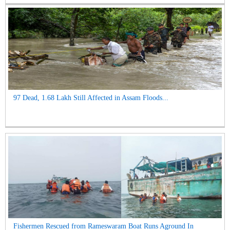
97 Dead, 1.68 Lakh Still Affected in Assam Floods...
Fishermen Rescued from Rameswaram Boat Runs Aground In