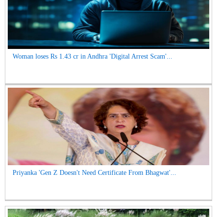
Woman loses Rs 1.43 cr in Andhra 'Digital Arrest Scam'...
Priyanka 'Gen Z Doesn't Need Certificate From Bhagwat'...