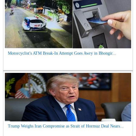
Motorcyclist's ATM Break-In Attempt Goes Awry in Bhongir...
Trump Weighs Iran Compromise as Strait of Hormuz Deal Nears...