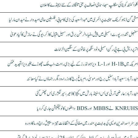
کلواکنٹلہ کویتا کی سنکلپ سبھا، سماجی انصاف پر مبنی تلنگانہ کے نئے ایجنڈے کا اعلان
مشی گن ڈیموکریٹک سینیٹ پرائمری میں عبدالسعید کی بڑی کامیابی، فلسطین حامی امیدوار نے میدان مار لیا
سنبھل تشدد رپورٹ اسمبلی میں پیش، ضیاء الرحمٰن برق اور سہیل اقبال کا ذکر، یوگی نے سازش کا کیا دعویٰ
اتر پردیش بی جے پی رکن اسمبلی ونود سنگھ پر خاتون کے سنگین الزامات
امریکہ میں H-1B اور L-1 ویزا ہولڈرز کے لیے بڑی راحت، اب ملک چھوڑے بغیر ویزا تجدید ممکن
حیدرآباد: سعیدآباد اسٹیل برج اور موسیٰ رام باغ برج کا وزراء و دیگر رہنماؤں نے کیا معائنہ
حیدرآباد: عارضی آر ٹی سی بس اسٹینڈ بارش میں کیچڑ کا ڈھیر، سپر لگژری بس پھنس گئی
KNRUHS نے MBBS اور BDS داخلوں کا نوٹیفکیشن جاری کر دیا
بیرسٹر اسدالدین اویسی کی ہدایت پر مندر میں صفائی کے انتظامات تیز، دیپیش راج ورما کا دورہ