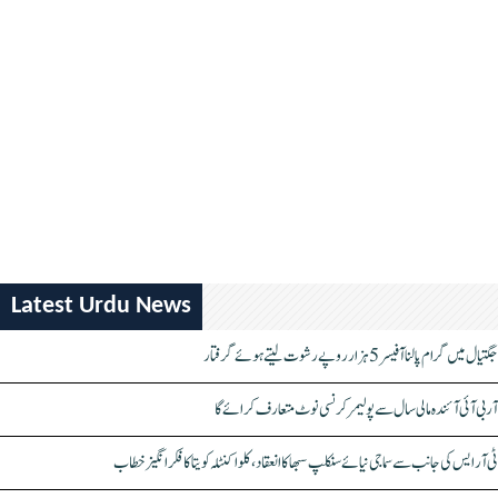
Latest Urdu News
جگتیال میں گرام پالنا آفیسر 5 ہزار روپے رشوت لیتے ہوئے گرفتار
آر بی آئی آئندہ مالی سال سے پولیمر کرنسی نوٹ متعارف کرائے گا
ٹی آر ایس کی جانب سے سماجی نیائے سنکلپ سبھا کا انعقاد، کلواکنٹلہ کویتا کا فکر انگیز خطاب