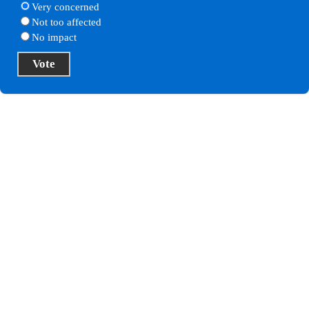
Very concerned
Not too affected
No impact