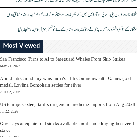
حیدرآباد میں ملاوٹی مصالحہ جات کے خلاف بڑا کریک ڈاؤن، 25 ٹن سے زائد مصالحے ضبط، 3 گرفتار
کنگنا رناوت کا بیان: بی جے پی اور آر ایس ایس کے نظریات سے متاثر ہو کر اب خود کو "بیدار ہندو" مانتی ہوں
تلنگانہ کے ڈاکٹر وشنو وردھن ریڈی نے دبئی میں ہندوستان کے نئے قونصل جنرل کا عہدہ سنبھال لیا
Most Viewed
San Francisco Turns to AI to Safeguard Whales From Ship Strikes
May 21, 2026
Arundhati Choudhary wins India's 11th Commonwealth Games gold
medal, Lovlina Borgohain settles for silver
Aug 02, 2026
US to impose steep tariffs on generic medicine imports from Aug 2028
Jul 22, 2026
Govt says adequate fuel stocks available amid panic buying in several
states