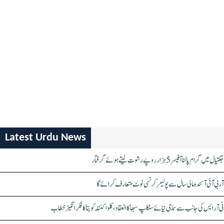
Latest Urdu News
جگتیال میں گرام پالنا آفیسر 5 ہزار روپے رشوت لیتے ہوئے گرفتار
آر بی آئی آئندہ مالی سال سے پولیمر کرنسی نوٹ متعارف کرائے گا
ٹی آر ایس کی جانب سے سماجی نیائے سنکلپ سبھا کا انعقاد، کلواکنٹلہ کویتا کا فکر انگیز خطاب