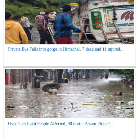
Private Bus Falls into gorge in Himachal, 7 dead and 11 injured...
Over 1.55 Lakh People Affected, 98 death 'Assam Floods'...