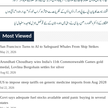
حیدرآباد میں ملاوٹی مصالحہ جات کے خلاف بڑا کریک ڈاؤن، 25 ٹن سے زائد مصالحے ضبط، 3 گرفتار
کنگنا رناوت کا بیان: بی جے پی اور آر ایس ایس کے نظریات سے متاثر ہو کر اب خود کو "بیدار ہندو" مانتی ہوں
تلنگانہ کے ڈاکٹر وشنو وردھن ریڈی نے دبئی میں ہندوستان کے نئے قونصل جنرل کا عہدہ سنبھال لیا
Most Viewed
San Francisco Turns to AI to Safeguard Whales From Ship Strikes
May 21, 2026
Arundhati Choudhary wins India's 11th Commonwealth Games gold
medal, Lovlina Borgohain settles for silver
Aug 02, 2026
US to impose steep tariffs on generic medicine imports from Aug 2028
Jul 22, 2026
Govt says adequate fuel stocks available amid panic buying in several
states