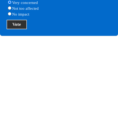
Very concerned
Not too affected
No impact