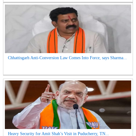
Chhattisgarh Anti-Conversion Law Comes Into Force, says Sharma...
Heavy Security for Amit Shah’s Visit in Puducherry, TN...