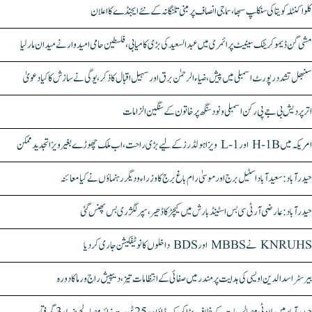
کلواکنٹلہ کویتا کی سنکلپ سبھا، سماجی انصاف پر مبنی تلنگانہ کے نئے ایجنڈے کا اعلان
مشی گن ڈیموکریٹک سینیٹ پرائمری میں عبدالسعید کی بڑی کامیابی، فلسطین حامی امیدوار نے میدان مار لیا
سنبھل تشدد رپورٹ اسمبلی میں پیش، ضیاء الرحمٰن برق اور سہیل اقبال کا ذکر، یوگی نے سازش کا کیا دعویٰ
اتر پردیش بی جے پی رکن اسمبلی ونود سنگھ پر خاتون کے سنگین الزامات
امریکہ میں H-1B اور L-1 ویزا ہولڈرز کے لیے بڑی راحت، اب ملک چھوڑے بغیر ویزا تجدید ممکن
حیدرآباد: سعیدآباد اسٹیل برج اور موسیٰ رام باغ برج کا وزراء و دیگر رہنماؤں نے کیا معائنہ
حیدرآباد: عارضی آر ٹی سی بس اسٹینڈ بارش میں کیچڑ کا ڈھیر، سپر لگژری بس پھنس گئی
KNRUHS نے MBBS اور BDS داخلوں کا نوٹیفکیشن جاری کر دیا
بیرسٹر اسدالدین اویسی کی ہدایت پر مندر میں صفائی کے انتظامات تیز، دیپیش راج ورما کا دورہ