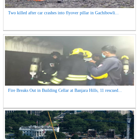
Two killed after car crashes into flyover pillar in Gachibowli...
Fire Breaks Out in Building Cellar at Banjara Hills, 11 rescued...