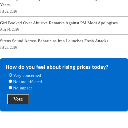
Years
Jul 22, 2026
Girl Booked Over Abusive Remarks Against PM Modi Apologises
Aug 01, 2026
Sirens Sound Across Bahrain as Iran Launches Fresh Attacks
Jul 23, 2026
How do you feel about rising prices today?
Very concerned
Not too affected
No impact