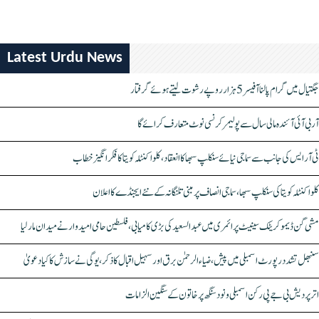
Latest Urdu News
جگتیال میں گرام پالنا آفیسر 5 ہزار روپے رشوت لیتے ہوئے گرفتار
آر بی آئی آئندہ مالی سال سے پولیمر کرنسی نوٹ متعارف کرائے گا
ٹی آر ایس کی جانب سے سماجی نیائے سنکلپ سبھا کا انعقاد، کلواکنٹلہ کویتا کا فکر انگیز خطاب
کلواکنٹلہ کویتا کی سنکلپ سبھا، سماجی انصاف پر مبنی تلنگانہ کے نئے ایجنڈے کا اعلان
مشی گن ڈیموکریٹک سینیٹ پرائمری میں عبدالسعید کی بڑی کامیابی، فلسطین حامی امیدوار نے میدان مار لیا
سنبھل تشدد رپورٹ اسمبلی میں پیش، ضیاء الرحمٰن برق اور سہیل اقبال کا ذکر، یوگی نے سازش کا کیا دعویٰ
اتر پردیش بی جے پی رکن اسمبلی ونود سنگھ پر خاتون کے سنگین الزامات