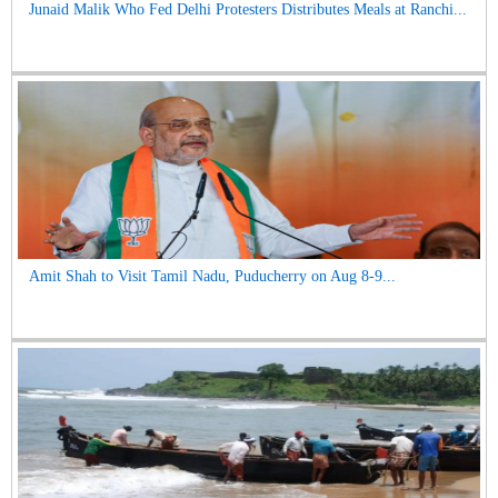
Junaid Malik Who Fed Delhi Protesters Distributes Meals at Ranchi...
Amit Shah to Visit Tamil Nadu, Puducherry on Aug 8-9...