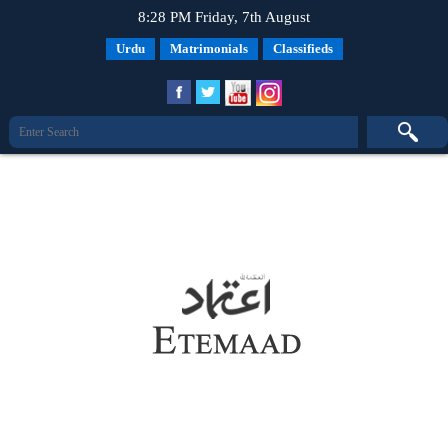
8:28 PM Friday, 7th August
Urdu
Matrimonials
Classifieds