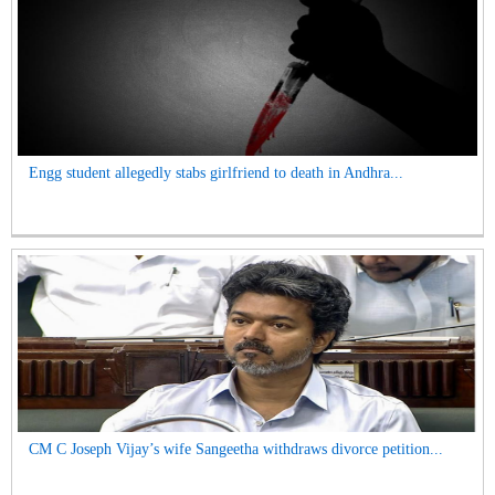
Engg student allegedly stabs girlfriend to death in Andhra...
CM C Joseph Vijay’s wife Sangeetha withdraws divorce petition...