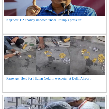
Kejriwal' E20 policy imposed under Trump’s pressure'...
Passenger Held for Hiding Gold in e-scooter at Delhi Airport...