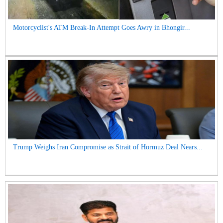
Motorcyclist's ATM Break-In Attempt Goes Awry in Bhongir...
Trump Weighs Iran Compromise as Strait of Hormuz Deal Nears...