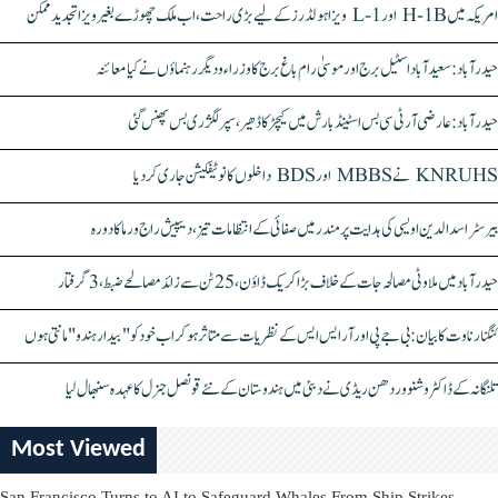
امریکہ میں H-1B اور L-1 ویزا ہولڈرز کے لیے بڑی راحت، اب ملک چھوڑے بغیر ویزا تجدید ممکن
حیدرآباد: سعیدآباد اسٹیل برج اور موسیٰ رام باغ برج کا وزراء و دیگر رہنماؤں نے کیا معائنہ
حیدرآباد: عارضی آر ٹی سی بس اسٹینڈ بارش میں کیچڑ کا ڈھیر، سپر لگژری بس پھنس گئی
KNRUHS نے MBBS اور BDS داخلوں کا نوٹیفکیشن جاری کر دیا
بیرسٹر اسدالدین اویسی کی ہدایت پر مندر میں صفائی کے انتظامات تیز، دیپیش راج ورما کا دورہ
حیدرآباد میں ملاوٹی مصالحہ جات کے خلاف بڑا کریک ڈاؤن، 25 ٹن سے زائد مصالحے ضبط، 3 گرفتار
کنگنا رناوت کا بیان: بی جے پی اور آر ایس ایس کے نظریات سے متاثر ہو کر اب خود کو "بیدار ہندو" مانتی ہوں
تلنگانہ کے ڈاکٹر وشنو وردھن ریڈی نے دبئی میں ہندوستان کے نئے قونصل جنرل کا عہدہ سنبھال لیا
Most Viewed
San Francisco Turns to AI to Safeguard Whales From Ship Strikes