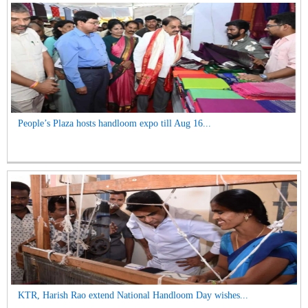
People’s Plaza hosts handloom expo till Aug 16...
KTR, Harish Rao extend National Handloom Day wishes...