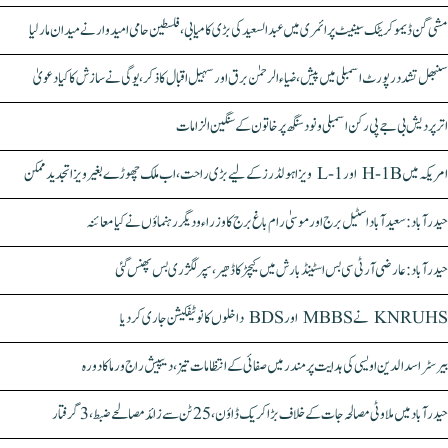
مشی گن ڈیموکریٹک سینیٹ پرائمری میں عبدالسعید کی بڑی کامیابی، فلسطین حامی امیدوار نے میدان مار لیا
سنبھل تشدد رپورٹ اسمبلی میں پیش، ضیاء الرحمٰن برق اور سہیل اقبال کا ذکر، یوگی نے سازش کا کیا دعویٰ
اتر پردیش بی جے پی رکن اسمبلی ونود سنگھ پر خاتون کے سنگین الزامات
امریکہ میں H-1B اور L-1 ویزا ہولڈرز کے لیے بڑی راحت، اب ملک چھوڑے بغیر ویزا تجدید ممکن
حیدرآباد: سعیدآباد اسٹیل برج اور موسیٰ رام باغ برج کا وزراء و دیگر رہنماؤں نے کیا معائنہ
حیدرآباد: عارضی آر ٹی سی بس اسٹینڈ بارش میں کیچڑ کا ڈھیر، سپر لگژری بس پھنس گئی
KNRUHS نے MBBS اور BDS داخلوں کا نوٹیفکیشن جاری کر دیا
بیرسٹر اسدالدین اویسی کی ہدایت پر مندر میں صفائی کے انتظامات تیز، دیپیش راج ورما کا دورہ
حیدرآباد میں ملاوٹی مصالحہ جات کے خلاف بڑا کریک ڈاؤن، 25 ٹن سے زائد مصالحے ضبط، 3 گرفتار