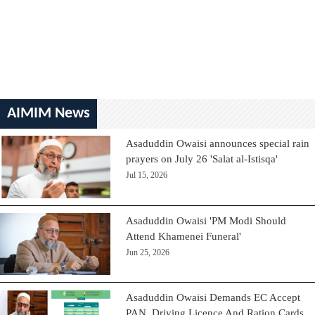
AIMIM News
Asaduddin Owaisi announces special rain
prayers on July 26 'Salat al-Istisqa'
Jul 15, 2026
Asaduddin Owaisi 'PM Modi Should
Attend Khamenei Funeral'
Jun 25, 2026
Asaduddin Owaisi Demands EC Accept
PAN, Driving Licence And Ration Cards