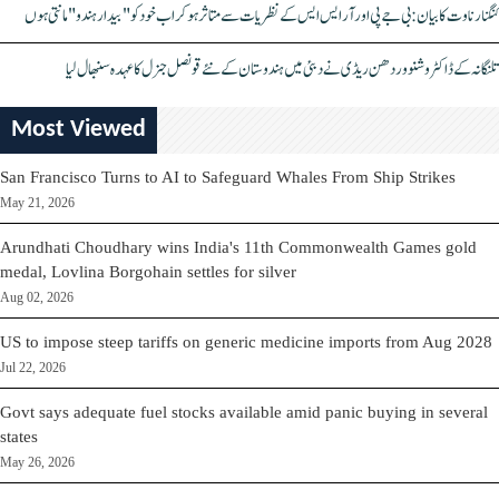
کنگنا رناوت کا بیان: بی جے پی اور آر ایس ایس کے نظریات سے متاثر ہو کر اب خود کو "بیدار ہندو" مانتی ہوں
تلنگانہ کے ڈاکٹر وشنو وردھن ریڈی نے دبئی میں ہندوستان کے نئے قونصل جنرل کا عہدہ سنبھال لیا
Most Viewed
San Francisco Turns to AI to Safeguard Whales From Ship Strikes
May 21, 2026
Arundhati Choudhary wins India's 11th Commonwealth Games gold
medal, Lovlina Borgohain settles for silver
Aug 02, 2026
US to impose steep tariffs on generic medicine imports from Aug 2028
Jul 22, 2026
Govt says adequate fuel stocks available amid panic buying in several
states
May 26, 2026