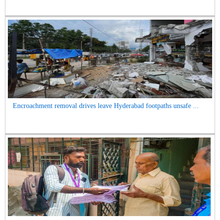
Encroachment removal drives leave Hyderabad footpaths unsafe ...