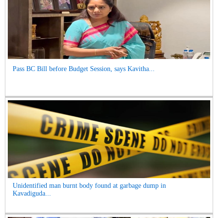
Pass BC Bill before Budget Session, says Kavitha...
Unidentified man burnt body found at garbage dump in
Kavadiguda...