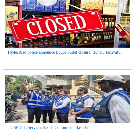
Hyderabad police announce liquor outlet closure 'Bonalu festival'...
TGSPDCL Services Reach Consumers 'Basti Bata'...