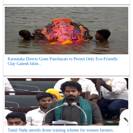
Karnataka Directs Gram Panchayats to Permit Only Eco-Friendly
Clay Ganesh Idols...
Tamil Nadu unveils drone training scheme for women farmers...