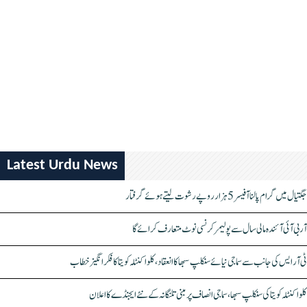
Latest Urdu News
جگتیال میں گرام پالنا آفیسر 5 ہزار روپے رشوت لیتے ہوئے گرفتار
آر بی آئی آئندہ مالی سال سے پولیمر کرنسی نوٹ متعارف کرائے گا
ٹی آر ایس کی جانب سے سماجی نیائے سنکلپ سبھا کا انعقاد، کلواکنٹلہ کویتا کا فکر انگیز خطاب
کلواکنٹلہ کویتا کی سنکلپ سبھا، سماجی انصاف پر مبنی تلنگانہ کے نئے ایجنڈے کا اعلان