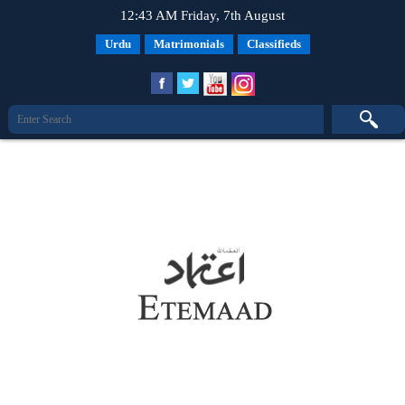
12:43 AM Friday, 7th August
Urdu
Matrimonials
Classifieds