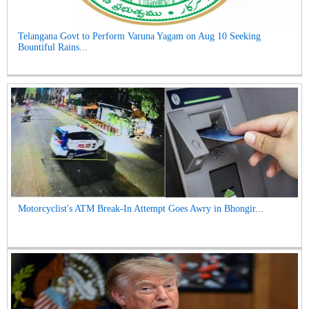
Telangana Govt to Perform Varuna Yagam on Aug 10 Seeking
Bountiful Rains...
Motorcyclist's ATM Break-In Attempt Goes Awry in Bhongir...