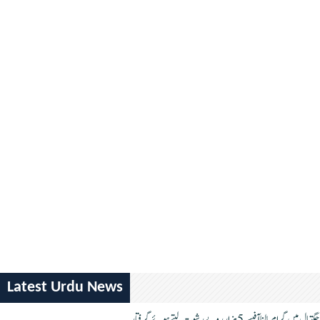
Latest Urdu News
جگتیال میں گرام پالنا آفیسر 5 ہزار روپے رشوت لیتے ہوئے گرفتار