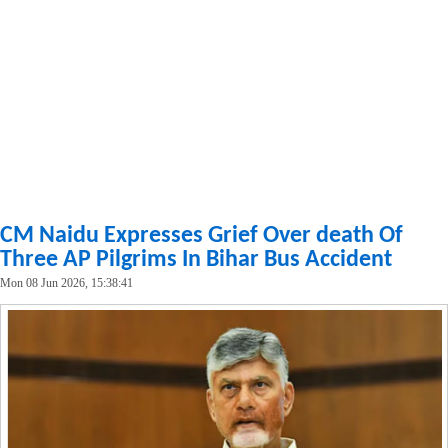
CM Naidu Expresses Grief Over death Of
Three AP Pilgrims In Bihar Bus Accident
Mon 08 Jun 2026, 15:38:41