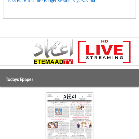
Pass BC Bill before Budget Session, says Kavitha...
Todays Epaper