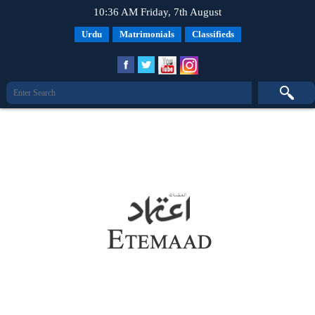
10:36 AM Friday, 7th August
Urdu
Matrimonials
Classifieds