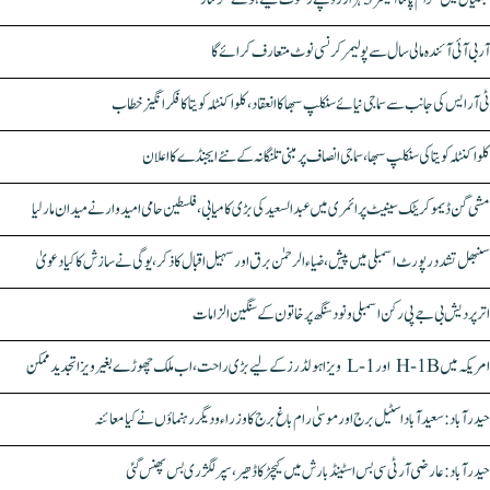
آر بی آئی آئندہ مالی سال سے پولیمر کرنسی نوٹ متعارف کرائے گا
ٹی آر ایس کی جانب سے سماجی نیائے سنکلپ سبھا کا انعقاد، کلواکنٹلہ کویتا کا فکر انگیز خطاب
کلواکنٹلہ کویتا کی سنکلپ سبھا، سماجی انصاف پر مبنی تلنگانہ کے نئے ایجنڈے کا اعلان
مشی گن ڈیموکریٹک سینیٹ پرائمری میں عبدالسعید کی بڑی کامیابی، فلسطین حامی امیدوار نے میدان مار لیا
سنبھل تشدد رپورٹ اسمبلی میں پیش، ضیاء الرحمٰن برق اور سہیل اقبال کا ذکر، یوگی نے سازش کا کیا دعویٰ
اتر پردیش بی جے پی رکن اسمبلی ونود سنگھ پر خاتون کے سنگین الزامات
امریکہ میں H-1B اور L-1 ویزا ہولڈرز کے لیے بڑی راحت، اب ملک چھوڑے بغیر ویزا تجدید ممکن
حیدرآباد: سعیدآباد اسٹیل برج اور موسیٰ رام باغ برج کا وزراء و دیگر رہنماؤں نے کیا معائنہ
حیدرآباد: عارضی آر ٹی سی بس اسٹینڈ بارش میں کیچڑ کا ڈھیر، سپر لگژری بس پھنس گئی