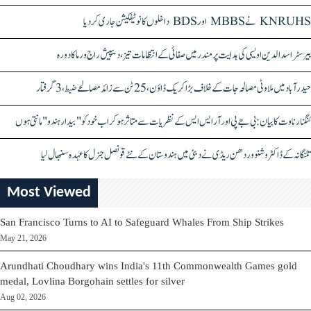
KNRUHS نے MBBS اور BDS داخلوں کا نوٹیفکیشن جاری کر دیا
بیرسٹر اسدالدین اویسی کی ہدایت پر مندر میں صفائی کے انتظامات تیز، دیپیش راج ورما کا دورہ
حیدرآباد میں ملاوٹی مصالحہ جات کے خلاف بڑا کریک ڈاؤن، 25 ٹن سے زائد مصالحے ضبط، 3 گرفتار
کنگنا رناوت کا بیان: بی جے پی اور آر ایس ایس کے نظریات سے متاثر ہو کر اب خود کو "بیدار ہندو" مانتی ہوں
تلنگانہ کے ڈاکٹر وشنو وردھن ریڈی نے دبئی میں ہندوستان کے نئے قونصل جنرل کا عہدہ سنبھال لیا
Most Viewed
San Francisco Turns to AI to Safeguard Whales From Ship Strikes
May 21, 2026
Arundhati Choudhary wins India's 11th Commonwealth Games gold
medal, Lovlina Borgohain settles for silver
Aug 02, 2026