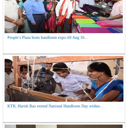
People’s Plaza hosts handloom expo till Aug 16...
KTR, Harish Rao extend National Handloom Day wishes...