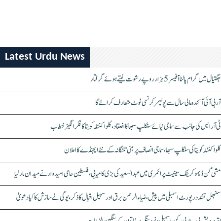
Latest Urdu News
جگتیال میں گرام پالنا آفیسر 5 ہزار روپے رشوت لیتے ہوئے گرفتار
آر بی آئی آئندہ مالی سال سے پولیمر کرنسی نوٹ متعارف کرائے گا
ٹی آر ایس کی جانب سے سماجی نیائے سنکلپ سبھا کا انعقاد، کلواکنٹلہ کویتا کا فکر انگیز خطاب
کلواکنٹلہ کویتا کی سنکلپ سبھا، سماجی انصاف پر مبنی تلنگانہ کے نئے ایجنڈے کا اعلان
مشی گن ڈیموکریٹک سینیٹ پرائمری میں عبدالسعید کی بڑی کامیابی، فلسطین حامی امیدوار نے میدان مار لیا
سنبھل تشدد رپورٹ اسمبلی میں پیش، ضیاء الرحمٰن برق اور سہیل اقبال کا ذکر، یوگی نے سازش کا کیا دعویٰ