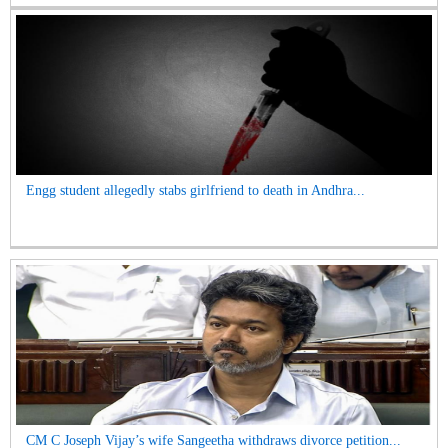
Engg student allegedly stabs girlfriend to death in Andhra...
CM C Joseph Vijay’s wife Sangeetha withdraws divorce petition...