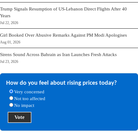
Trump Signals Resumption of US-Lebanon Direct Flights After 40
Years
Jul 22, 2026
Girl Booked Over Abusive Remarks Against PM Modi Apologises
Aug 01, 2026
Sirens Sound Across Bahrain as Iran Launches Fresh Attacks
Jul 23, 2026
How do you feel about rising prices today?
Very concerned
Not too affected
No impact