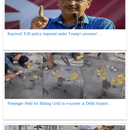
Kejriwal' E20 policy imposed under Trump’s pressure'...
Passenger Held for Hiding Gold in e-scooter at Delhi Airport...