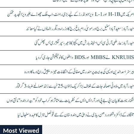
اتر پردیش بی جے پی رکن اسمبلی ونود سنگھ پر خاتون کے سنگین الزامات
امریکہ میں H-1B اور L-1 ویزا ہولڈرز کے لیے بڑی راحت، اب ملک چھوڑے بغیر ویزا تجدید ممکن
حیدرآباد: سعیدآباد اسٹیل برج اور موسیٰ رام باغ برج کا وزراء و دیگر رہنماؤں نے کیا معائنہ
حیدرآباد: عارضی آر ٹی سی بس اسٹینڈ بارش میں کیچڑ کا ڈھیر، سپر لگژری بس پھنس گئی
KNRUHS نے MBBS اور BDS داخلوں کا نوٹیفکیشن جاری کر دیا
بیرسٹر اسدالدین اویسی کی ہدایت پر مندر میں صفائی کے انتظامات تیز، دیپیش راج ورما کا دورہ
حیدرآباد میں ملاوٹی مصالحہ جات کے خلاف بڑا کریک ڈاؤن، 25 ٹن سے زائد مصالحے ضبط، 3 گرفتار
کنگنا رناوت کا بیان: بی جے پی اور آر ایس ایس کے نظریات سے متاثر ہو کر اب خود کو "بیدار ہندو" مانتی ہوں
تلنگانہ کے ڈاکٹر وشنو وردھن ریڈی نے دبئی میں ہندوستان کے نئے قونصل جنرل کا عہدہ سنبھال لیا
Most Viewed