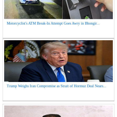
Motorcyclist's ATM Break-In Attempt Goes Awry in Bhongir...
Trump Weighs Iran Compromise as Strait of Hormuz Deal Nears...