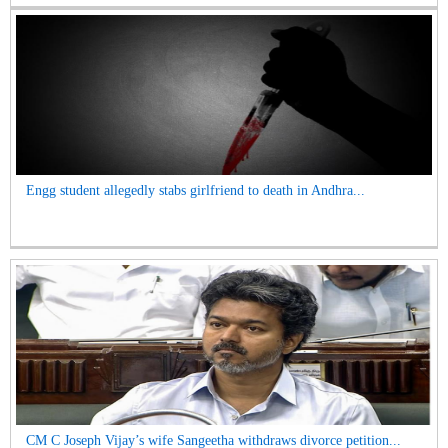
Engg student allegedly stabs girlfriend to death in Andhra...
CM C Joseph Vijay’s wife Sangeetha withdraws divorce petition...