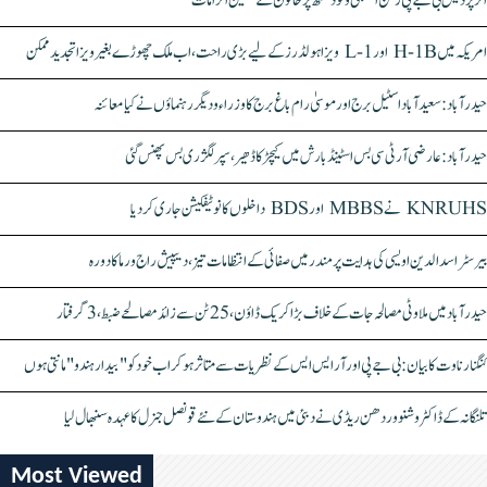
اتر پردیش بی جے پی رکن اسمبلی ونود سنگھ پر خاتون کے سنگین الزامات
امریکہ میں H-1B اور L-1 ویزا ہولڈرز کے لیے بڑی راحت، اب ملک چھوڑے بغیر ویزا تجدید ممکن
حیدرآباد: سعیدآباد اسٹیل برج اور موسیٰ رام باغ برج کا وزراء و دیگر رہنماؤں نے کیا معائنہ
حیدرآباد: عارضی آر ٹی سی بس اسٹینڈ بارش میں کیچڑ کا ڈھیر، سپر لگژری بس پھنس گئی
KNRUHS نے MBBS اور BDS داخلوں کا نوٹیفکیشن جاری کر دیا
بیرسٹر اسدالدین اویسی کی ہدایت پر مندر میں صفائی کے انتظامات تیز، دیپیش راج ورما کا دورہ
حیدرآباد میں ملاوٹی مصالحہ جات کے خلاف بڑا کریک ڈاؤن، 25 ٹن سے زائد مصالحے ضبط، 3 گرفتار
کنگنا رناوت کا بیان: بی جے پی اور آر ایس ایس کے نظریات سے متاثر ہو کر اب خود کو "بیدار ہندو" مانتی ہوں
تلنگانہ کے ڈاکٹر وشنو وردھن ریڈی نے دبئی میں ہندوستان کے نئے قونصل جنرل کا عہدہ سنبھال لیا
Most Viewed