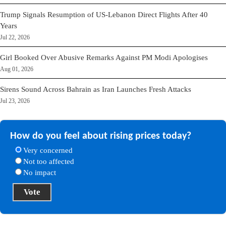
Trump Signals Resumption of US-Lebanon Direct Flights After 40
Years
Jul 22, 2026
Girl Booked Over Abusive Remarks Against PM Modi Apologises
Aug 01, 2026
Sirens Sound Across Bahrain as Iran Launches Fresh Attacks
Jul 23, 2026
How do you feel about rising prices today?
Very concerned
Not too affected
No impact