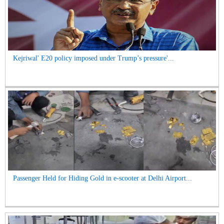
Kejriwal' E20 policy imposed under Trump’s pressure'...
Passenger Held for Hiding Gold in e-scooter at Delhi Airport...