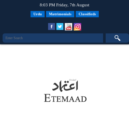
8:03 PM Friday, 7th August
Urdu
Matrimonials
Classifieds