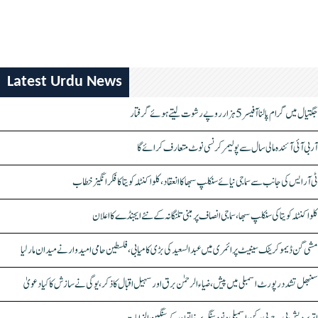
Latest Urdu News
جگتیال میں گرام پالنا آفیسر 5 ہزار روپے رشوت لیتے ہوئے گرفتار
آر بی آئی آئندہ مالی سال سے پولیمر کرنسی نوٹ متعارف کرائے گا
ٹی آر ایس کی جانب سے سماجی نیائے سنکلپ سبھا کا انعقاد، کلواکنٹلہ کویتا کا فکر انگیز خطاب
کلواکنٹلہ کویتا کی سنکلپ سبھا، سماجی انصاف پر مبنی تلنگانہ کے نئے ایجنڈے کا اعلان
مشی گن ڈیموکریٹک سینیٹ پرائمری میں عبدالسعید کی بڑی کامیابی، فلسطین حامی امیدوار نے میدان مار لیا
سنبھل تشدد رپورٹ اسمبلی میں پیش، ضیاء الرحمٰن برق اور سہیل اقبال کا ذکر، یوگی نے سازش کا کیا دعویٰ