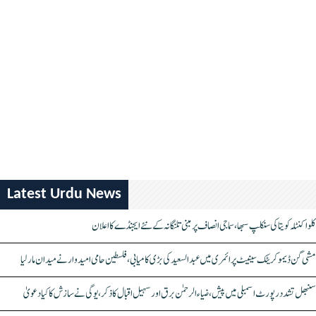
Latest Urdu News
کلواکنٹلہ کویتا کی سنکلپ سبھا، سماجی انصاف پر مبنی تلنگانہ کے نئے ایجنڈے کا اعلان
مشی گن ڈیموکریٹک سینیٹ پرائمری میں عبدالسعید کی بڑی کامیابی، فلسطین حامی امیدوار نے میدان مار لیا
سنبھل تشدد رپورٹ اسمبلی میں پیش، ضیاء الرحمٰن برق اور سہیل اقبال کا ذکر، یوگی نے سازش کا کیا دعویٰ