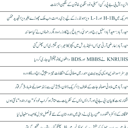
اتر پردیش بی جے پی رکن اسمبلی ونود سنگھ پر خاتون کے سنگین الزامات
امریکہ میں H-1B اور L-1 ویزا ہولڈرز کے لیے بڑی راحت، اب ملک چھوڑے بغیر ویزا تجدید ممکن
حیدرآباد: سعیدآباد اسٹیل برج اور موسیٰ رام باغ برج کا وزراء و دیگر رہنماؤں نے کیا معائنہ
حیدرآباد: عارضی آر ٹی سی بس اسٹینڈ بارش میں کیچڑ کا ڈھیر، سپر لگژری بس پھنس گئی
KNRUHS نے MBBS اور BDS داخلوں کا نوٹیفکیشن جاری کر دیا
بیرسٹر اسدالدین اویسی کی ہدایت پر مندر میں صفائی کے انتظامات تیز، دیپیش راج ورما کا دورہ
حیدرآباد میں ملاوٹی مصالحہ جات کے خلاف بڑا کریک ڈاؤن، 25 ٹن سے زائد مصالحے ضبط، 3 گرفتار
کنگنا رناوت کا بیان: بی جے پی اور آر ایس ایس کے نظریات سے متاثر ہو کر اب خود کو "بیدار ہندو" مانتی ہوں
تلنگانہ کے ڈاکٹر وشنو وردھن ریڈی نے دبئی میں ہندوستان کے نئے قونصل جنرل کا عہدہ سنبھال لیا