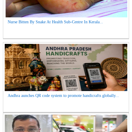
Nurse Bitten By Snake At Health Sub-Centre In Kerala...
Andhra aunches QR code system to promote handicrafts globally...