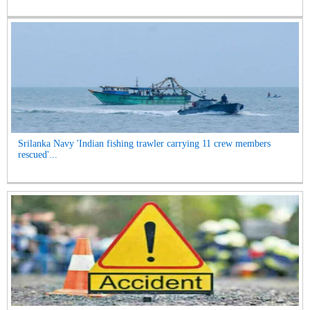
Srilanka Navy 'Indian fishing trawler carrying 11 crew members
rescued'...