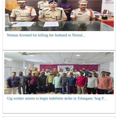
Woman Arrested for killing her husband in Nirmal...
Gig worker unions to begin indefinite strike in Telangana 'Aug 8'...