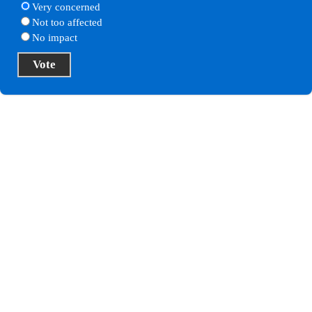
Very concerned
Not too affected
No impact