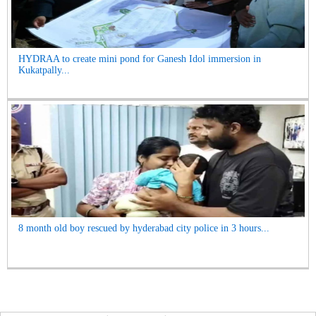
HYDRAA to create mini pond for Ganesh Idol immersion in
Kukatpally...
8 month old boy rescued by hyderabad city police in 3 hours...