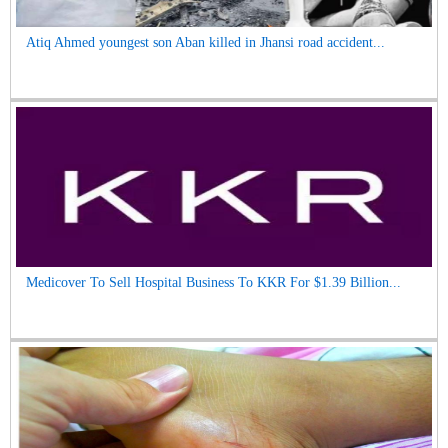
Atiq Ahmed youngest son Aban killed in Jhansi road accident...
Medicover To Sell Hospital Business To KKR For $1.39 Billion...