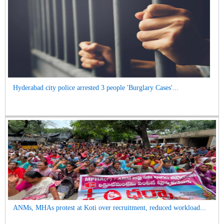
Hyderabad city police arrested 3 people 'Burglary Cases'...
ANMs, MHAs protest at Koti over recruitment, reduced workload...