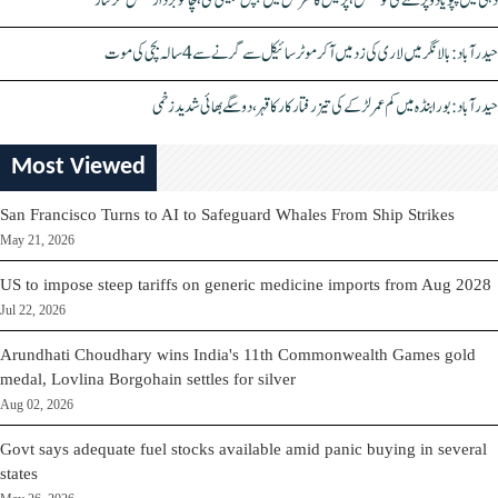
دہلی میں پپو یادو پر حملے کی کوشش، پریس کانفرنس میں چپل پھینکی گئی، چاقو بردار شخص گرفتار
حیدرآباد: بالا نگر میں لاری کی زد میں آکر موٹرسائیکل سے گرنے سے 4 سالہ بچی کی موت
حیدرآباد: بورابنڈہ میں کم عمر لڑکے کی تیز رفتار کار کا قہر، دو سگے بھائی شدید زخمی
Most Viewed
San Francisco Turns to AI to Safeguard Whales From Ship Strikes
May 21, 2026
US to impose steep tariffs on generic medicine imports from Aug 2028
Jul 22, 2026
Arundhati Choudhary wins India's 11th Commonwealth Games gold
medal, Lovlina Borgohain settles for silver
Aug 02, 2026
Govt says adequate fuel stocks available amid panic buying in several
states