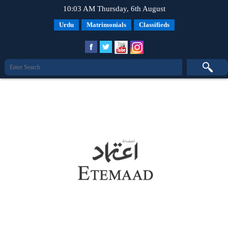
10:03 AM Thursday, 6th August
Urdu
Matrimonials
Classifieds