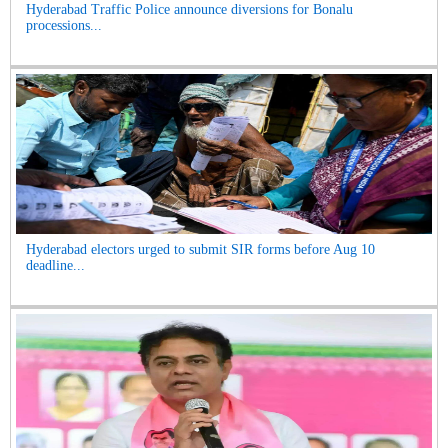
Hyderabad Traffic Police announce diversions for Bonalu
processions...
Hyderabad electors urged to submit SIR forms before Aug 10
deadline...