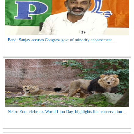
Bandi Sanjay accuses Congress govt of minority appeasement...
Nehru Zoo celebrates World Lion Day, highlights lion conservation...