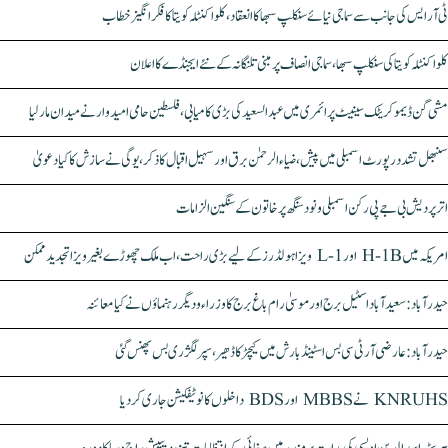
ٹی آر ایس کی جانب سے سماجی نیائے سنکلپ سبھا کا انعقاد، کلواکنٹلہ کویتا کا فکر انگیز خطاب
کلواکنٹلہ کویتا کی سنکلپ سبھا، سماجی انصاف پر مبنی تلنگانہ کے نئے ایجنڈے کا اعلان
مشی گن ڈیموکریٹک سینیٹ پرائمری میں عبدالسعید کی بڑی کامیابی، فلسطین حامی امیدوار نے میدان مار لیا
سنبھل تشدد رپورٹ اسمبلی میں پیش، ضیاء الرحمٰن برق اور سہیل اقبال کا ذکر، یوگی نے سازش کا کیا دعویٰ
اتر پردیش بی جے پی رکن اسمبلی ونود سنگھ پر خاتون کے سنگین الزامات
امریکہ میں H-1B اور L-1 ویزا ہولڈرز کے لیے بڑی راحت، اب ملک چھوڑے بغیر ویزا تجدید ممکن
حیدرآباد: سعیدآباد اسٹیل برج اور موسیٰ رام باغ برج کا وزراء و دیگر رہنماؤں نے کیا معائنہ
حیدرآباد: عارضی آر ٹی سی بس اسٹینڈ بارش میں کیچڑ کا ڈھیر، سپر لگژری بس پھنس گئی
KNRUHS نے MBBS اور BDS داخلوں کا نوٹیفکیشن جاری کر دیا