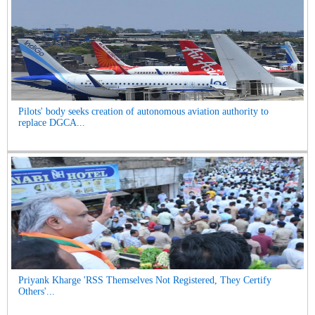
Pilots' body seeks creation of autonomous aviation authority to
replace DGCA...
Priyank Kharge 'RSS Themselves Not Registered, They Certify
Others'...