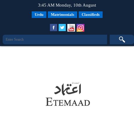
3:45 AM Monday, 10th August
Urdu
Matrimonials
Classifieds