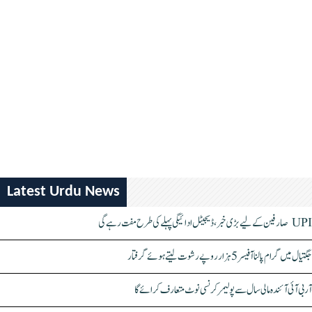
Latest Urdu News
UPI صارفین کے لیے بڑی خبر، ڈیجیٹل ادائیگی پہلے کی طرح مفت رہے گی
جگتیال میں گرام پالنا آفیسر 5 ہزار روپے رشوت لیتے ہوئے گرفتار
آر بی آئی آئندہ مالی سال سے پولیمر کرنسی نوٹ متعارف کرائے گا