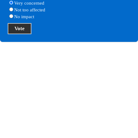
Very concerned
Not too affected
No impact