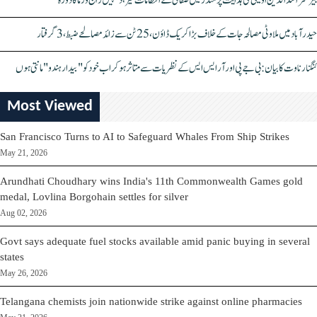
بیرسٹر اسدالدین اویسی کی ہدایت پر مندر میں صفائی کے انتظامات تیز، دیپیش راج ورما کا دورہ
حیدرآباد میں ملاوٹی مصالحہ جات کے خلاف بڑا کریک ڈاؤن، 25 ٹن سے زائد مصالحے ضبط، 3 گرفتار
کنگنا رناوت کا بیان: بی جے پی اور آر ایس ایس کے نظریات سے متاثر ہو کر اب خود کو "بیدار ہندو" مانتی ہوں
Most Viewed
San Francisco Turns to AI to Safeguard Whales From Ship Strikes
May 21, 2026
Arundhati Choudhary wins India's 11th Commonwealth Games gold
medal, Lovlina Borgohain settles for silver
Aug 02, 2026
Govt says adequate fuel stocks available amid panic buying in several
states
May 26, 2026
Telangana chemists join nationwide strike against online pharmacies