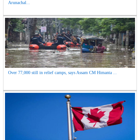
Arunachal...
Over 77,000 still in relief camps, says Assam CM Himanta ...