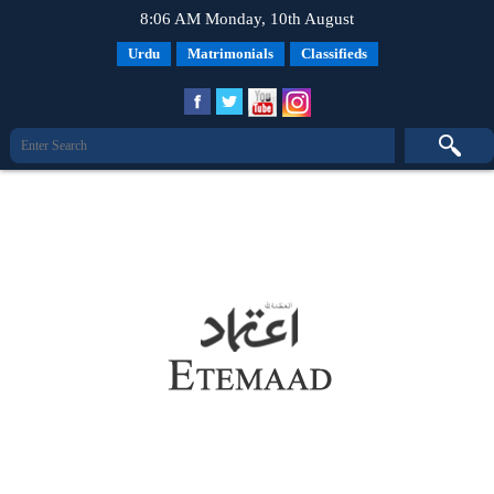
8:06 AM Monday, 10th August
Urdu
Matrimonials
Classifieds