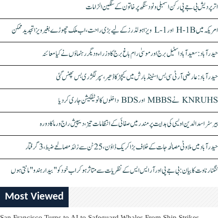
اتر پردیش بی جے پی رکن اسمبلی ونود سنگھ پر خاتون کے سنگین الزامات
امریکہ میں H-1B اور L-1 ویزا ہولڈرز کے لیے بڑی راحت، اب ملک چھوڑے بغیر ویزا تجدید ممکن
حیدرآباد: سعیدآباد اسٹیل برج اور موسیٰ رام باغ برج کا وزراء و دیگر رہنماؤں نے کیا معائنہ
حیدرآباد: عارضی آر ٹی سی بس اسٹینڈ بارش میں کیچڑ کا ڈھیر، سپر لگژری بس پھنس گئی
KNRUHS نے MBBS اور BDS داخلوں کا نوٹیفکیشن جاری کر دیا
بیرسٹر اسدالدین اویسی کی ہدایت پر مندر میں صفائی کے انتظامات تیز، دیپیش راج ورما کا دورہ
حیدرآباد میں ملاوٹی مصالحہ جات کے خلاف بڑا کریک ڈاؤن، 25 ٹن سے زائد مصالحے ضبط، 3 گرفتار
کنگنا رناوت کا بیان: بی جے پی اور آر ایس ایس کے نظریات سے متاثر ہو کر اب خود کو "بیدار ہندو" مانتی ہوں
Most Viewed
San Francisco Turns to AI to Safeguard Whales From Ship Strikes