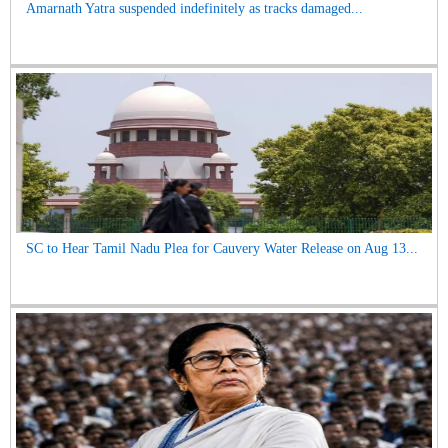
Amarnath Yatra suspended indefinitely as tracks damaged...
SC to Hear Tamil Nadu Plea for Cauvery Water Release on Aug 13...