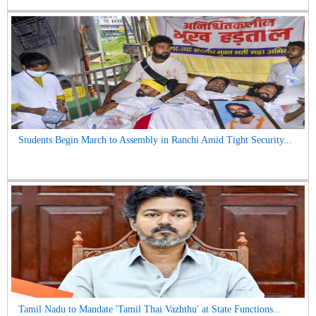
Students Begin March to Assembly in Ranchi Amid Tight Security...
Tamil Nadu to Mandate 'Tamil Thai Vazhthu' at State Functions...