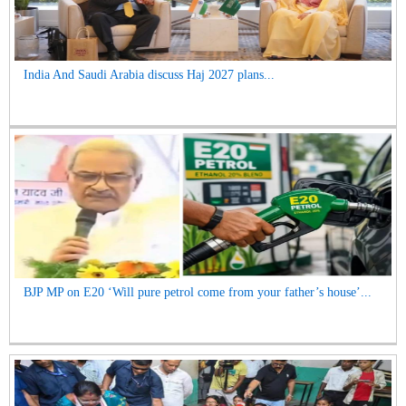
India And Saudi Arabia discuss Haj 2027 plans...
BJP MP on E20 ‘Will pure petrol come from your father’s house’...