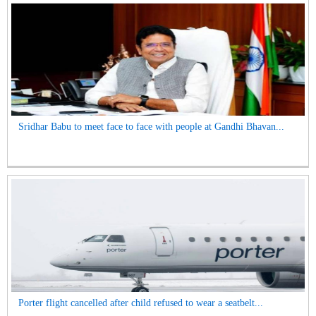
Sridhar Babu to meet face to face with people at Gandhi Bhavan...
Porter flight cancelled after child refused to wear a seatbelt...