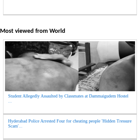
Most viewed from
World
Student Allegedly Assaulted by Classmates at Dammaigudem Hostel
...
Hyderabad Police Arrested Four for cheating people 'Hidden Tressure
Scam'...