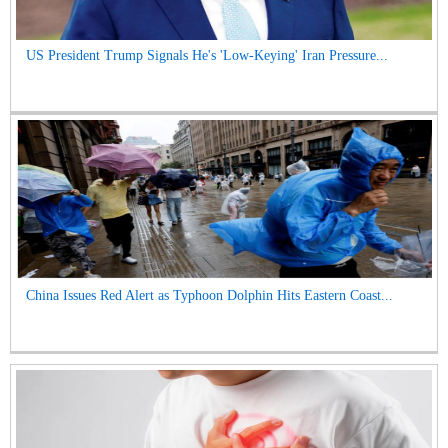
US President Trump Signals He's 'Low-Keying' Iran Pressure...
China Issues Red Alert as Typhoon Dolphin Hits Eastern Coast...