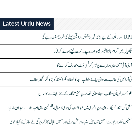
Latest Urdu News
UPI صارفین کے لیے بڑی خبر، ڈیجیٹل ادائیگی پہلے کی طرح مفت رہے گی
جگتیال میں گرام پالنا آفیسر 5 ہزار روپے رشوت لیتے ہوئے گرفتار
آر بی آئی آئندہ مالی سال سے پولیمر کرنسی نوٹ متعارف کرائے گا
ٹی آر ایس کی جانب سے سماجی نیائے سنکلپ سبھا کا انعقاد، کلواکنٹلہ کویتا کا فکر انگیز خطاب
کلواکنٹلہ کویتا کی سنکلپ سبھا، سماجی انصاف پر مبنی تلنگانہ کے نئے ایجنڈے کا اعلان
مشی گن ڈیموکریٹک سینیٹ پرائمری میں عبدالسعید کی بڑی کامیابی، فلسطین حامی امیدوار نے میدان مار لیا
سنبھل تشدد رپورٹ اسمبلی میں پیش، ضیاء الرحمٰن برق اور سہیل اقبال کا ذکر، یوگی نے سازش کا کیا دعویٰ