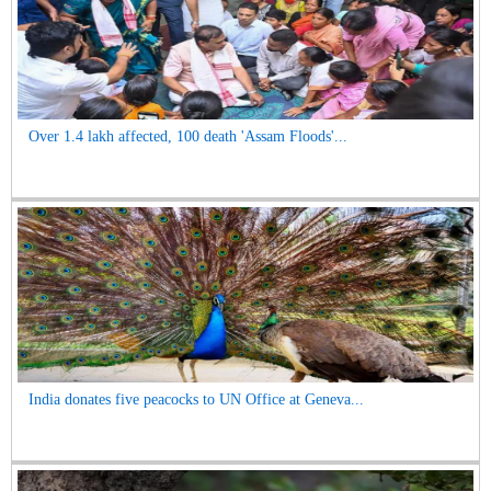
Over 1.4 lakh affected, 100 death 'Assam Floods'...
India donates five peacocks to UN Office at Geneva...