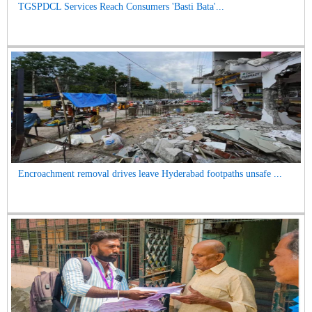
TGSPDCL Services Reach Consumers 'Basti Bata'...
Encroachment removal drives leave Hyderabad footpaths unsafe ...