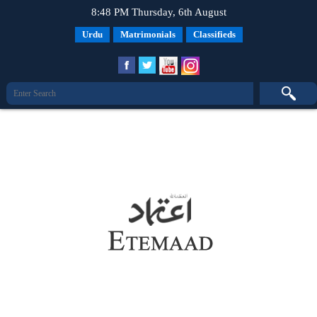
8:48 PM Thursday, 6th August
Urdu
Matrimonials
Classifieds