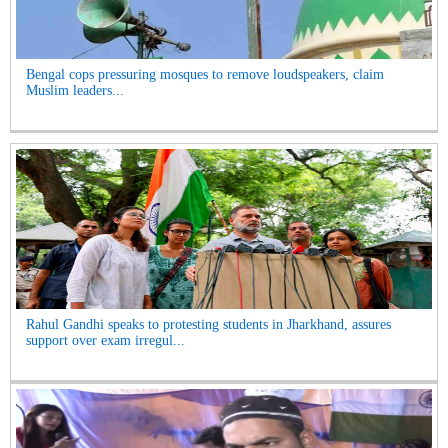
Bengal cops pressuring mosques to remove loudspeakers, claim
Muslim leaders...
Rahul Gandhi speaks to protesting students in Jharkhand, assures
support over exam irregul...