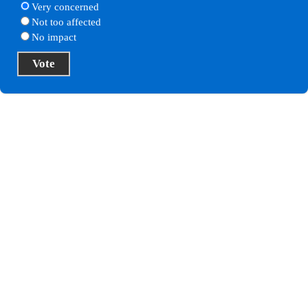
Very concerned
Not too affected
No impact