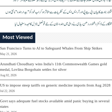
حیدرآباد میں ملاوٹی مصالحہ جات کے خلاف بڑا کریک ڈاؤن، 25 ٹن سے زائد مصالحے ضبط، 3 گرفتار
کنگنا رناوت کا بیان: بی جے پی اور آر ایس ایس کے نظریات سے متاثر ہو کر اب خود کو "بیدار ہندو" مانتی ہوں
تلنگانہ کے ڈاکٹر وشنو وردھن ریڈی نے دبئی میں ہندوستان کے نئے قونصل جنرل کا عہدہ سنبھال لیا
Most Viewed
San Francisco Turns to AI to Safeguard Whales From Ship Strikes
May 21, 2026
Arundhati Choudhary wins India's 11th Commonwealth Games gold
medal, Lovlina Borgohain settles for silver
Aug 02, 2026
US to impose steep tariffs on generic medicine imports from Aug 2028
Jul 22, 2026
Govt says adequate fuel stocks available amid panic buying in several
states