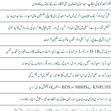
کلواکنٹلہ کویتا کی سنکلپ سبھا، سماجی انصاف پر مبنی تلنگانہ کے نئے ایجنڈے کا اعلان
مشی گن ڈیموکریٹک سینیٹ پرائمری میں عبدالسعید کی بڑی کامیابی، فلسطین حامی امیدوار نے میدان مار لیا
سنبھل تشدد رپورٹ اسمبلی میں پیش، ضیاء الرحمٰن برق اور سہیل اقبال کا ذکر، یوگی نے سازش کا کیا دعویٰ
اتر پردیش بی جے پی رکن اسمبلی ونود سنگھ پر خاتون کے سنگین الزامات
امریکہ میں H-1B اور L-1 ویزا ہولڈرز کے لیے بڑی راحت، اب ملک چھوڑے بغیر ویزا تجدید ممکن
حیدرآباد: سعیدآباد اسٹیل برج اور موسیٰ رام باغ برج کا وزراء و دیگر رہنماؤں نے کیا معائنہ
حیدرآباد: عارضی آر ٹی سی بس اسٹینڈ بارش میں کیچڑ کا ڈھیر، سپر لگژری بس پھنس گئی
KNRUHS نے MBBS اور BDS داخلوں کا نوٹیفکیشن جاری کر دیا
بیرسٹر اسدالدین اویسی کی ہدایت پر مندر میں صفائی کے انتظامات تیز، دیپیش راج ورما کا دورہ