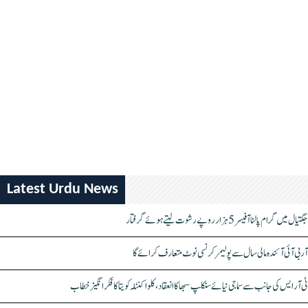
Latest Urdu News
جگتیال میں گرام پالنا آفیسر 5 ہزار روپے رشوت لیتے ہوئے گرفتار
آر بی آئی آئندہ مالی سال سے پولیمر کرنسی نوٹ متعارف کرائے گا
ٹی آر ایس کی جانب سے سماجی نیائے سنکلپ سبھا کا انعقاد، کلواکنٹلہ کویتا کا فکر انگیز خطاب