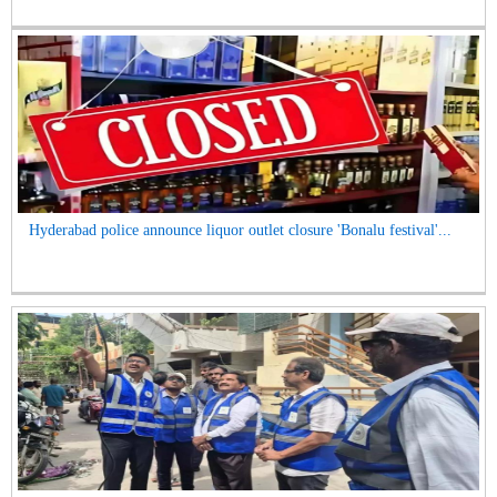
Hyderabad police announce liquor outlet closure 'Bonalu festival'...