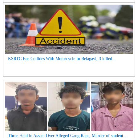
KSRTC Bus Collides With Motorcycle In Belagavi, 3 killed...
Three Held in Assam Over Alleged Gang Rape, Murder of student...