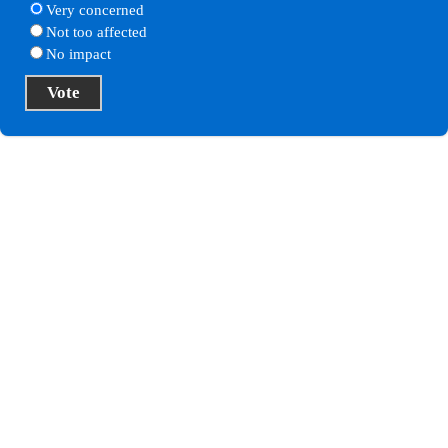
Very concerned
Not too affected
No impact