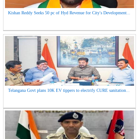
Kishan Reddy Seeks 50 pc of Hyd Revenue for City's Development...
Telangana Govt plans 10K EV tippers to electrify CURE sanitation...