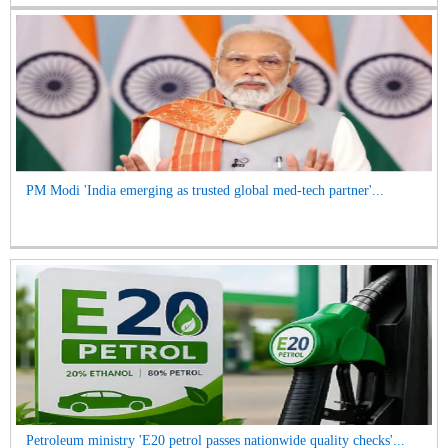
PM Modi 'India emerging as trusted global med-tech partner'...
Petroleum ministry 'E20 petrol passes nationwide quality checks'...