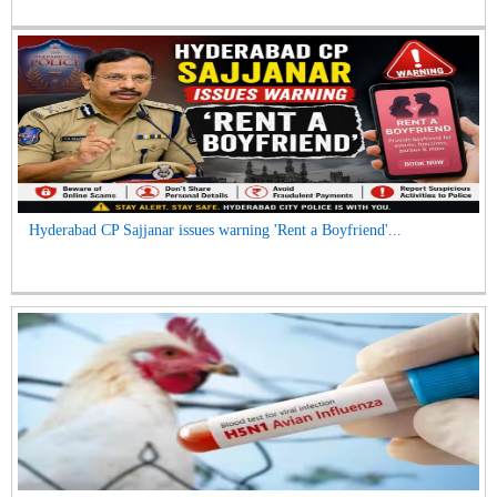
Hyderabad CP Sajjanar issues warning 'Rent a Boyfriend'...