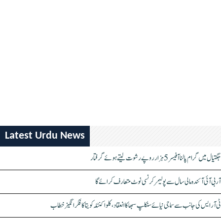
Latest Urdu News
جگتیال میں گرام پالنا آفیسر 5 ہزار روپے رشوت لیتے ہوئے گرفتار
آر بی آئی آئندہ مالی سال سے پولیمر کرنسی نوٹ متعارف کرائے گا
ٹی آر ایس کی جانب سے سماجی نیائے سنکلپ سبھا کا انعقاد، کلواکنٹلہ کویتا کا فکر انگیز خطاب