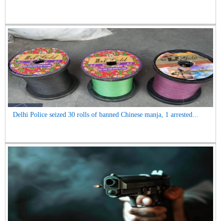
Delhi Police seized 30 rolls of banned Chinese manja, 1 arrested...