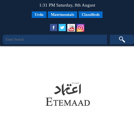
1:31 PM Saturday, 8th August
Urdu
Matrimonials
Classifieds