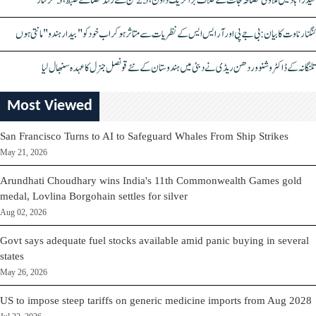
حیدرآباد میں ملاوٹی مصالحہ جات کے خلاف بڑا کریک ڈاؤن، 25 ٹن سے زائد مصالحے ضبط، 3 گرفتار
کنگنا رناوت کا بیان: بی جے پی اور آر ایس ایس کے نظریات سے متاثر ہو کر اب خود کو "بیدار ہندو" مانتی ہوں
تلنگانہ کے ڈاکٹر وشنو وردھن ریڈی نے دبئی میں ہندوستان کے نئے قونصل جنرل کا عہدہ سنبھال لیا
Most Viewed
San Francisco Turns to AI to Safeguard Whales From Ship Strikes
May 21, 2026
Arundhati Choudhary wins India's 11th Commonwealth Games gold
medal, Lovlina Borgohain settles for silver
Aug 02, 2026
Govt says adequate fuel stocks available amid panic buying in several
states
May 26, 2026
US to impose steep tariffs on generic medicine imports from Aug 2028