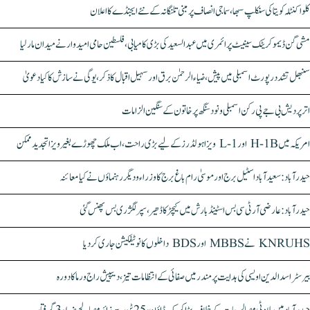
کلواکنٹلہ کویتا کی سنکلپ سبھا، سماجی انصاف پر مبنی تلنگانہ کے نئے ایجنڈے کا اعلان
مشی گن ڈیموکریٹک سینیٹ پرائمری میں عبدالسعید کی بڑی کامیابی، فلسطین حامی امیدوار نے میدان مار لیا
سنبھل تشدد رپورٹ اسمبلی میں پیش، ضیاء الرحمٰن برق اور سہیل اقبال کا ذکر، یوگی نے سازش کا کیا دعویٰ
اتر پردیش بی جے پی رکن اسمبلی ونود سنگھ پر خاتون کے سنگین الزامات
امریکہ میں H-1B اور L-1 ویزا ہولڈرز کے لیے بڑی راحت، اب ملک چھوڑے بغیر ویزا تجدید ممکن
حیدرآباد: سعیدآباد اسٹیل برج اور موسیٰ رام باغ برج کا وزراء و دیگر رہنماؤں نے کیا معائنہ
حیدرآباد: عارضی آر ٹی سی بس اسٹینڈ بارش میں کیچڑ کا ڈھیر، سپر لگژری بس پھنس گئی
KNRUHS نے MBBS اور BDS داخلوں کا نوٹیفکیشن جاری کر دیا
بیرسٹر اسدالدین اویسی کی ہدایت پر مندر میں صفائی کے انتظامات تیز، دیپیش راج ورما کا دورہ